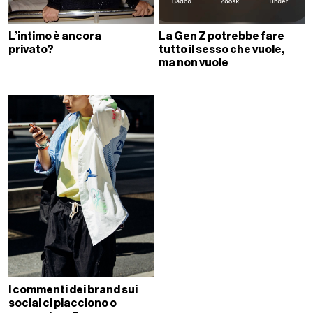
L’intimo è ancora
La Gen Z potrebbe fare
privato?
tutto il sesso che vuole,
ma non vuole
I commenti dei brand sui
social ci piacciono o