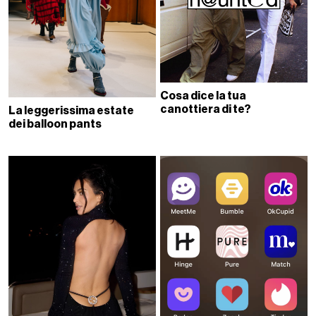
Cosa dice la tua
canottiera di te?
La leggerissima estate
dei balloon pants