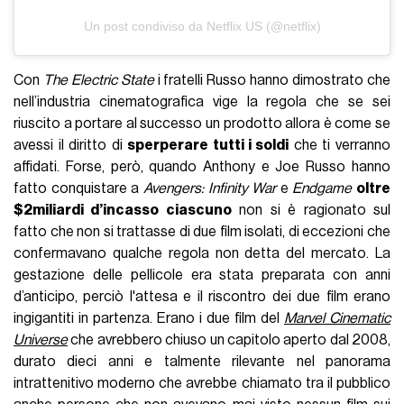
Un post condiviso da Netflix US (@netflix)
Con
The Electric State
i fratelli Russo hanno dimostrato che
nell’industria cinematografica vige la regola che se sei
riuscito a portare al successo un prodotto allora è come se
avessi il diritto di
sperperare tutti i soldi
che ti verranno
affidati. Forse, però, quando Anthony e Joe Russo hanno
fatto conquistare a
Avengers: Infinity War
e
Endgame
oltre
$2miliardi d’incasso ciascuno
non si è ragionato sul
fatto che non si trattasse di due film isolati, di eccezioni che
confermavano qualche regola non detta del mercato. La
gestazione delle pellicole era stata preparata con anni
d’anticipo, perciò l'attesa e il riscontro dei due film erano
ingigantiti in partenza. Erano i due film del
Marvel Cinematic
Universe
che avrebbero chiuso un capitolo aperto dal 2008,
durato dieci anni e talmente rilevante nel panorama
intrattenitivo moderno che avrebbe chiamato tra il pubblico