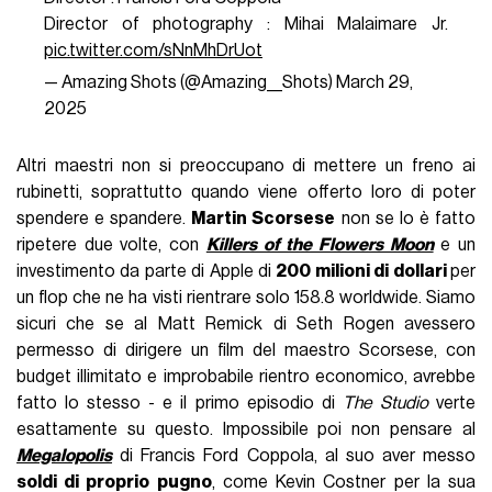
Director of photography : Mihai Malaimare Jr.
pic.twitter.com/sNnMhDrUot
— Amazing Shots (@Amazing__Shots)
March 29,
2025
Altri maestri non si preoccupano di mettere un freno ai
rubinetti, soprattutto quando viene offerto loro di poter
spendere e spandere.
Martin Scorsese
non se lo è fatto
ripetere due volte, con
Killers of the Flowers Moon
e un
investimento da parte di Apple di
200 milioni di dollari
per
un flop che ne ha visti rientrare solo 158.8 worldwide. Siamo
sicuri che se al Matt Remick di Seth Rogen avessero
permesso di dirigere un film del maestro Scorsese, con
budget illimitato e improbabile rientro economico, avrebbe
fatto lo stesso - e il primo episodio di
The Studio
verte
esattamente su questo. Impossibile poi non pensare al
Megalopolis
di Francis Ford Coppola, al suo aver messo
soldi di proprio pugno
, come Kevin Costner per la sua