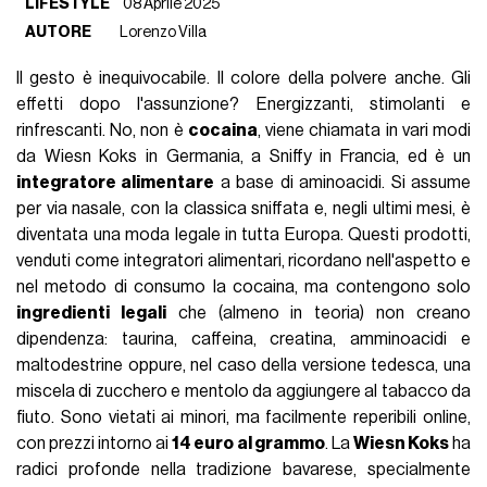
LIFESTYLE
08 Aprile 2025
AUTORE
Lorenzo Villa
Il gesto è inequivocabile. Il colore della polvere anche. Gli
effetti dopo l'assunzione? Energizzanti, stimolanti e
rinfrescanti. No, non è
cocaina
, viene chiamata in vari modi
da Wiesn Koks in Germania, a Sniffy in Francia, ed è un
integratore alimentare
a base di aminoacidi. Si assume
per via nasale, con la classica sniffata e, negli ultimi mesi, è
diventata una moda legale in tutta Europa. Questi prodotti,
venduti come integratori alimentari, ricordano nell'aspetto e
nel metodo di consumo la cocaina, ma contengono solo
ingredienti legali
che (almeno in teoria) non creano
dipendenza: taurina, caffeina, creatina, amminoacidi e
maltodestrine oppure, nel caso della versione tedesca, una
miscela di zucchero e mentolo da aggiungere al tabacco da
fiuto. Sono vietati ai minori, ma facilmente reperibili online,
con prezzi intorno ai
14 euro al grammo
. La
Wiesn Koks
ha
radici profonde nella tradizione bavarese, specialmente