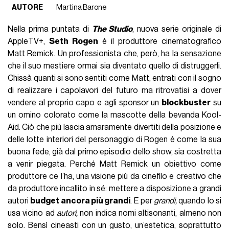
AUTORE
Martina Barone
Nella prima puntata di
The Studio
, nuova serie originale di
AppleTV+,
Seth Rogen
è il produttore cinematografico
Matt Remick. Un professionista che, però, ha la sensazione
che il suo mestiere ormai sia diventato quello di distruggerli.
Chissà quanti si sono sentiti come Matt, entrati con il sogno
di realizzare i capolavori del futuro ma ritrovatisi a dover
vendere al proprio capo e agli sponsor un
blockbuster
su
un omino colorato come la mascotte della bevanda Kool-
Aid. Ciò che più lascia amaramente divertiti della posizione e
delle lotte interiori del personaggio di Rogen è come la sua
buona fede, già dal primo episodio dello show, sia costretta
a venir piegata. Perché Matt Remick un obiettivo come
produttore ce l’ha, una visione più da cinefilo e creativo che
da produttore incallito in sé: mettere a disposizione a grandi
autori
budget ancora più grandi
. E per
grandi,
quando lo si
usa vicino ad
autori,
non indica nomi altisonanti, almeno non
solo. Bensì cineasti con un gusto, un’estetica, soprattutto