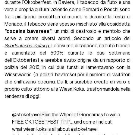
durante l’Oktoberfest. In Baviera, il tabacco da fiuto è una
vera e propria cultura: aziende come Bernard e Pöschl sono
tra i più grandi produttori al mondo e durante la festa di
Monaco, il tabacco viene spesso mischiato alla cosiddetta
"cocaina bavarese"
, un mix di destrosio e mentolo che
serve a creare diversi aromi. Secondo un articolo del
Süddeutsche Zeitung
, il consumo di tabacco da fiuto bianco
è aumentato del 500% durante le due settimane
dell'Oktoberfest e avrebbe avuto origine da un rapporto di
polizia del 2015, in cui due turisti si lamentavano con la
Wiesnwache (la polizia bavarese) per il numero di visitatori
che sniffavano cocaina. Da lì, si sarebbe creato un vero e
proprio culto attorno alla Wiesn Koks, trasformandola nella
tendenza di oggi.
@stoketravel
Spin the Wheel of Goochmas to win a
FREE OKTOBERFEST TRIP… and come find out
what wiesn koks is all about
#stoketravel