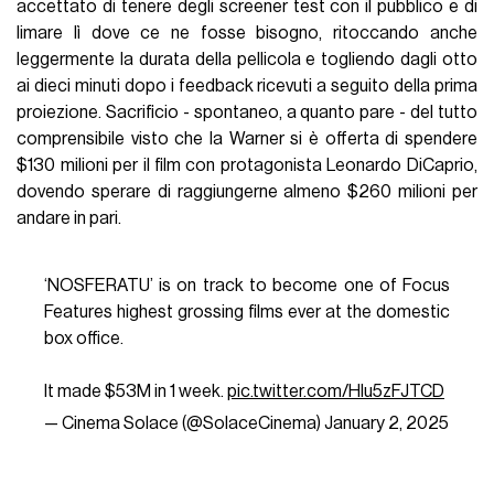
accettato di tenere degli screener test con il pubblico e di
limare lì dove ce ne fosse bisogno, ritoccando anche
leggermente la durata della pellicola e togliendo dagli otto
ai dieci minuti dopo i feedback ricevuti a seguito della prima
proiezione. Sacrificio - spontaneo, a quanto pare - del tutto
comprensibile visto che la Warner si è offerta di spendere
$130 milioni per il film con protagonista Leonardo DiCaprio,
dovendo sperare di raggiungerne almeno $260 milioni per
andare in pari.
‘NOSFERATU’ is on track to become one of Focus
Features highest grossing films ever at the domestic
box office.
It made $53M in 1 week.
pic.twitter.com/HIu5zFJTCD
— Cinema Solace (@SolaceCinema)
January 2, 2025