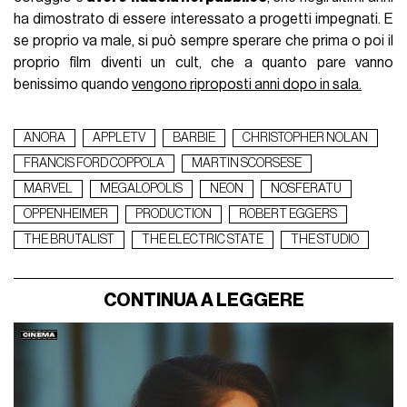
ha dimostrato di essere interessato a progetti impegnati. E
se proprio va male, si può sempre sperare che prima o poi il
proprio film diventi un cult, che a quanto pare vanno
benissimo quando
vengono riproposti anni dopo in sala.
ANORA
APPLETV
BARBIE
CHRISTOPHER NOLAN
FRANCIS FORD COPPOLA
MARTIN SCORSESE
MARVEL
MEGALOPOLIS
NEON
NOSFERATU
OPPENHEIMER
PRODUCTION
ROBERT EGGERS
THE BRUTALIST
THE ELECTRIC STATE
THE STUDIO
CONTINUA A LEGGERE