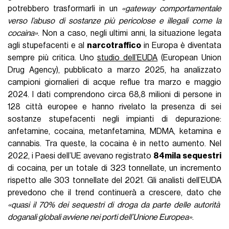
potrebbero trasformarli in un
«gateway comportamentale
verso l’abuso di sostanze più pericolose e illegali come la
cocaina»
. Non a caso, negli ultimi anni, la situazione legata
agli stupefacenti e al
narcotraffico
in Europa è diventata
sempre più critica. Uno
studio dell’EUDA
(European Union
Drug Agency), pubblicato a marzo 2025, ha analizzato
campioni giornalieri di acque reflue tra marzo e maggio
2024. I dati comprendono circa 68,8 milioni di persone in
128 città europee e hanno rivelato la presenza di sei
sostanze stupefacenti negli impianti di depurazione:
anfetamine, cocaina, metanfetamina, MDMA, ketamina e
cannabis. Tra queste, la cocaina è in netto aumento. Nel
2022, i Paesi dell’UE avevano registrato
84mila sequestri
di cocaina, per un totale di 323 tonnellate, un incremento
rispetto alle 303 tonnellate del 2021. Gli analisti dell’EUDA
prevedono che il trend continuerà a crescere, dato che
«quasi il 70% dei sequestri di droga da parte delle autorità
doganali globali avviene nei porti dell’Unione Europea»
.