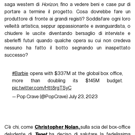
saga western di
Horizon
, fino a vedere beni e case pur di
portare a termine il progetto. Cosa dovrebbe fare un
produttore di fronte ai grandi registi? Soddisfare ogni loro
velleità artistica, seppur appassionante e avanguardista, o
chiudere le uscite diventando bersaglio di interviste e
sberleffi futuri quando qualche opera su cui non credeva
nessuno ha fatto il botto segnando un inaspettato
successo?
#Barbie
opens with $337M at the global box office,
more than doubling its $145M budget.
pic.twitter.com/Htt8rgTSyC
— Pop Crave (@PopCrave)
July 23, 2023
C’è chi, come
Christopher Nolan,
sulla scia del box-office
deludente di
Tenet
ha deciso di salutare la fedelissima