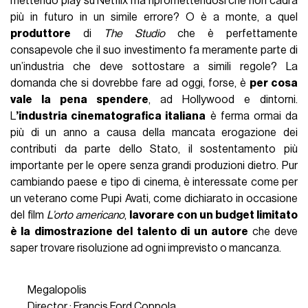
mettendo play su Netflix ma ripromettendosi che non cadrà
più in futuro in un simile errore? O è a monte, a quel
produttore
di
The Studio
che è perfettamente
consapevole che il suo investimento fa meramente parte di
un’industria che deve sottostare a simili regole? La
domanda che si dovrebbe fare ad oggi, forse, è
per cosa
vale la pena spendere
, ad Hollywood e dintorni.
L
’industria cinematografica italiana
è ferma ormai da
più di un anno a causa della mancata erogazione dei
contributi da parte dello Stato, il sostentamento più
importante per le opere senza grandi produzioni dietro. Pur
cambiando paese e tipo di cinema, è interessate come per
un veterano come Pupi Avati, come dichiarato in occasione
del film
L’orto americano
,
lavorare con un budget limitato
è la dimostrazione del talento di un autore
che deve
saper trovare risoluzione ad ogni imprevisto o mancanza.
Megalopolis
Director : Francis Ford Coppola