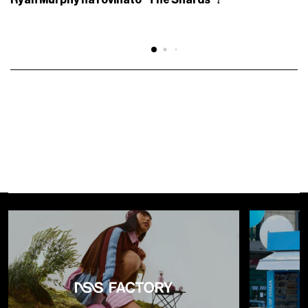
Ryan Murphy ha rovinato "The Shards"?