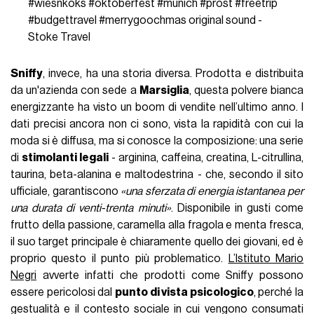
#wiesnkoks
#oktoberfest
#munich
#prost
#freetrip
#budgettravel
#merrygoochmas
original sound -
Stoke Travel
Sniffy
, invece, ha una storia diversa. Prodotta e distribuita
da un'azienda con sede a
Marsiglia
, questa polvere bianca
energizzante ha visto un boom di vendite nell’ultimo anno. I
dati precisi ancora non ci sono, vista la rapidità con cui la
moda si è diffusa, ma si conosce la composizione: una serie
di
stimolanti legali
- arginina, caffeina, creatina, L-citrullina,
taurina, beta-alanina e maltodestrina - che, secondo il sito
ufficiale, garantiscono
«una sferzata di energia istantanea per
una durata di venti-trenta minuti»
. Disponibile in gusti come
frutto della passione, caramella alla fragola e menta fresca,
il suo target principale è chiaramente quello dei giovani, ed è
proprio questo il punto più problematico.
L’Istituto Mario
Negri
avverte infatti che prodotti come Sniffy possono
essere pericolosi dal
punto di vista psicologico
, perché la
gestualità e il contesto sociale in cui vengono consumati