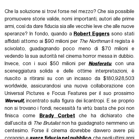
Che la soluzione si trovi forse nel mezzo? Che sia possibile
promuovere storie valide, nomi importanti, autori alle prime
armi, così da dare fiducia sia alle vecchie leve che alle nuove
speranze? In fondo, quando a
Robert Eggers
sono stati
affidati attorno ai $90 milioni per
The Northman
il regista è
scivolato, guadagnando poco meno di $70 milioni e
vedendo la sua autorità nel cinema horror messa in dubbio.
Invece, con i suoi $50 milioni per
Nosferatu
, con una
sceneggiatura solida e delle ottime interpretazioni, è
riuscito a ritirarsi su con un incasso da $180,928,503
worldwide, assicurandosi una nuova collaborazione con
Universal Pictures e Focus Features per il suo prossimo
Werwulf,
incentrato sulla figura dei licantropi. E se proprio
non si trovano i fondi, necessità fa virtù: basta che poi non
finisca come
Brady Corbet
che ha dichiarato che
dall’uscita di
The Brutalist
non ha guadagnato nemmeno un
centesimo. Forse il cinema dovrebbe davvero avere più
coraggio e
avere fiducia nel pubblico
, che negli ultimi anni