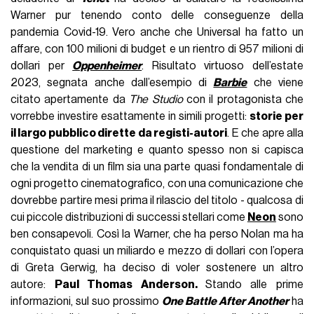
Warner pur tenendo conto delle conseguenze della
pandemia Covid-19. Vero anche che Universal ha fatto un
affare, con 100 milioni di budget e un rientro di 957 milioni di
dollari per
Oppenheimer
. Risultato virtuoso dell’estate
2023, segnata anche dall’esempio di
Barbie
che viene
citato apertamente da
The Studio
con il protagonista che
vorrebbe investire esattamente in simili progetti:
storie per
il largo pubblico dirette da registi-autori
. E che apre alla
questione del marketing e quanto spesso non si capisca
che la vendita di un film sia una parte quasi fondamentale di
ogni progetto cinematografico, con una comunicazione che
dovrebbe partire mesi prima il rilascio del titolo - qualcosa di
cui piccole distribuzioni di successi stellari come
Neon
sono
ben consapevoli. Così la Warner, che ha perso Nolan ma ha
conquistato quasi un miliardo e mezzo di dollari con l’opera
di Greta Gerwig, ha deciso di voler sostenere un altro
autore:
Paul Thomas Anderson.
Stando alle prime
informazioni, sul suo prossimo
One Battle After Another
ha