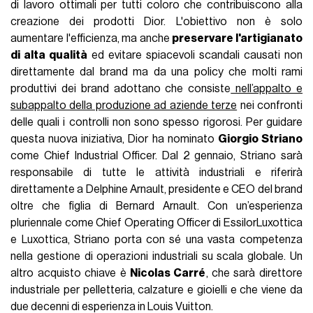
di lavoro ottimali per tutti coloro che contribuiscono alla
creazione dei prodotti Dior. L'obiettivo non è solo
aumentare l'efficienza, ma anche
preservare l'artigianato
di alta qualità
ed evitare spiacevoli scandali causati non
direttamente dal brand ma da una policy che molti rami
produttivi dei brand adottano che consiste
nell’appalto e
subappalto della produzione ad aziende terze
nei confronti
delle quali i controlli non sono spesso rigorosi. Per guidare
questa nuova iniziativa, Dior ha nominato
Giorgio Striano
come Chief Industrial Officer. Dal 2 gennaio, Striano sarà
responsabile di tutte le attività industriali e riferirà
direttamente a Delphine Arnault, presidente e CEO del brand
oltre che figlia di Bernard Arnault. Con un’esperienza
pluriennale come Chief Operating Officer di EssilorLuxottica
e Luxottica, Striano porta con sé una vasta competenza
nella gestione di operazioni industriali su scala globale. Un
altro acquisto chiave è
Nicolas Carré
, che sarà direttore
industriale per pelletteria, calzature e gioielli e che viene da
due decenni di esperienza in Louis Vuitton.