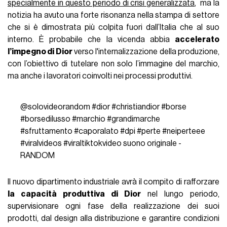
specialmente in questo periodo di crisi generalizzata
, ma la
notizia ha avuto una forte risonanza nella stampa di settore
che si è dimostrata più colpita fuori dall’Italia che al suo
interno. È probabile che la vicenda abbia
accelerato
l’impegno di Dior
verso l'internalizzazione della produzione,
con l’obiettivo di tutelare non solo l’immagine del marchio,
ma anche i lavoratori coinvolti nei processi produttivi.
@solovideorandom
#dior
#christiandior
#borse
#borsedilusso
#marchio
#grandimarche
#sfruttamento
#caporalato
#dpi
#perte
#neiperteee
#viralvideos
#viraltiktokvideo
suono originale -
RANDOM
Il nuovo dipartimento industriale avrà il compito di rafforzare
la capacità produttiva di Dior
nel lungo periodo,
supervisionare ogni fase della realizzazione dei suoi
prodotti, dal design alla distribuzione e garantire condizioni