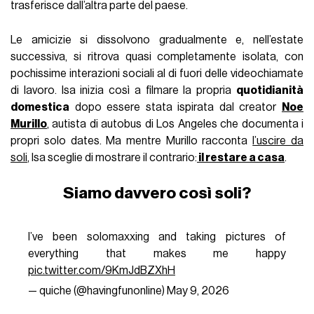
trasferisce dall’altra parte del paese.
Le amicizie si dissolvono gradualmente e, nell’estate
successiva, si ritrova quasi completamente isolata, con
pochissime interazioni sociali al di fuori delle videochiamate
di lavoro. Isa inizia così a filmare la propria
quotidianità
domestica
dopo essere stata ispirata dal creator
Noe
Murillo
, autista di autobus di Los Angeles che documenta i
propri solo dates. Ma mentre Murillo racconta
l’uscire da
soli
, Isa sceglie di mostrare il contrario:
il restare a casa
.
Siamo davvero così soli?
I’ve been solomaxxing and taking pictures of
everything that makes me happy
pic.twitter.com/9KmJdBZXhH
— quiche (@havingfunonIine)
May 9, 2026