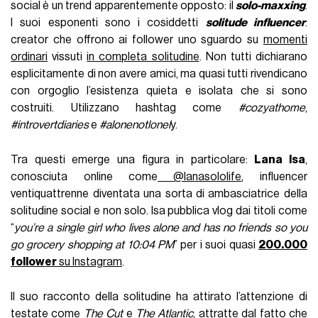
social è un trend apparentemente opposto: il
solo-maxxin
g
.
I suoi esponenti sono i cosiddetti
solitude influencer
:
creator che offrono ai follower uno sguardo su
momenti
ordinari
vissuti
in completa solitudine
. Non tutti dichiarano
esplicitamente di non avere amici, ma quasi tutti rivendicano
con orgoglio l’esistenza quieta e isolata che si sono
costruiti. Utilizzano hashtag come
#cozyathome
,
#introvertdiaries
e
#alonenotlonel
y.
Tra questi emerge una figura in particolare:
Lana Isa
,
conosciuta online come
@lanasololife
, influencer
ventiquattrenne diventata una sorta di ambasciatrice della
solitudine social e non solo. Isa pubblica vlog dai titoli come
“
you’re a single girl who lives alone and has no friends so you
go grocery shopping at 10:04 PM
” per i suoi quasi
200.000
follower
su Instagram
.
Il suo racconto della solitudine ha attirato l’attenzione di
testate come
The Cut
e
The Atlantic
, attratte dal fatto che