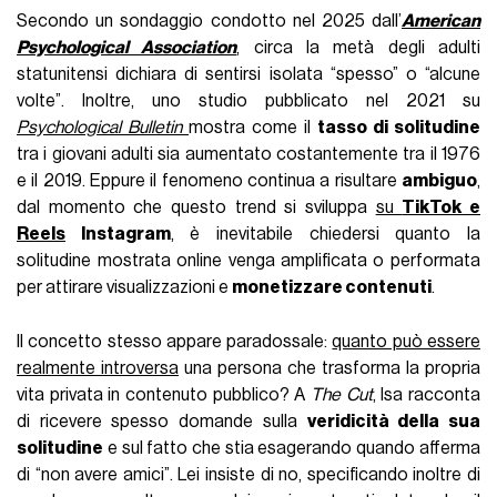
Secondo un sondaggio condotto nel 2025 dall’
American
Psychological Association
, circa la metà degli adulti
statunitensi dichiara di sentirsi isolata “spesso” o “alcune
volte”. Inoltre, uno studio pubblicato nel 2021 su
Psychological Bulletin
mostra come il
tasso di solitudine
tra i giovani adulti sia aumentato costantemente tra il 1976
e il 2019. Eppure il fenomeno continua a risultare
ambiguo
,
dal momento che questo trend si sviluppa
su
TikTok e
Reels
Instagram
, è inevitabile chiedersi quanto la
solitudine mostrata online venga amplificata o performata
per attirare visualizzazioni e
monetizzare contenuti
.
Il concetto stesso appare paradossale:
quanto può essere
realmente introversa
una persona che trasforma la propria
vita privata in contenuto pubblico? A
The Cut
, Isa racconta
di ricevere spesso domande sulla
veridicità della sua
solitudine
e sul fatto che stia esagerando quando afferma
di “non avere amici”. Lei insiste di no, specificando inoltre di