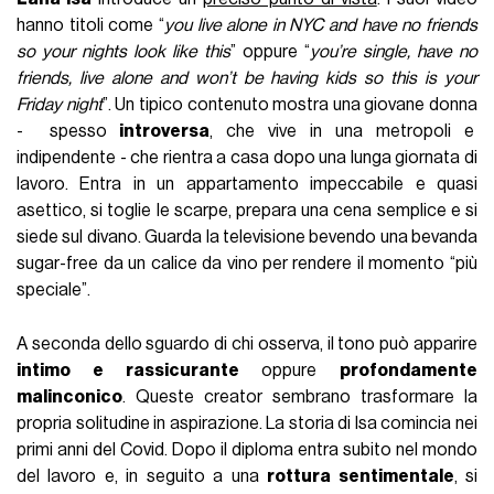
hanno titoli come “
you live alone in NYC and have no friends
so your nights look like this
” oppure “
you’re single, have no
friends, live alone and won’t be having kids so this is your
Friday night
”. Un tipico contenuto mostra una giovane donna
- spesso
introversa
, che vive in una metropoli e
indipendente - che rientra a casa dopo una lunga giornata di
lavoro. Entra in un appartamento impeccabile e quasi
asettico, si toglie le scarpe, prepara una cena semplice e si
siede sul divano. Guarda la televisione bevendo una bevanda
sugar-free da un calice da vino per rendere il momento “più
speciale”.
A seconda dello sguardo di chi osserva, il tono può apparire
intimo e rassicurante
oppure
profondamente
malinconico
. Queste creator sembrano trasformare la
propria solitudine in aspirazione. La storia di Isa comincia nei
primi anni del Covid. Dopo il diploma entra subito nel mondo
del lavoro e, in seguito a una
rottura sentimentale
, si