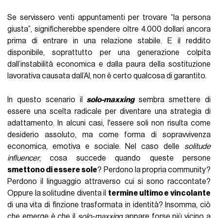
Se servissero venti appuntamenti per trovare “la persona
giusta”, significherebbe spendere oltre 4.000 dollari ancora
prima di entrare in una relazione stabile. E il reddito
disponibile, soprattutto per una generazione colpita
dall’instabilità economica e dalla paura della sostituzione
lavorativa causata dall’AI, non è certo qualcosa di garantito.
In questo scenario il
solo-maxxing
sembra smettere di
essere una scelta radicale per diventare una strategia di
adattamento. In alcuni casi, l'essere soli non risulta come
desiderio assoluto, ma come forma di sopravvivenza
economica, emotiva e sociale. Nel caso delle
solitude
influencer
, cosa succede quando queste persone
smettono di essere sole
? Perdono la propria community?
Perdono il linguaggio attraverso cui si sono raccontate?
Oppure la solitudine diventa il
termine ultimo e vincolante
di una vita di finzione trasformata in identità? Insomma, ciò
che emerge è che il
solo-maxxing
appare forse più vicino a