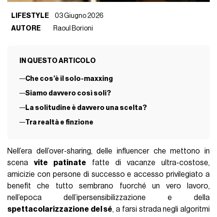
LIFESTYLE
03 Giugno 2026
AUTORE
Raoul Borioni
IN QUESTO ARTICOLO
Che cos’è il solo-maxxing
Siamo davvero così soli?
La solitudine è davvero una scelta?
Tra realtà e finzione
Nell’era dell’over-sharing, delle influencer che mettono in
scena
vite patinate
fatte di vacanze ultra-costose,
amicizie con persone di successo e accesso privilegiato a
benefit che tutto sembrano fuorché un vero lavoro,
nell’epoca dell’ipersensibilizzazione e della
spettacolarizzazione del sé
, a farsi strada negli algoritmi