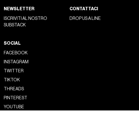
NEWSLETTER
CONTATTACI
ISCRIVITI AL NOSTRO
DROP US A LINE
SUBSTACK
SOCIAL
FACEBOOK
INSTAGRAM
TWITTER
TIKTOK
THREADS
PINTEREST
YOUTUBE
Copyright ©2026 nss magazine srls
- All rights reserved
nss magazine srls - P.IVA 12275110968