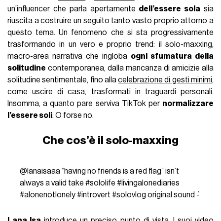
un’influencer che parla apertamente
dell’essere sola
sia
riuscita a costruire un seguito tanto vasto proprio attorno a
questo tema. Un fenomeno che si sta progressivamente
trasformando in un vero e proprio trend: il solo-maxxing,
macro-area narrativa che ingloba
ogni sfumatura della
solitudine
contemporanea, dalla mancanza di amicizie alla
solitudine sentimentale, fino alla
celebrazione di gesti minimi
,
come uscire di casa, trasformati in traguardi personali.
Insomma, a quanto pare serviva TikTok per
normalizzare
l’essere soli
. O forse no.
Che cos’è il solo-maxxing
@lanaisaaa
“having no friends is a red flag” isn’t
always a valid take
#sololife
#livingalonediaries
#alonenotlonely
#introvert
#solovlog
original sound - ່
Lana Isa
introduce un
preciso punto di vista
. I suoi video