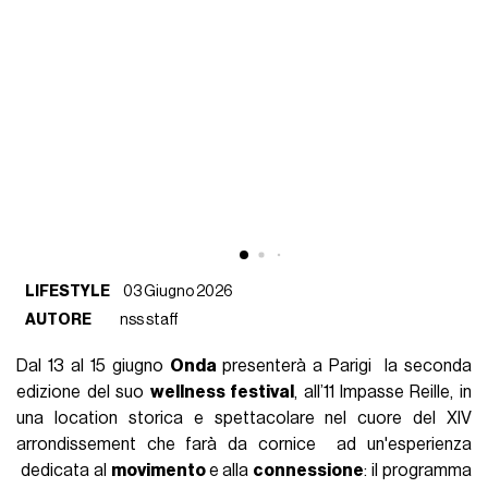
LIFESTYLE
03 Giugno 2026
AUTORE
nss staff
Dal 13 al 15 giugno
Onda
presenterà a Parigi la seconda
edizione del suo
wellness festival
, all’11 Impasse Reille, in
una location storica e spettacolare nel cuore del XIV
arrondissement che farà da cornice ad un'esperienza
dedicata al
movimento
e alla
connession
e
: il programma