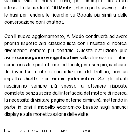
visibilità. Già lo scorso anno, per esempio, era stata
introdotta la modalità
“AI Mode”
, che in parte aveva posto
le basi per rendere le ricerche su Google più simili a delle
conversazione con i chatbot.
Con il nuovo aggiornamento, AI Mode continuerà ad avere
priorità rispetto alla classica lista con i risultati di ricerca,
diventando sempre più centrale. Questa evoluzione può
avere
conseguenze significative
sulla dimensione online:
numerosi siti e piattaforme editoriali, per esempio, rischiano
di dover far fronte a una riduzione del traffico, con un
impatto diretto sui
ricavi pubblicitari
. Se gli utenti
riusciranno sempre più spesso a ottenere risposte
complete senza uscire dall'interfaccia del motore di ricerca,
la necessità di visitare pagine esterne diminuirà, mettendo in
parte in crisi il modello economico basato sugli annunci
display e sulla monetizzazione delle visite.
AI
ARTIFICIAL INTELLIGENCE
GOOGLE