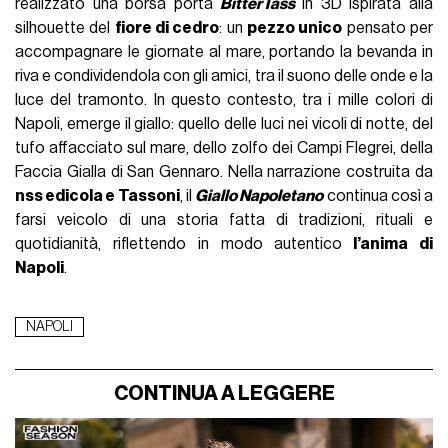
realizzato una borsa porta
BitterTass
in 3D ispirata alla
silhouette del
fiore di cedro
: un
pezzo unico
pensato per
accompagnare le giornate al mare, portando la bevanda in
riva e condividendola con gli amici, tra il suono delle onde e la
luce del tramonto. In questo contesto, tra i mille colori di
Napoli, emerge il giallo: quello delle luci nei vicoli di notte, del
tufo affacciato sul mare, dello zolfo dei Campi Flegrei, della
Faccia Gialla di San Gennaro. Nella narrazione costruita da
nss edicola e Tassoni
, il
Giallo Napoletano
continua così a
farsi veicolo di una storia fatta di tradizioni, rituali e
quotidianità, riflettendo in modo autentico
l’anima di
Napoli
.
NAPOLI
CONTINUA A LEGGERE