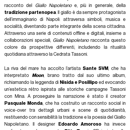
racconto del
Giallo Napoletano
e, più in generale, della
tradizione partenopea
. Il giallo è da sempre protagonista
dell’immaginario di Napoli: attraversa simboli, musica e
socialità, diventando parte integrante della scena cittadina.
Attraverso una serie di contenuti offline e digitali, insieme a
collaborazioni speciali,
Giallo Napoletano
racconta questo
colore da prospettive differenti, includendo la ritualità
quotidiana attraverso la Cedrata Tassoni.
La riva del mare ha accolto l’artista
Sante SVM
, che ha
interpretato
Moon
, brano tratto dal suo ultimo album,
richiamando la leggenda di
Nisida e Posillipo
ed evocando
un’estetica rétro ispirata alle storiche campagne Tassoni
con Mina. A proseguire la narrazione è stato il creator
Pasquale Monda
, che ha costruito un racconto social in
voice-over tra dettagli urbani e scene di quotidianità,
restituendo con sensibilità la tradizione e la poesia del Giallo
Napoletano. Il designer
Edoardo Amoroso
ha invece