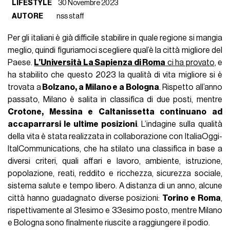
LIFESTYLE
30 Novembre 2023
AUTORE
nss staff
Per gli italiani è già difficile stabilire in quale regione si mangia
meglio, quindi figuriamoci scegliere qual’è la città migliore del
Paese.
L’Università La Sapienza di Roma
ci ha provato
, e
ha stabilito che questo 2023 la qualità di vita migliore si è
trovata a
Bolzano, a Milano e a Bologna
. Rispetto all’anno
passato, Milano è salita in classifica di due posti, mentre
Crotone, Messina e Caltanissetta continuano ad
accaparrarsi le ultime posizioni
. L’indagine sulla qualità
della vita è stata realizzata in collaborazione con ItaliaOggi-
ItalCommunications, che ha stilato una classifica in base a
diversi criteri, quali affari e lavoro, ambiente, istruzione,
popolazione, reati, reddito e ricchezza, sicurezza sociale,
sistema salute e tempo libero. A distanza di un anno, alcune
città hanno guadagnato diverse posizioni:
Torino e Roma
,
rispettivamente al 31esimo e 33esimo posto, mentre Milano
e Bologna sono finalmente riuscite a raggiungere il podio.