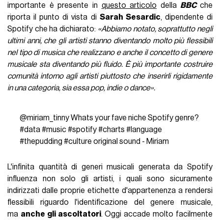
importante è presente in
questo articolo
della
BBC
che
riporta il punto di vista di
Sarah Sesardic
, dipendente di
Spotify che ha dichiarato:
«Abbiamo notato, soprattutto negli
ultimi anni, che gli artisti stanno diventando molto più flessibili
nel tipo di musica che realizzano e anche il concetto di genere
musicale sta diventando più fluido. È più importante costruire
comunità intorno agli artisti piuttosto che inserirli rigidamente
in una categoria, sia essa pop, indie o dance».
@miriam_tinny
Whats your fave niche Spotify genre?
#data
#music
#spotify
#charts
#language
#thepudding
#culture
original sound - Miriam
L'infinita quantità di generi musicali generata da Spotify
influenza non solo gli artisti, i quali sono sicuramente
indirizzati dalle proprie etichette d'appartenenza a rendersi
flessibili riguardo l'identificazione del genere musicale,
ma
anche gli ascoltatori
. Oggi accade molto facilmente