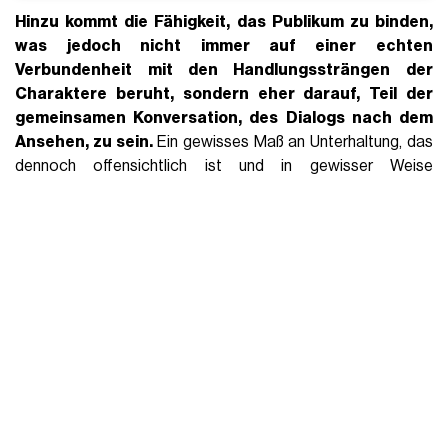
Hinzu kommt die Fähigkeit, das Publikum zu binden,
was jedoch nicht immer auf einer echten
Verbundenheit mit den Handlungssträngen der
Charaktere beruht, sondern eher darauf, Teil der
gemeinsamen Konversation, des Dialogs
nach
dem
Ansehen, zu sein.
Ein gewisses Maß an Unterhaltung, das
dennoch offensichtlich ist und in gewisser Weise
Anerkennung verdient, auch wenn es für diejenigen, die nicht
sofort fasziniert sind, aufgrund des langwierigen Zeitplans
und der
Erzählungen
der Geschichten verblassen kann,
wobei die Episoden anscheinend nicht weniger als eine
Stunde dauern können. Es ist jedoch unbestreitbar, dass es
uns dazu drängt, wissen zu wollen, was als nächstes passiert
und was aus dem unwahrscheinlichen Leben dieser
Protagonisten werden wird, die gleichzeitig angreifen und
herumtreiben, auf dem Wellenkamm
reiten und
ihren
unvermeidlichen Tiefen entgegensteuern.