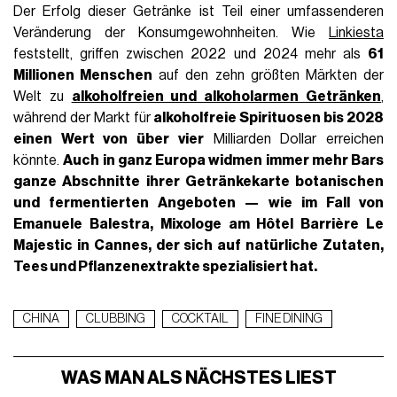
Der Erfolg dieser Getränke ist Teil einer umfassenderen
Veränderung der Konsumgewohnheiten. Wie
Linkiesta
feststellt, griffen zwischen 2022 und 2024 mehr als
61
Millionen Menschen
auf den zehn größten Märkten der
Welt zu
alkoholfreien und alkoholarmen Getränken
,
während der Markt für
alkoholfreie Spirituosen bis 2028
einen Wert von über vier
Milliarden Dollar erreichen
könnte.
Auch in ganz
Europa
widmen immer mehr Bars
ganze Abschnitte ihrer Getränkekarte botanischen
und fermentierten Angeboten — wie im Fall von
Emanuele Balestra
, Mixologe am Hôtel Barrière Le
Majestic in Cannes, der sich auf natürliche Zutaten,
Tees und Pflanzenextrakte spezialisiert hat.
CHINA
CLUBBING
COCKTAIL
FINE DINING
WAS MAN ALS NÄCHSTES LIEST