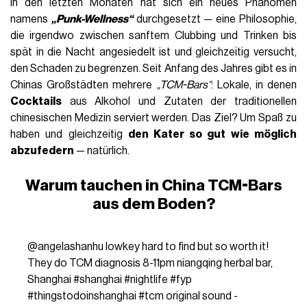
In den letzten Monaten hat sich ein neues Phänomen
namens
„Punk-Wellness“
durchgesetzt — eine Philosophie,
die irgendwo zwischen sanftem Clubbing und Trinken bis
spät in die Nacht angesiedelt ist und gleichzeitig versucht,
den Schaden zu begrenzen. Seit Anfang des Jahres gibt es in
Chinas Großstädten mehrere
„TCM-Bars“
: Lokale, in denen
Cocktails
aus Alkohol und Zutaten der traditionellen
chinesischen Medizin serviert werden. Das Ziel? Um Spaß zu
haben und gleichzeitig
den Kater so gut wie möglich
abzufedern
— natürlich.
Warum tauchen in China TCM-Bars
aus dem Boden?
@angelashanhu
lowkey hard to find but so worth it!
They do TCM diagnosis 8-11pm niangqing herbal bar,
Shanghai
#shanghai
#nightlife
#fyp
#thingstodoinshanghai
#tcm
original sound -