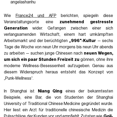
angelashanhu
Wie
France24 und AFP
berichten, spiegeln diese
Veranstaltungsorte eine
zunehmend gestresste
Generation
wider. Gefangen zwischen einer sich
verlangsamenden Wirtschaft, einem hart umkämpften
Arbeitsmarkt und der berüchtigten
„996"-Kultur
— sechs
Tage die Woche von neun Uhr morgens bis neun Uhr abends
zu arbeiten — suchen junge Chinesen nach
neuen Wegen,
um sich ein paar Stunden Freizeit zu
gönnen, ohne ihre
moderne Wellness-Besessenheit aufzugeben. Genau aus
diesem Widerspruch heraus entsteht das Konzept von
„Punk-Wellness“.
In Shanghai ist
Niang Qing
eines der bekanntesten
Beispiele, eine Bar, die von Studenten der Shanghai
University of Traditional Chinese Medicine gegründet wurde.
Hier liest ein Arzt für traditionelle chinesische Medizin die
Pulsschläge der Kunden vor und empfiehlt Zutaten wie
Goji-