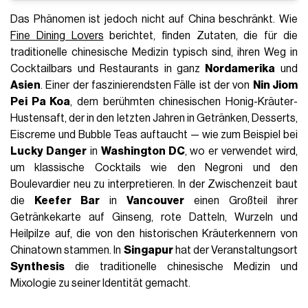
Das Phänomen ist jedoch nicht auf China beschränkt. Wie
Fine Dining Lovers
berichtet, finden Zutaten, die für die
traditionelle chinesische Medizin typisch sind, ihren Weg in
Cocktailbars und Restaurants in ganz
Nordamerika
und
Asien
. Einer der faszinierendsten Fälle ist der von
Nin Jiom
Pei Pa Koa
, dem berühmten chinesischen Honig-Kräuter-
Hustensaft, der in den letzten Jahren in Getränken, Desserts,
Eiscreme und Bubble Teas auftaucht — wie zum Beispiel bei
Lucky Danger
in
Washington DC
, wo er verwendet wird,
um klassische Cocktails wie den Negroni und den
Boulevardier neu zu interpretieren. In der Zwischenzeit baut
die
Keefer Bar
in
Vancouver
einen Großteil ihrer
Getränkekarte auf Ginseng, rote Datteln, Wurzeln und
Heilpilze auf, die von den historischen Kräuterkennern von
Chinatown stammen. In
Singapur
hat der Veranstaltungsort
Synthesis
die traditionelle chinesische Medizin und
Mixologie zu seiner Identität gemacht.