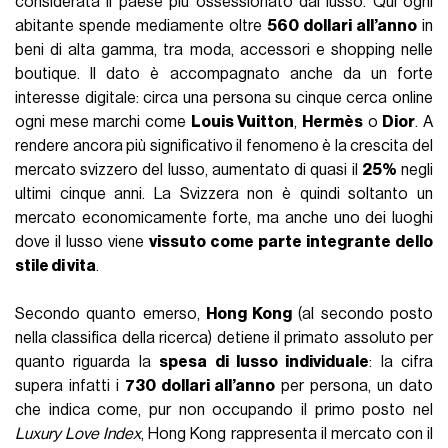
considerata il paese più ossessionato dal lusso. Qui ogni
abitante spende mediamente oltre
560 dollari all’anno
in
beni di alta gamma, tra moda, accessori e shopping nelle
boutique. Il dato è accompagnato anche da un forte
interesse digitale: circa una persona su cinque cerca online
ogni mese marchi come
Louis Vuitton
,
Hermès
o
Dior
. A
rendere ancora più significativo il fenomeno è la crescita del
mercato svizzero del lusso, aumentato di quasi il
25%
negli
ultimi cinque anni. La Svizzera non è quindi soltanto un
mercato economicamente forte, ma anche uno dei luoghi
dove il lusso viene
vissuto come parte integrante dello
stile di vita
.
Secondo quanto emerso,
Hong Kong
(al secondo posto
nella classifica della ricerca) detiene il primato assoluto per
quanto riguarda la
spesa di lusso individuale
: la cifra
supera infatti i
730 dollari all’anno
per persona, un dato
che indica come, pur non occupando il primo posto nel
Luxury Love Index
, Hong Kong rappresenta il mercato con il