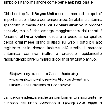
simbolo elitario, ma anche come
bene aspirazionale
.
Chiude la top five il
Regno Unito
, uno dei mercati europei più
importanti per il lusso contemporaneo. Gli abitanti britannici
spendono in media circa
240 dollari all’anno
in prodotti
esclusivi, ma ciò che emerge maggiormente dal report è
l’enorme
attività online
: circa una persona su quattro
cerca
ogni mese
brand di lusso sul web, il dato più alto
registrato nella ricerca insieme all’Australia. Il mercato
britannico continua inoltre a crescere rapidamente,
raggiungendo oltre 16 miliardi di dollari di fatturato annuo.
@ajawin
any excuse for Chanel
#unboxing
#luxuryunboxing
#shoes
#fyp
#foryou
Sweat and
Hustle - The Brazilians of Bossa Nova
La ricerca evidenzia anche un cambiamento importante nel
pubblico del lusso. Secondo il
Luxury Love Index
di