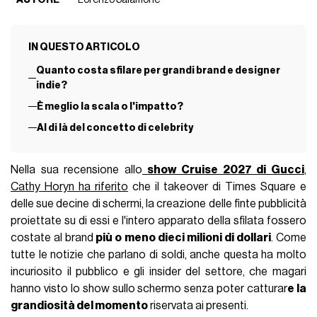
IN QUESTO ARTICOLO
Quanto costa sfilare per grandi brand e designer
indie?
È meglio la scala o l'impatto?
Al di là del concetto di celebrity
Nella sua recensione allo
show Cruise 2027 di Gucci
,
Cathy Horyn ha riferito
che il takeover di Times Square e
delle sue decine di schermi, la creazione delle finte pubblicità
proiettate su di essi e l'intero apparato della sfilata fossero
costate al brand
più o meno dieci milioni di dollari
. Come
tutte le notizie che parlano di soldi, anche questa ha molto
incuriosito il pubblico e gli insider del settore, che magari
hanno visto lo show sullo schermo senza poter catturar
e la
grandiosità del momento
riservata ai presenti.