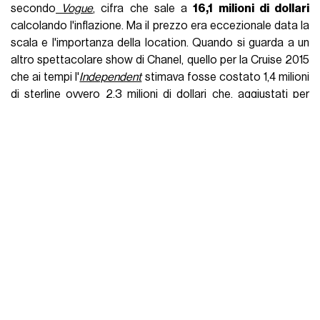
secondo
Vogue
, cifra che sale a
16,1 milioni di dollari
calcolando l'inflazione. Ma il prezzo era eccezionale data la
scala e l'importanza della location. Quando si guarda a un
altro spettacolare show di Chanel, quello per la Cruise 2015
che ai tempi l'
Independent
stimava fosse costato 1,4 milioni
di sterline ovvero 2,3 milioni di dollari che, aggiustati per
l'inflazione di oggi, corrispondono a circa
3,25 milioni di
dollari
. E per quello show venne costruita un'isola artificiale
a largo di Dubai.
Passando ai brand indipendenti le notizie sono più
frammentarie ma anche più recenti e precise. Nel 2023,
parlando con
GQ
, Peter Do disse che uno show costava
minimo 300.000 dollari
, Hillary Taymour di Collina Strada
disse invece che
la cifra arrivava facilmente ai 400.000
mentre Elena Velez, per produrre il suo show FW23, ebbe a
disposizione solo 40.000 dollari. Come scrive
Vogue
, lo
show FW21 di JordanLuca a Londra costò 60.000 sterline
che equivalgono a
76.700 dollari di oggi
, la stagione