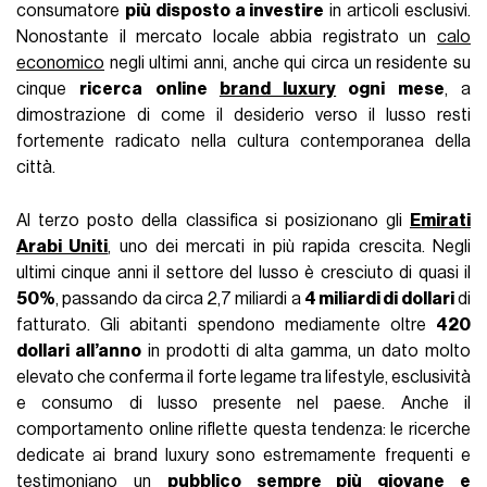
consumatore
più disposto a investire
in articoli esclusivi.
Nonostante il mercato locale abbia registrato un
calo
economico
negli ultimi anni, anche qui circa un residente su
cinque
ricerca online
brand luxury
ogni mese
, a
dimostrazione di come il desiderio verso il lusso resti
fortemente radicato nella cultura contemporanea della
città.
Al terzo posto della classifica si posizionano gli
Emirati
Arabi Uniti
, uno dei mercati in più rapida crescita. Negli
ultimi cinque anni il settore del lusso è cresciuto di quasi il
50%
, passando da circa 2,7 miliardi a
4 miliardi di dollari
di
fatturato. Gli abitanti spendono mediamente oltre
420
dollari all’anno
in prodotti di alta gamma, un dato molto
elevato che conferma il forte legame tra lifestyle, esclusività
e consumo di lusso presente nel paese. Anche il
comportamento online riflette questa tendenza: le ricerche
dedicate ai brand luxury sono estremamente frequenti e
testimoniano un
pubblico sempre più giovane e