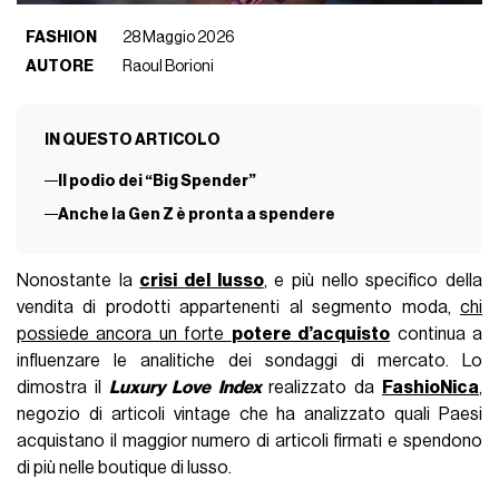
FASHION
28 Maggio 2026
AUTORE
Raoul Borioni
IN QUESTO ARTICOLO
Il podio dei “Big Spender”
Anche la Gen Z è pronta a spendere
Nonostante la
crisi del lusso
, e più nello specifico della
vendita di prodotti appartenenti al segmento moda,
chi
possiede ancora un forte
potere d’acquisto
continua a
influenzare le analitiche dei sondaggi di mercato. Lo
dimostra il
Luxury Love Index
realizzato da
FashioNica
,
negozio di articoli vintage che ha analizzato quali Paesi
acquistano il maggior numero di articoli firmati e spendono
di più nelle boutique di lusso.