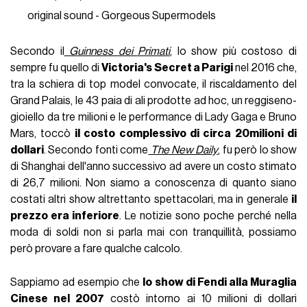
original sound - Gorgeous Supermodels
Secondo il
Guinness dei Primati
, lo show più costoso di
sempre fu quello di
Victoria's Secret a Parigi
nel 2016 che,
tra la schiera di top model convocate, il riscaldamento del
Grand Palais, le 43 paia di ali prodotte ad hoc, un reggiseno-
gioiello da tre milioni e le performance di Lady Gaga e Bruno
Mars, toccò
il costo complessivo di circa 20milioni di
dollari
. Secondo fonti come
The New Daily
, fu però lo show
di Shanghai dell'anno successivo ad avere un costo stimato
di 26,7 milioni. Non siamo a conoscenza di quanto siano
costati altri show altrettanto spettacolari, ma in generale
il
prezzo era inferiore
. Le notizie sono poche perché nella
moda di soldi non si parla mai con tranquillità, possiamo
però provare a fare qualche calcolo.
Sappiamo ad esempio che
lo show di Fendi alla Muraglia
Cinese nel 2007
costò intorno ai 10 milioni di dollari