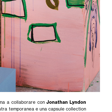
na a collaborare con
Jonathan Lyndon
 mostra temporanea e una capsule collection