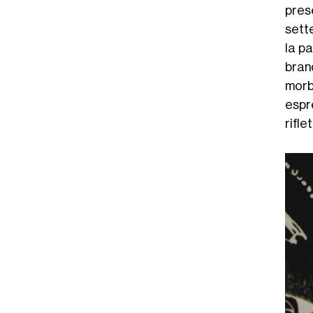
pres
sett
la pa
bran
morb
espre
rifle