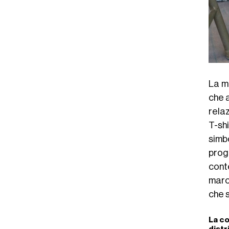
La m
che a
relaz
T-shi
simb
prog
cont
marc
che 
La co