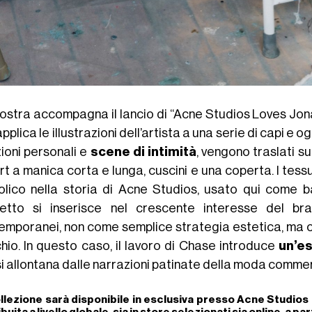
ostra accompagna il lancio di “Acne Studios Loves Jo
pplica le illustrazioni dell’artista a una serie di capi e og
ioni personali e
scene di intimità
, vengono traslati su
rt a manica corta e lunga, cuscini e una coperta. I tess
olico nella storia di Acne Studios, usato qui come bas
etto si inserisce nel crescente interesse del bra
emporanei, non come semplice strategia estetica, ma com
hio. In questo caso, il lavoro di Chase introduce
un’es
si allontana dalle narrazioni patinate della moda commer
llezione sarà disponibile in esclusiva presso Acne Studios