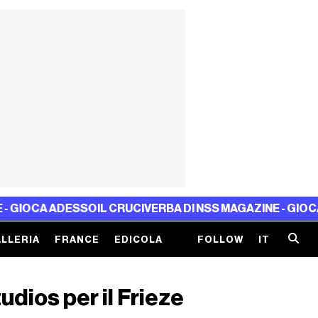
SO
IL CRUCIVERBA DI NSS MAGAZINE - GIOCA ADESSO
IL C
LLERIA
FRANCE
EDICOLA
FOLLOW
IT
dios per il Frieze