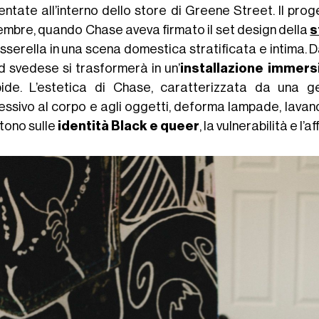
entate all’interno dello store di Greene Street. Il prog
embre, quando Chase aveva firmato il set design della
s
sserella in una scena domestica stratificata e intima. D
d svedese si trasformerà in un’
installazione immers
ide. L’estetica di Chase, caratterizzata da una 
ssivo al corpo e agli oggetti, deforma lampade, lavandin
ttono sulle
identità Black e queer
, la vulnerabilità e l’