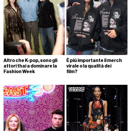
Altro che K-pop, sono gli
È più importante il merch
attori thai a dominare la
virale o la qualità dei
Fashion Week
film?