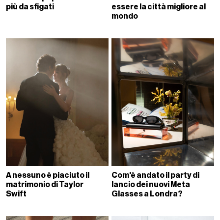
più da sfigati
essere la città migliore al
mondo
A nessuno è piaciuto il
Com'è andato il party di
matrimonio di Taylor
lancio dei nuovi Meta
Swift
Glasses a Londra?