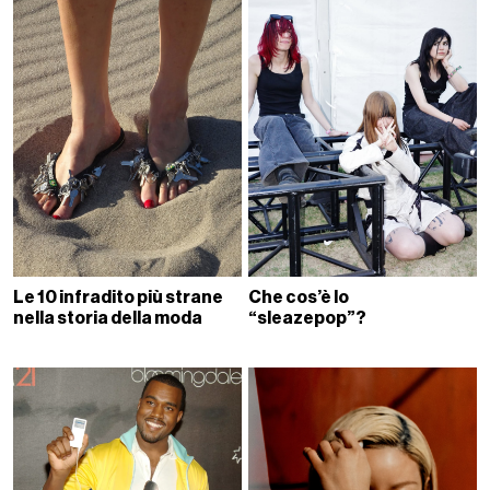
Le 10 infradito più strane
Che cos’è lo
nella storia della moda
“sleazepop”?