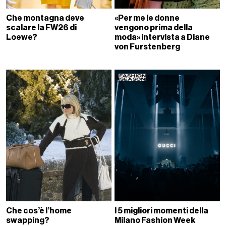
Che montagna deve
«Per me le donne
scalare la FW26 di
vengono prima della
Loewe?
moda» intervista a Diane
von Furstenberg
Che cos’è l’home
I 5 migliori momenti della
swapping?
Milano Fashion Week