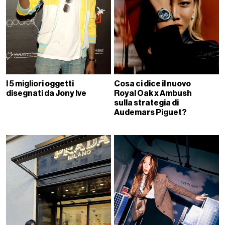
I 5 migliori oggetti
Cosa ci dice il nuovo
disegnati da Jony Ive
Royal Oak x Ambush
sulla strategia di
Audemars Piguet?