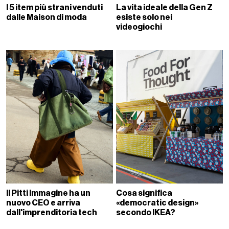
I 5 item più strani venduti
La vita ideale della Gen Z
dalle Maison di moda
esiste solo nei
videogiochi
Il Pitti Immagine ha un
Cosa significa
nuovo CEO e arriva
«democratic design»
dall'imprenditoria tech
secondo IKEA?