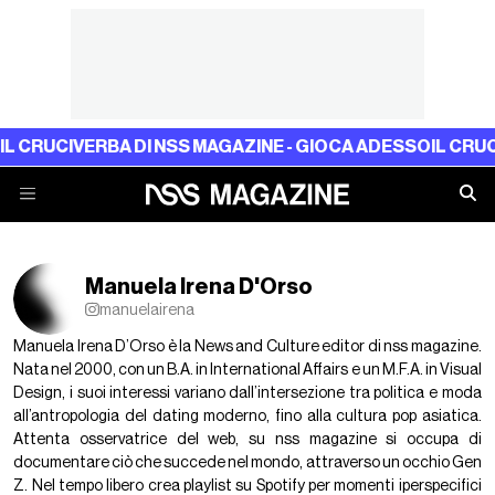
CIVERBA DI NSS MAGAZINE - GIOCA ADESSO
IL CRUCIVERBA
Manuela Irena D'Orso
manuelairena
Manuela Irena D’Orso è la News and Culture editor di nss magazine.
Nata nel 2000, con un B.A. in International Affairs e un M.F.A. in Visual
Design, i suoi interessi variano dall’intersezione tra politica e moda
all’antropologia del dating moderno, fino alla cultura pop asiatica.
Attenta osservatrice del web, su nss magazine si occupa di
documentare ciò che succede nel mondo, attraverso un occhio Gen
Z. Nel tempo libero crea playlist su Spotify per momenti iperspecifici