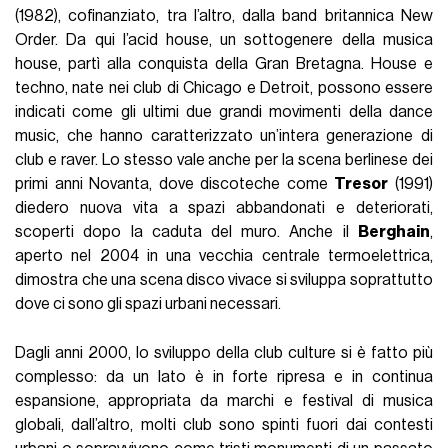
(1982), cofinanziato, tra l’altro, dalla band britannica New
Order. Da qui l’acid house, un sottogenere della musica
house, partì alla conquista della Gran Bretagna. House e
techno, nate nei club di Chicago e Detroit, possono essere
indicati come gli ultimi due grandi movimenti della dance
music, che hanno caratterizzato un’intera generazione di
club e raver. Lo stesso vale anche per la scena berlinese dei
primi anni Novanta, dove discoteche come
Tresor
(1991)
diedero nuova vita a spazi abbandonati e deteriorati,
scoperti dopo la caduta del muro. Anche il
Berghain
,
aperto nel 2004 in una vecchia centrale termoelettrica,
dimostra che una scena disco vivace si sviluppa soprattutto
dove ci sono gli spazi urbani necessari.
Dagli anni 2000, lo sviluppo della club culture si è fatto più
complesso: da un lato è in forte ripresa e in continua
espansione, appropriata da marchi e festival di musica
globali, dall’altro, molti club sono spinti fuori dai contesti