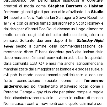
palcoscenico per performance individuali e collettive,
creatori di moda come
Stephen Burrows
o
Halston
fornivano gli abiti giusti per uno stile sfavillante. Lo
Studio
54
, aperto a New York da Ian Schrager e Steve Rubell nel
1977 e con gli arredi firmati dall’architetto Scott Romley e
dal designer d’interni Ron Doud, divenne un luogo d’incontro
molto amato dagli idoli del culto delle celebrità, allora ai
primordi. Soltanto due anni dopo, il film
Saturday Night
Fever
segnò il culmine della commercializzazione del
movimento disco. È bene ricordare però che l’anima della
disco music non è mainstream: nata in club e bar frequentati
dalla comunità LGBTQ+ e nera ma anche latinoamericana,
marginalizzate dalla maggioranza bianca e eterosessuale, si
sviluppò in modo assolutamente politicizzato e con una
forte connotazione sociale come un
fenomeno
underground
, poi traghettato attraverso locali come il
Paradise Garage – gay club che per primo rompe le regole
della discriminazione razziale − verso la cultura di massa.
Non a caso, i contro-movimenti come quello culminato con