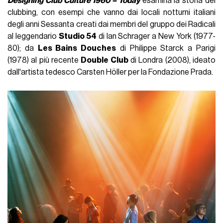
Designing Club Culture 1960 – Today
esamina la storia del
clubbing, con esempi che vanno dai locali notturni italiani
degli anni Sessanta creati dai membri del gruppo dei Radicali
al leggendario
Studio 54
di Ian Schrager a New York (1977-
80); da
Les Bains Douches
di Philippe Starck a Parigi
(1978) al più recente
Double Club
di Londra (2008), ideato
dall'artista tedesco Carsten Höller per la Fondazione Prada.