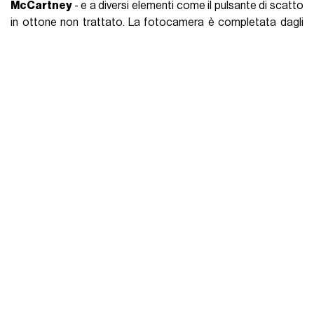
McCartney
- e a diversi elementi come il pulsante di scatto
in ottone non trattato. La fotocamera è completata dagli
obiettivi Leica Summicron-M 28 f/2 ASPH. e 75 f/2 ASPH., la
borsa
The Drifter Traveller
in ecopelle marrone, due custodie
protettive in stile vintage per gli obiettivi e due borselli per
effetti personali.