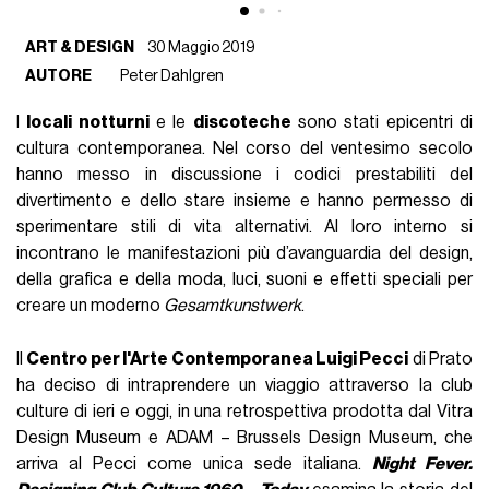
ART & DESIGN
30 Maggio 2019
AUTORE
Peter Dahlgren
I
locali notturni
e le
discoteche
sono stati epicentri di
cultura contemporanea. Nel corso del ventesimo secolo
hanno messo in discussione i codici prestabiliti del
divertimento e dello stare insieme e hanno permesso di
sperimentare stili di vita alternativi. Al loro interno si
incontrano le manifestazioni più d’avanguardia del design,
della grafica e della moda, luci, suoni e effetti speciali per
creare un moderno
Gesamtkunstwerk
.
Il
Centro per l'Arte Contemporanea Luigi Pecci
di Prato
ha deciso di intraprendere un viaggio attraverso la club
culture di ieri e oggi, in una retrospettiva prodotta dal Vitra
Design Museum e ADAM – Brussels Design Museum, che
arriva al Pecci come unica sede italiana.
Night Fever.