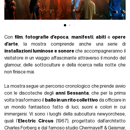
Con
film
,
fotografie d'epoca
,
manifesti
,
abiti
e
opere
d’arte
, la mostra comprende anche una serie di
installazioni luminose e sonore
che accompagneranno il
visitatore in un viaggio affascinante attraverso il mondo del
glamour, delle sottoculture e della ricerca nella notte che
non finisce mai.
La mostra segue un percorso cronologico che prende avvio
con le discoteche degli
anni Sessanta
, che per la prima
volta trasformano il
ballo in un rito collettivo
da officiare in
un mondo fantastico fatto di luci, suoni e colori in cui
immergersi. Vi sono i luoghi della subcultura newyorchese,
quali l’
Electric Circus
(1967), progettato dall’architetto
Charles Forberg e dal famoso studio Chermayeff & Geismar,