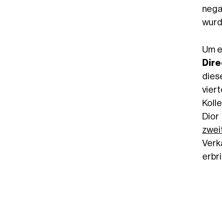
nega
wurd
Um e
Dire
dies
vier
Koll
Dior
zwei
Verk
erbri