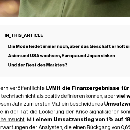
IN_THIS_ARTICLE
Die Mode leidet immer noch, aber das Geschäft erholt s
Asien und USA wachsen, Europa und Japan sinken
Und der Rest des Marktes?
ern veröffentlichte
LVMH
die Finanzergebnisse für
technisch nicht als positiv definieren können, aber
viel 
iesem Jahr zum ersten Mal ein bescheidenes
Umsatzw
ie in der Tat
die Lockerung der Krise signalisieren kön
 heimsucht
. Mit
einem Umsatzanstieg von 1% auf 18,
Erwartungen der Analysten, die einen Rückgang von 0,6