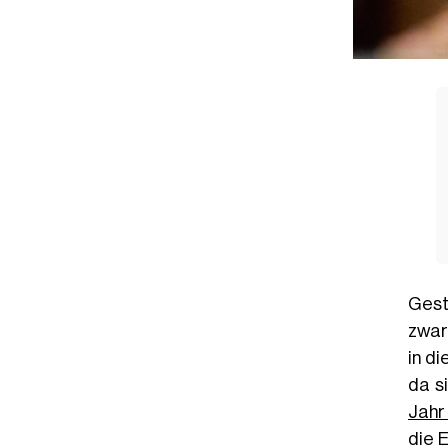
Gest
zwar 
in d
da s
Jahr
die 