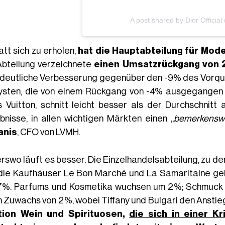
A post shared by Dior Official
att sich zu erholen,
hat die Hauptabteilung für Mod
Abteilung verzeichnete
einen Umsatzrückgang von
 deutliche Verbesserung gegenüber den -9% des Vorqua
ysten, die von einem Rückgang von -4% ausgegangen 
s Vuitton, schnitt leicht besser als der Durchschnit
bnisse, in allen wichtigen Märkten einen „
bemerkenswe
anis
, CFO von LVMH.
rswo läuft es besser. Die Einzelhandelsabteilung, zu d
die Kaufhäuser Le Bon Marché und La Samaritaine ge
7%. Parfums und Kosmetika wuchsen um 2%; Schmuck 
n Zuwachs von 2%, wobei Tiffany und Bulgari den Anstieg
tion Wein und Spirituosen
,
die sich in einer K