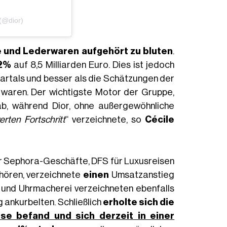
 (@dior)
e und Lederwaren aufgehört zu bluten
.
 2%
auf 8,5 Milliarden Euro. Dies ist jedoch
rtals und besser als die Schätzungen der
waren. Der wichtigste Motor der Gruppe,
t ab, während Dior, ohne außergewöhnliche
rten Fortschritt
“ verzeichnete, so
Cécile
er Sephora-Geschäfte, DFS für Luxusreisen
hören, verzeichnete
einen
Umsatzanstieg
und Uhrmacherei verzeichneten ebenfalls
 ankurbelten. Schließlich
erholte sich
die
rise befand und sich derzeit in einer