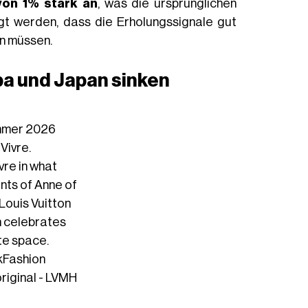
von 1% stark an
, was die ursprünglichen
t werden, dass die Erholungssignale gut
en müssen.
a und Japan sinken
ummer 2026
 Vivre.
re in what
ts of Anne of
Louis Vuitton
 celebrates
te space.
kFashion
original - LVMH