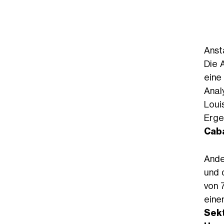
Anst
Die 
eine
Anal
Loui
Erge
Cab
Ande
und 
von 
eine
Sek