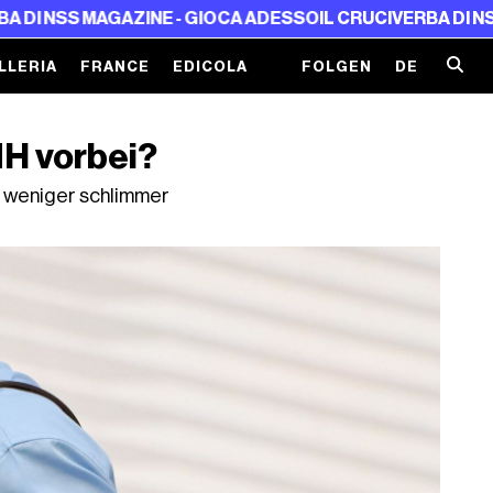
MAGAZINE - GIOCA ADESSO
IL CRUCIVERBA DI NSS MAGAZIN
LLERIA
FRANCE
EDICOLA
FOLGEN
DE
MH vorbei?
nd weniger schlimmer