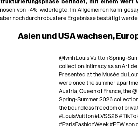
trukturierungsphase befindet
, mit einem Wert 
nosen von -4% widerlegte. Im Allgemeinen kann gesag
, aber noch durch robustere Ergebnisse bestätigt werd
Asien und USA wachsen, Europ
@lvmh
Louis Vuitton Spring-S
collection: Intimacy as an Art de
Presented at the Musée du Louv
were once the summer apartmen
Austria, Queen of France, the @
Spring-Summer 2026 collection
the boundless freedom of priva
#LouisVuitton
#LVSS26
#TikTo
#ParisFashionWeek
#PFW
son 