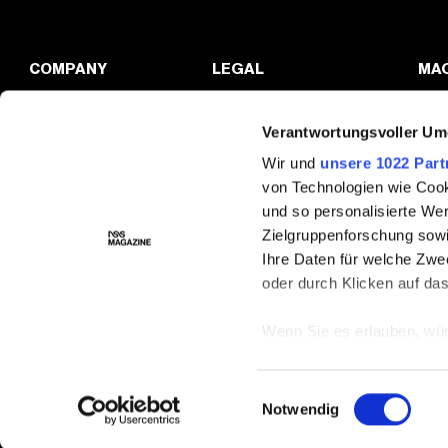
COMPANY
LEGAL
MA
ÜBER
DATENSCHUTZRICHTLINIE
FAS
Verantwortungsvoller Um
KONTAKTE
COOKIES VERWALTEN
CUL
Wir und
unsere 1022 Part
ARBEITEN SIE MIT UNS
POR
von Technologien wie Cook
NSS FACTORY
BEY
und so personalisierte We
Zielgruppenforschung sowi
Ihre Daten für welche Zwec
oder durch Klicken auf da
Wenn Sie es erlauben, wür
Informationen über Ih
Ihr Gerät durch aktiv
Einwilligungsauswahl
Notwendig
Erfahren Sie mehr darüber,
Präferenzen im
Abschnitt