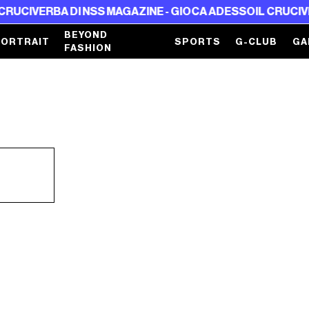
RUCIVERBA DI NSS MAGAZINE - GIOCA ADESSO
IL CRUCIVER
BEYOND
PORTRAIT
SPORTS
G-CLUB
GA
FASHION