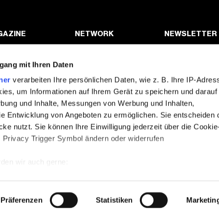
GAZINE
NETWORK
NEWSLETTER
HION
NSS MAGAZINE
MELDEN SIE SIC
UNSEREM SUB
gang mit Ihren Daten
TURE
NSS SPORTS
AN
ner
verarbeiten Ihre persönlichen Daten, wie z. B. Ihre IP-Adress
TRAIT
NSS G-CLUB
ies, um Informationen auf Ihrem Gerät zu speichern und darauf
OND FASHION
NSS GALLERIA
rbung und Inhalte, Messungen von Werbung und Inhalten,
NSS FRANCE
e Entwicklung von Angeboten zu ermöglichen. Sie entscheiden 
ke nutzt. Sie können Ihre Einwilligung jederzeit über die Cookie
NSS EDICOLA
s Privacy Trigger Symbol ändern oder widerrufen
den wir auch gerne:
re geografische Lage erfassen, welche bis auf einige Meter gena
es Scannen nach bestimmten Merkmalen (Fingerprinting) identifiz
Copyright ©2026 nss magazine srls
- All rights reserved
Präferenzen
Statistiken
Marketin
 wie Ihre persönlichen Daten verarbeitet werden, und legen Sie 
nss magazine srls - P.IVA 12275110968
 Einzelheiten
fest.