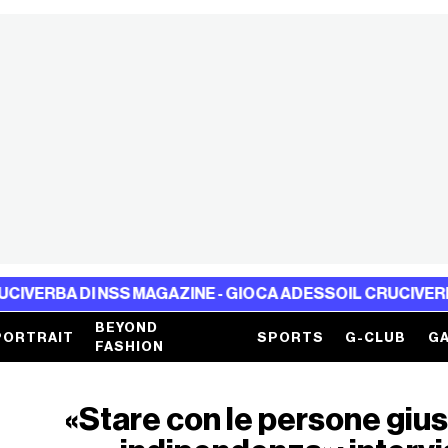
 NSS MAGAZINE - GIOCA ADESSO
IL CRUCIVERBA DI NSS M
BEYOND
PORTRAIT
SPORTS
G-CLUB
GA
FASHION
«Stare con le persone gius