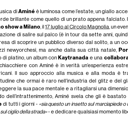
usica di
Aminé
è luminosa come l’estate, un giallo acc
rde brillante come quello di un prato appena falciato. 
o show a Milano
, il
17 luglio al Circolo Magnolia
, un eve
tazione di salire sul palco (è in tour da sette anni, qui
resa di scoprire un pubblico diverso dal solito, a un oc
zzi newyorchesi, ma anche dalla sua città natale,
Por
o di platino, un album con
Kaytranada
e una
collabor
chiacchiere con Aminé è in verità un’esperienza es
icani. Il suo approccio alla musica e alla moda è t
itudine che ormai è raro nell’industria del glitz e de
eggere la sua pace mentale e a ritagliarsi una dimensio
o dell’intrattenimento, Aminé svela che gli è bastat
e
di tutti i giorni -
«sia questo un insetto sul marciapiede o
 sul ciglio della strada»
- e dedicare qualsiasi momento lib