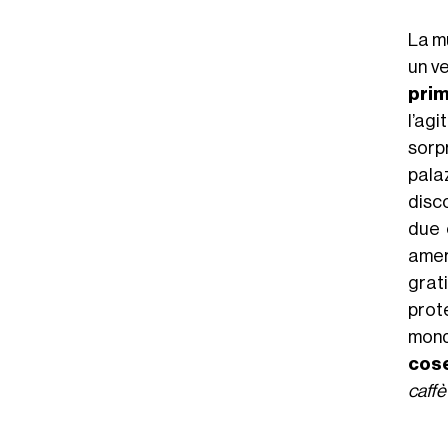
La m
un ve
prim
l’agi
sorp
pala
disc
due 
amer
grat
prot
mond
cos
caffè