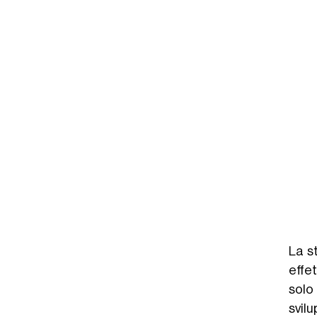
La st
effe
solo
svilu