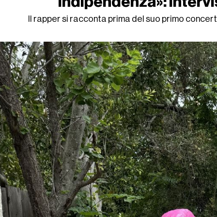
indipendenza»: interv
Il rapper si racconta prima del suo primo concert