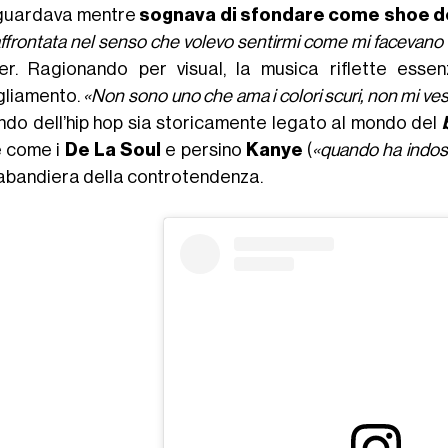
guardava mentre
sognava di sfondare come shoe d
affrontata nel senso che volevo sentirmi come mi facevano sent
er. Ragionando per visual, la musica riflette essen
gliamento.
«
Non sono uno che ama i colori scuri, non mi ves
ondo dell’hip hop sia storicamente legato al mondo del
e come i
De La Soul
e persino
Kanye
(
«quando ha indoss
abandiera della controtendenza.