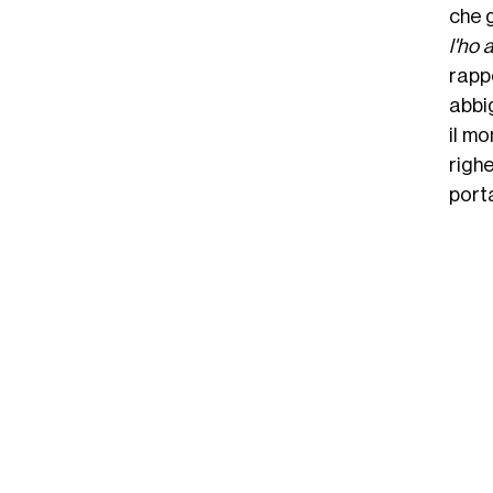
che 
l'ho 
rapp
abbi
il m
righ
port