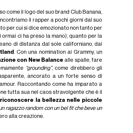
eso come il logo del suo brand Club Banana,
Incontriamo il rapper a pochi giorni dal suo
nto per cui si dice emozionato non tanto per
ndi ormai ci ha preso la mano), quanto per la
eano di distanza dal sole californiano, dai
tland
. Con una nomination ai Grammy, un
azione con New Balance
alle spalle, fare
tremamente
“grounding”
, come direbbero gli
rasparente, ancorato a un forte senso di
l glamour. Raccontando come ha imparato a
ne tutta sua nel caos stravolgente che è il
o
riconoscere la bellezza nelle piccole
 un ragazzo random con un bel fit che beve un
ero alla creazione.