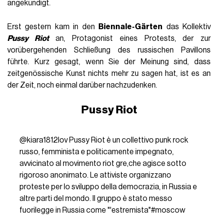
angekündigt.
Erst gestern kam in den
Biennale-Gärten
das Kollektiv
Pussy Riot
an, Protagonist eines Protests, der zur
vorübergehenden Schließung des russischen Pavillons
führte. Kurz gesagt, wenn Sie der Meinung sind, dass
zeitgenössische Kunst nichts mehr zu sagen hat, ist es an
der Zeit, noch einmal darüber nachzudenken.
Pussy Riot
@kiara1812lov
Pussy Riot è un collettivo punk rock
russo, femminista e politicamente impegnato,
avvicinato al movimento riot gre,che agisce sotto
rigoroso anonimato. Le attiviste organizzano
proteste per lo sviluppo della democrazia, in Russia e
altre parti del mondo. Il gruppo è stato messo
fuorilegge in Russia come "'estremista"
#moscow