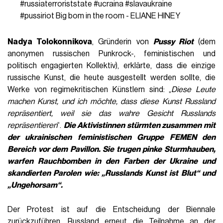
#russiaterroriststate
#ucraina
#slavaukraine
#pussiriot
Big bom in the room - ELIANE HINEY
Nadya Tolokonnikova
, Gründerin von
Pussy Riot
(dem
anonymen russischen Punkrock-, feministischen und
politisch engagierten Kollektiv), erklärte, dass die einzige
russische Kunst, die heute ausgestellt werden sollte, die
Werke von regimekritischen Künstlern sind: „
Diese Leute
machen Kunst, und ich möchte, dass diese Kunst Russland
repräsentiert, weil sie das wahre Gesicht Russlands
repräsentieren
“.
Die Aktivistinnen stürmten zusammen mit
der ukrainischen feministischen Gruppe
FEMEN
den
Bereich vor dem Pavillon. Sie trugen pinke Sturmhauben,
warfen Rauchbomben in den Farben der Ukraine und
skandierten Parolen wie: „
Russlands Kunst ist Blut“ und
„Ungehorsam
“.
Der Protest ist auf die Entscheidung der Biennale
zurückzuführen, Russland erneut die Teilnahme an der