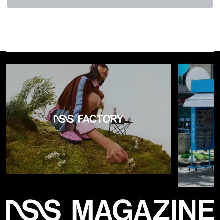
Journal
, das die Geschichte exklusiv veröffentlichte,
behauptet, es könnte aus
Staatsfonds des Nahen
Ostens
stammen.
eBay
erwarb im vergangenen Februar die App
Depop
von
Etsy
(einer E-Commerce-Plattform, die sich auf
handgefertigte und Vintage-Produkte spezialisiert hat),
einem der beliebtesten Dienste für den Kauf und Verkauf von
gebrauchter Kleidung. Auf diese Weise soll die Plattform
jüngere Kunden besser ansprechen: Der Betrieb kostete
eBay 1,2 Milliarden US-Dollar.
Warum hat GameStop speziell eBay
ins Visier genommen?
@jahbaritaylor
Do you think GameStop will be able
to buy eBay?
#creatorsearchinsights
original sound -
Jahbari: Business/Tech/Finance