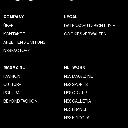
GameStop und eBay haben viele Geschäftsaktivitäten
gemeinsam: Dank
Cohen
, der seit 2023 CEO des
Unternehmens ist, hat sich die Videospielkette zunehmend
auf den
Online-Verkauf
konzentriert und die zentrale Rolle
physischer Geschäfte reduziert. Aus diesem Grund hatte
GameStop bereits begonnen, sich durch den Kauf von
Aktien an der
E-Commerce-Website
zu interessieren, und
besitzt derzeit 5% des Unternehmenskapitals.
Die Übernahme von eBay würde Cohens Unternehmen dank
einer Plattform, die auch heute noch von
Millionen von
Nutzern
genutzt wird, die bereits an den Kauf von
Sammlerstücken
und
gebrauchten Videospielen
gewöhnt sind, neue Vertriebskanäle eröffnen — zwei
Sektoren, in die GameStop zunehmend investiert und sich
beispielsweise auf Produkte wie Sammelkarten und
Vintage-Konsolen konzentriert, die bei Sammlern sehr
gefragt sind.