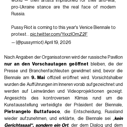
world — then artists imprisoned for their anti-war,
pro-Ukraine stance are the real face of modern
Russia.
Pussy Riot is coming to this year's Venice Biennale to
protest…
pic.twitter.com/YxxzIOmZ2F
— (@pussyrrriot)
April 19, 2026
Nach Angaben der Organisatoren wird der russische Pavillon
nur an den Vorschautagen geöffnet
bleiben, die der
Presse und Branchenfachleuten gewidmet sind, bevor die
Biennale am
9. Mai
offiziell eröffnet wird. Vorsichtshalber
wurden die Aufführungen im Inneren vorab aufgezeichnet und
werden auf Leinwänden und Videoprojektionen gezeigt.
Angesichts des kontroversen Klimas rund um die
Kunstausstellung verteidigte der Präsident der Biennale,
Pietrangelo Buttafuoco
, die Entscheidung, Russland
wieder aufzunehmen, und erklärte, die Biennale sei „
kein
Gerichtssaal“, sondern ein Ort
, der dem Dialog und dem