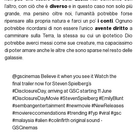
l’altro, con ciò che è
diverso
e in questo caso non solo più
grande, ma persino oltre noi, l’umanità potrebbe forse
ripensare alla propria natura e farci un po’
i conti
. Ognuno
potrebbe ricordarsi di non essere l’unico
avente diritto
a
camminare sulla Terra, la stessa su cui un ipotetico Dio
potrebbe averci messi come sue creature, ma capacissimo
di poter amare anche le altre che sono sparse nel resto delle
galassie.
@gscinemas
Believe it when you see it Watch the
final trailer now for Steven Spielberg’s
#DisclosureDay
, arriving at GSC starting 11 June
#DisclosureDayMovie
#StevenSpielberg
#EmilyBlunt
#sembangentertainment
#newmovie
#NewReleases
#moviereccomendations
#trending
#fyp
#viral
#gsc
#malaysia
#alien
#colinfirth
original sound -
GSCinemas