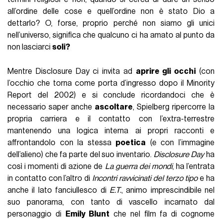
all’ordine delle cose e quell’ordine non è stato Dio a
dettarlo? O, forse, proprio perché non siamo gli unici
nell’universo, significa che qualcuno ci ha amato al punto da
non lasciarci
soli?
Mentre Disclosure Day ci invita ad
aprire gli occhi
(con
l’occhio che torna come porta d’ingresso dopo il Minority
Report del 2002) e si conclude ricordandoci che è
necessario saper anche
ascoltare
, Spielberg ripercorre la
propria carriera e il contatto con l’extra-terrestre
mantenendo una logica interna ai propri racconti e
affrontandolo con la stessa
poetica
(e con l’immagine
dell’alieno) che fa parte del suo inventario.
Disclosure Day
ha
così i momenti di azione de
La guerra dei mondi
, ha l’entrata
in contatto con l’altro di
Incontri ravvicinati del terzo tipo
e ha
anche il lato fanciullesco di
E.T.
, animo imprescindibile nel
suo panorama, con tanto di vascello incarnato dal
personaggio di
Emily Blunt
che nel film fa di cognome