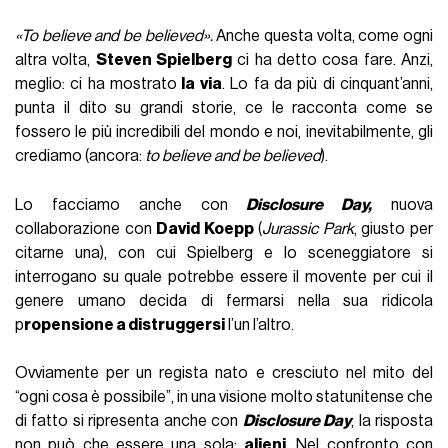
«To believe and be believed».
Anche questa volta, come ogni
altra volta,
Steven Spielberg
ci ha detto cosa fare. Anzi,
meglio: ci ha mostrato
la via
. Lo fa da più di cinquant’anni,
punta il dito su grandi storie, ce le racconta come se
fossero le più incredibili del mondo e noi, inevitabilmente, gli
crediamo (ancora:
to believe and be believed
).
Lo facciamo anche con
Disclosure Day,
nuova
collaborazione con
David Koepp
(
Jurassic Park
, giusto per
citarne una), con cui Spielberg e lo sceneggiatore si
interrogano su quale potrebbe essere il movente per cui il
genere umano decida di fermarsi nella sua ridicola
p
ropensione a distruggersi
l’un l’altro.
Ovviamente per un regista nato e cresciuto nel mito del
“ogni cosa è possibile”, in una visione molto statunitense che
di fatto si ripresenta anche con
Disclosure Day
, la risposta
non può che essere una sola:
alieni
. Nel confronto con