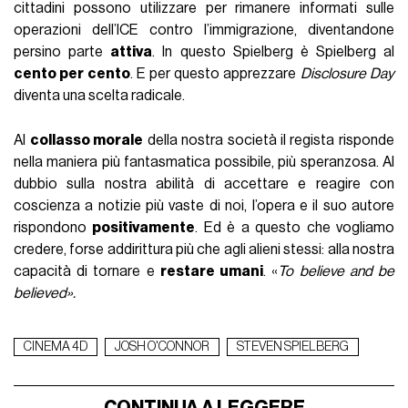
cittadini possono utilizzare per rimanere informati sulle
operazioni dell’ICE contro l’immigrazione, diventandone
persino parte
attiva
. In questo Spielberg è Spielberg al
cento per cento
. E per questo apprezzare
Disclosure Day
diventa una scelta radicale.
Al
collasso morale
della nostra società il regista risponde
nella maniera più fantasmatica possibile, più speranzosa. Al
dubbio sulla nostra abilità di accettare e reagire con
coscienza a notizie più vaste di noi, l’opera e il suo autore
rispondono
positivamente
. Ed è a questo che vogliamo
credere, forse addirittura più che agli alieni stessi: alla nostra
capacità di tornare e
restare umani
. «
To believe and be
believed».
CINEMA 4D
JOSH O'CONNOR
STEVEN SPIELBERG