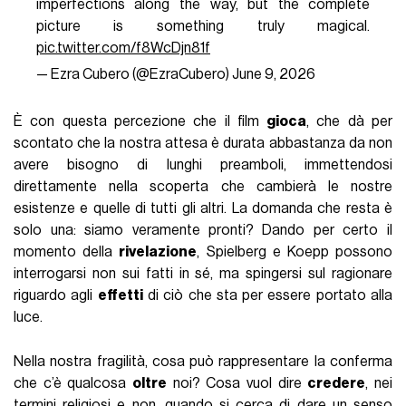
imperfections along the way, but the complete
picture is something truly magical.
pic.twitter.com/f8WcDjn81f
— Ezra Cubero (@EzraCubero)
June 9, 2026
È con questa percezione che il film
gioca
, che dà per
scontato che la nostra attesa è durata abbastanza da non
avere bisogno di lunghi preamboli, immettendosi
direttamente nella scoperta che cambierà le nostre
esistenze e quelle di tutti gli altri. La domanda che resta è
solo una: siamo veramente pronti? Dando per certo il
momento della
rivelazione
, Spielberg e Koepp possono
interrogarsi non sui fatti in sé, ma spingersi sul ragionare
riguardo agli
effetti
di ciò che sta per essere portato alla
luce.
Nella nostra fragilità, cosa può rappresentare la conferma
che c’è qualcosa
oltre
noi? Cosa vuol dire
credere
, nei
termini religiosi e non, quando si cerca di dare un senso