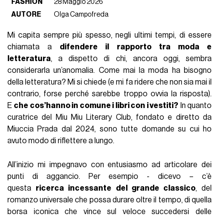
FASHION
28 Maggio 2026
AUTORE
Olga Campofreda
Mi capita sempre più spesso, negli ultimi tempi, di essere
chiamata a
difendere il rapporto tra moda e
letteratura
, a dispetto di chi, ancora oggi, sembra
considerarla un’anomalia. Come mai la moda ha bisogno
della letteratura? Mi si chiede (e mi fa ridere che non sia mai il
contrario, forse perché sarebbe troppo ovvia la risposta).
E
che cos’hanno in comune i libri con i vestiti?
In quanto
curatrice del Miu Miu Literary Club, fondato e diretto da
Miuccia Prada dal 2024, sono tutte domande su cui ho
avuto modo di riflettere a lungo.
All’inizio mi impegnavo con entusiasmo ad articolare dei
punti di aggancio. Per esempio - dicevo – c’è
questa
ricerca incessante del grande classico
, del
romanzo universale che possa durare oltre il tempo, di quella
borsa iconica che vince sul veloce succedersi delle