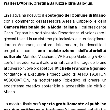
Walter D’Aprile, Cristina Baruzzi e Idris Balogun
.
L’iniziativa ha ricevuto
il sostegno del Comune di Milano
,
con il commento dell’assessora Alessia Cappello, e della
Camera Nazionale della Moda Italiana
, il cui presidente
Carlo Capasa ha sottolineato l’importanza di valorizzare i
giovani talenti in un sistema più inclusivo e interdisciplinare.
Jordan Anderson, curatore della mostra, ha descritto il
progetto come
una celebrazione dell’autorialità
culturale
. Mathilde Vaucheret, VP Europe Marketing & BX di
Levi’s, ha evidenziato il valore di riattivare l’heritage del brand
attraverso nuove prospettive.
Michelle Francine Ngonmo
,
fondatrice e Executive Project Lead di AFRO FASHION
ASSOCIATION, ha sottolineato l’obiettivo di creare un
ecosistema creativo sostenibile e accessibile alla città di
Milano.
La mostra finale sarà
aperta gratuitamente al pubblico
per due settimane
e trasformerà i processi collettivi in