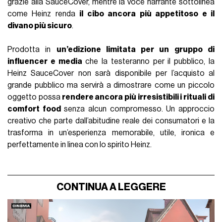
grazie alla SauceCover, mentre la voce narrante sottolinea
come Heinz renda
il cibo ancora più appetitoso e il
divano più sicuro
.
Prodotta in
un’edizione limitata per un gruppo di
influencer e media
che la testeranno per il pubblico, la
Heinz SauceCover non sarà disponibile per l’acquisto al
grande pubblico ma servirà a dimostrare come un piccolo
oggetto possa
rendere ancora più irresistibili i rituali di
comfort food
senza alcun compromesso. Un approccio
creativo che parte dall’abitudine reale dei consumatori e la
trasforma in un’esperienza memorabile, utile, ironica e
perfettamente in linea con lo spirito Heinz.
CONTINUA A LEGGERE