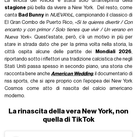
La vincita dei Knicks è stata solo un’anteprima della
stagione
più bella da vivere a New York. Del resto, come
canta
Bad Bunny
in
NUEVAYoL
, campionando il classico di
El Gran Combo de Puerto Rico,
«Si te quieres divertir / Con
encanto y con primor / Solo tienes que vivir / Un verano en
Nueva York»
. Quest’estate, però, c’è un motivo in più per
stare in strada dato che per la prima volta nella storia, la
città ospita alcune delle partite dei
Mondiali 2026
,
riportando sotto i riflettori una tradizione calcistica che negli
Stati Uniti passa spesso in secondo piano, una storia che
racconta bene anche
American Wedding
, il documentario di
nss sports, che si apre proprio con l’epopea dei New York
Cosmos come atto di nascita del calcio americano
moderno.
La rinascita della vera New York, non
quella di TikTok