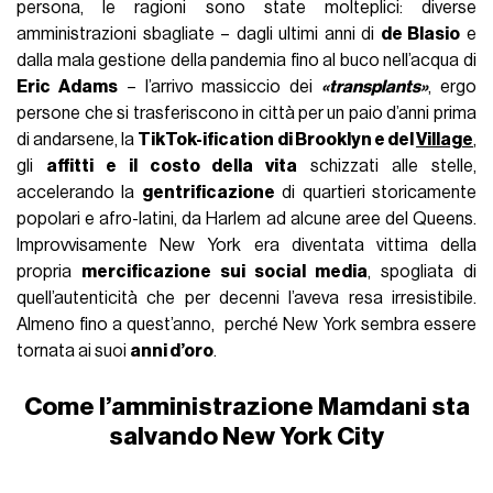
persona, le ragioni sono state molteplici: diverse
amministrazioni sbagliate – dagli ultimi anni di
de Blasio
e
dalla mala gestione della pandemia fino al buco nell’acqua di
Eric Adams
– l’arrivo massiccio dei
«transplants»
, ergo
persone che si trasferiscono in città per un paio d’anni prima
di andarsene, la
TikTok-ification di Brooklyn e del
Village
,
gli
affitti e il costo della vita
schizzati alle stelle,
accelerando la
gentrificazione
di quartieri storicamente
popolari e afro-latini, da Harlem ad alcune aree del Queens.
Improvvisamente New York era diventata vittima della
propria
mercificazione sui social media
, spogliata di
quell’autenticità che per decenni l’aveva resa irresistibile.
Almeno fino a quest’anno, perché New York sembra essere
tornata ai suoi
anni d’oro
.
Come l’amministrazione Mamdani sta
salvando New York City