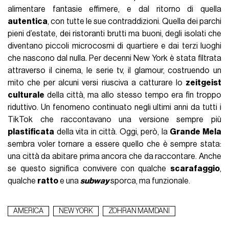
alimentare fantasie effimere, e dal ritorno di quella
autentica
, con tutte le sue contraddizioni. Quella dei parchi
pieni d’estate, dei ristoranti brutti ma buoni, degli isolati che
diventano piccoli microcosmi di quartiere e dai terzi luoghi
che nascono dal nulla. Per decenni New York è stata filtrata
attraverso il cinema, le serie tv, il glamour, costruendo un
mito che per alcuni versi riusciva a catturare lo
zeitgeist
culturale
della città, ma allo stesso tempo era fin troppo
riduttivo. Un fenomeno continuato negli ultimi anni da tutti i
TikTok che raccontavano una versione sempre più
plastificata
della vita in città. Oggi, però, la
Grande Mela
sembra voler tornare a essere quello che è sempre stata:
una città da abitare prima ancora che da raccontare. Anche
se questo significa convivere con qualche
scarafaggio
,
qualche
ratto
e una
subway
sporca, ma funzionale.
AMERICA
NEW YORK
ZOHRAN MAMDANI