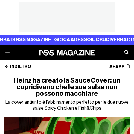
NSS MAGAZINE - GIOCA ADESSO
IL CRUCIVERBA DI NSS MAG
INDIETRO
SHARE
Heinz ha creato la SauceCover: un
copridivano che le sue salse non
possono macchiare
La cover antiunto è l’abbinamento perfetto per le due nuove
salse Spicy Chicken e Fish&Chips