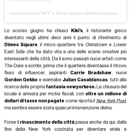
A post shared by WTF is Dimes Square (@wtfisdimessquare)
Lo scorso giugno ha chiuso
Kiki’s
, il ristorante greco
diventato negli ultimi dieci anni il punto di riferimento di
Dimes Square
, il micro-quartiere tra Chinatown e Lower
East Side che ha dato vita a una delle scene creative più
interessanti della città. Da lì sono passati nuovi artisti come
The Dare e sombr, prima che il quartiere diventasse il ritrovo
fisso di influencer, aspiranti
Carrie Bradshaw
, nuovi
Gordon Gekko
e wannabe
Julian Casablancas
, tutti alla
ricerca della propria
fantasia newyorkese.
La chiusura del
locale è arrivata per motivi fiscali, con
oltre un milione di
dollari di tasse non pagate
come riporta il
New York Post
,
ma sembra essere stata quasi un’intervenzione divina.
Forse il
rinascimento della città
passa anche da qui: dalla
fine della New York costruita per diventare virale e