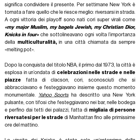
significa condividere il presente. Per settimane New York è
tornata a fare quello che le riesce meglio: riversarsi in strada.
A ogni vittoria dei playoff sono nati cori super virali come
«my major Muslim, my bagels Jewish, my Christian Dior,
Knicks in four»
che sottolineavano ogni volta l’importanza
della
multiculturalità,
in una città chiamata da sempre
«melting pot».
Dopo la conquista del titolo NBA, il primo dal 1973, la città è
esplosa in un’ondata di
celebrazioni nelle strade e nelle
piazze
fatta di clacson, cori, sconosciuti che si
abbracciavano e festeggiavano insieme questo momento
monumentale.
Yahoo Sports
ha descritto una New York
pulsante, con tifosi che festeggiavano nei bar, nelle bodega
e perfino dai tetti dei palazzi, fatta di
migliaia di persone
riversatesi per le strade
di Manhattan fino alle primissime
ore del mattino.