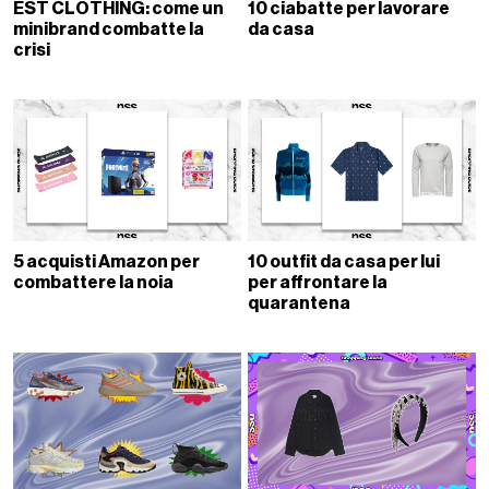
EST CLOTHING: come un
10 ciabatte per lavorare
minibrand combatte la
da casa
crisi
5 acquisti Amazon per
10 outfit da casa per lui
combattere la noia
per affrontare la
quarantena