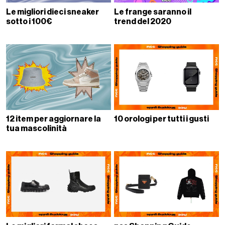
Le migliori dieci sneaker
Le frange saranno il
sotto i 100€
trend del 2020
12 item per aggiornare la
10 orologi per tutti i gusti
tua mascolinità