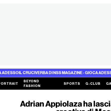
SSO
IL CRUCIVERBA DI NSS MAGAZINE - GIOCA ADESSO
IL 
BEYOND
PORTRAIT
SPORTS
G-CLUB
GA
FASHION
Adrian Appiolaza ha lasci