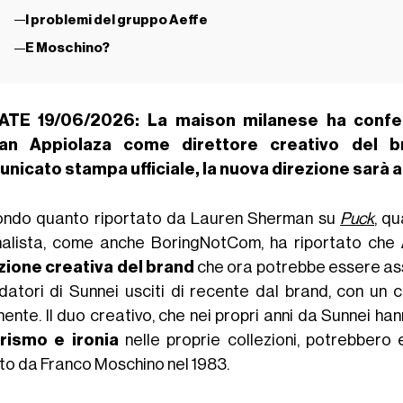
I problemi del gruppo Aeffe
E Moschino?
ATE 19/06/2026: La maison milanese ha confer
ian Appiolaza come direttore creativo del 
nicato stampa ufficiale, la nuova direzione sarà 
ndo quanto riportato da Lauren Sherman su
Puck
, q
nalista, come anche BoringNotCom, ha riportato che
zione creativa del brand
che ora potrebbe essere as
ndatori di Sunnei usciti di recente dal brand, con un 
ente. Il duo creativo, che nei propri anni da Sunnei ha
rismo e ironia
nelle proprie collezioni, potrebbero 
to da Franco Moschino nel 1983.