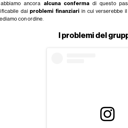
 abbiamo ancora
alcuna conferma
di questo pas
tificabile dai
problemi finanziari
in cui verserebbe i
ediamo con ordine.
I problemi del grup