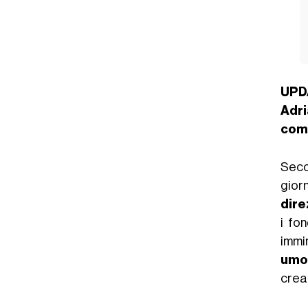
UPD
Adr
comu
Seco
gior
dire
i fo
immin
umo
crea