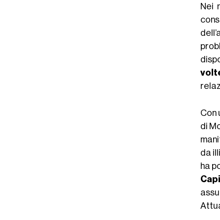
Nei 
cons
dell
prob
disp
volt
rela
Con u
di Mo
manif
da il
ha p
Capi
assu
Attu