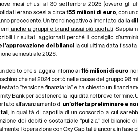
nove mesi chiusi al 30 settembre 2025 (ovvero gli ultim
olidati erano scesi a circa
155 milioni di euro
, con un
’anno precedente. Un trend negativo alimentato dalla
di
lemi
anche a gruppi e brand assai più quotati
. Sappiam
onibili i risultati aggiornati perché il consiglio d’amm
e l’approvazione dei bilanci
la cui ultima data fissata 
zione semestrale 2026.
n debito che si aggira intorno ai
115 milioni di euro
, n
schino che nel 2024 portò nelle casse del gruppo 98 mili
estato “tensione finanziaria” e ha chiesto un finanziam
limity Bank per sostenere la liquidità nel breve termine.
ortato all’avanzamento di
un’offerta preliminare e n
tal
, in qualità di capofila di un consorzio a cui sarebb
nzione dei debiti e sostanziale “pulizia” del bilancio 
almente, l’operazione con Oxy Capital è ancora in fase d