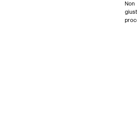
Non
gius
proc