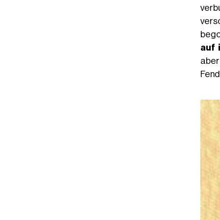
verbu
vers
bego
auf 
aber
Fend