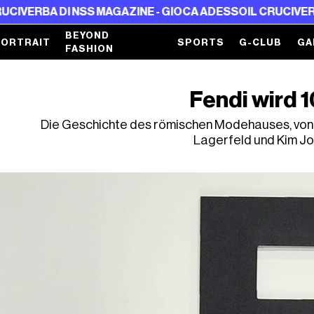
A DI NSS MAGAZINE - GIOCA ADESSO
IL CRUCIVERBA DI NS
BEYOND
PORTRAIT
SPORTS
G-CLUB
GA
FASHION
Fendi wird 
Die Geschichte des römischen Modehauses, von de
Lagerfeld und Kim J