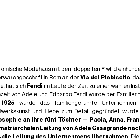
römische Modehaus mit dem doppelten F wird einhunder
rwarengeschäft in Rom an der
Via del Plebiscito
, d
e, hat sich
Fendi
im Laufe der Zeit zu einer wahren Inst
zeit von Adele und Edoardo Fendi wurde der Familien
d
1925
wurde das familiengeführte Unternehmen
werkskunst und Liebe zum Detail gegründet wurde
osophie an ihre
fünf Töchter
— Paola, Anna, Franc
matriarchalen Leitung von Adele Casagrande na
4 die Leitung des Unternehmens übernahmen.
Die