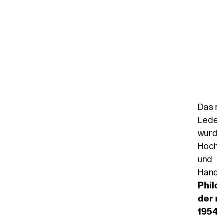
Das 
Lede
wurd
Hoch
un
Hand
Phil
der 
195