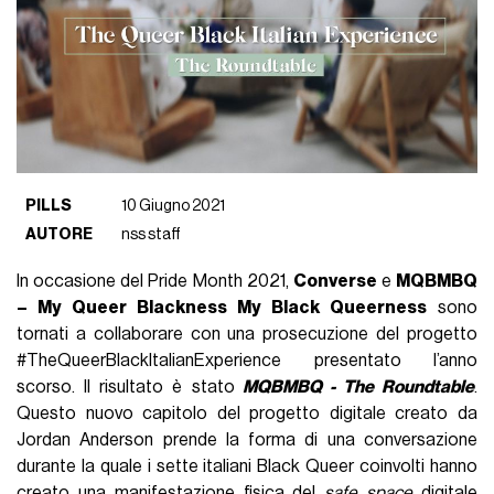
PILLS
10 Giugno 2021
AUTORE
nss staff
In occasione del Pride Month 2021,
Converse
e
MQBMBQ
– My Queer Blackness My Black Queerness
sono
tornati a collaborare con una prosecuzione del progetto
#TheQueerBlackItalianExperience presentato l’anno
scorso. Il risultato è stato
MQBMBQ - The Roundtable
.
Questo nuovo capitolo del progetto digitale creato da
Jordan Anderson prende la forma di una conversazione
durante la quale i sette italiani Black Queer coinvolti hanno
creato una manifestazione fisica del
safe space
digitale