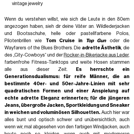
vintage jewelry
Wenn du verstehen willst, wie sich die Leute in den 80ern
angezogen haben, sieh dir deine Väter an. Wildlederjacken
und Bootsschuhe, helle oder pastellfarbene Polos,
Pilotenbrillen wie
Tom Cruise in
Top Gun
oder die
Wayfarers of the Blues Brothers. Die
adrette Ästhetik
, die
des „City-Cowboys“ und der
Rocker-in-Bikerjacke aus Leder
,
farbenfrohe Fitness-Tanktops und weite Hosen stammen
alle aus dieser Zeit.
Es herrschte ein
Generationsdualismus
: für reife Männer, die an
bestimmte 40er- und 50er-Jahre-Linien mit
sehr
quadratischen Formen
und einer Anspielung auf
echte adrette Eleganz erinnerten; für die jüngeren
Jeans, übergroße Jacken, Sportkleidung und Sneaker
in weichen und voluminösen Silhouetten.
Auch hier war
alles bunt und optisch schwer und unübersichtlich, auch
wenn wir, mal abgesehen von den farbigen Windjacken, auch
heute noch so kleiden, wenn auch mit moderneren