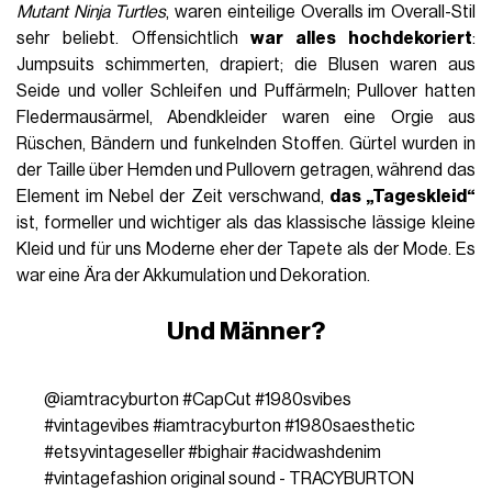
Mutant Ninja Turtles
, waren einteilige Overalls im Overall-Stil
sehr beliebt. Offensichtlich
war alles hochdekoriert
:
Jumpsuits schimmerten, drapiert; die Blusen waren aus
Seide und voller Schleifen und Puffärmeln; Pullover hatten
Fledermausärmel, Abendkleider waren eine Orgie aus
Rüschen, Bändern und funkelnden Stoffen. Gürtel wurden in
der Taille über Hemden und Pullovern getragen, während das
Element im Nebel der Zeit verschwand,
das „Tageskleid“
ist, formeller und wichtiger als das klassische lässige kleine
Kleid und für uns Moderne eher der Tapete als der Mode. Es
war eine Ära der Akkumulation und Dekoration.
Und Männer?
@iamtracyburton
#CapCut
#1980svibes
#vintagevibes
#iamtracyburton
#1980saesthetic
#etsyvintageseller
#bighair
#acidwashdenim
#vintagefashion
original sound - TRACYBURTON