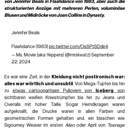
von
Jennifer Beals in
Flashdance
von 1983, aber auch die
strukturierten Anzüge mit mehreren Perlen, voluminöse
Blusen und Midiröcke von Joan Collins in Dynasty.
Jennifer Beals
Flashdance (1983)
pic.twitter.com/OeSPtSDdp4
— Ms. Movie (aka Yeppers) (@mrskeatz)
September
22, 2024
Es war eine Zeit, in der
Kleidung nicht postironisch war:
alles war wörtlich und unsubtil
. Von Mega-Tupfen bis hin
zu
etwas cartoonartigen Pullovern von
Iceberg
; von
sichtbaren weißen Kniestrümpfen bis hin zu Jeans und
Overalls mit hoher Taille. Sogar Hemdkragen waren
aufgeknallt, die Drucke waren in allen Farben und
geometrischen Formen gehalten und, ein bisschen wie
Sigourney Weaver im ersten
Alien
oder April von
Teenage