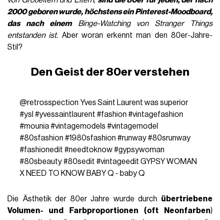
2000 geboren wurde, höchstens ein Pinterest-Moodboard,
das nach einem
Binge-Watching von Stranger Things
entstanden ist.
Aber woran erkennt man den 80er-Jahre-
Stil?
Den Geist der 80er verstehen
@retrosspection
Yves Saint Laurent was superior
#ysl
#yvessaintlaurent
#fashion
#vintagefashion
#mounia
#vintagemodels
#vintagemodel
#80sfashion
#1980sfashion
#runway
#80srunway
#fashionedit
#needtoknow
#gypsywoman
#80sbeauty
#80sedit
#vintageedit
GYPSY WOMAN
X NEED TO KNOW BABY Q - baby Q
Die Ästhetik der 80er Jahre wurde durch
übertriebene
Volumen- und Farbproportionen (oft Neonfarben
)