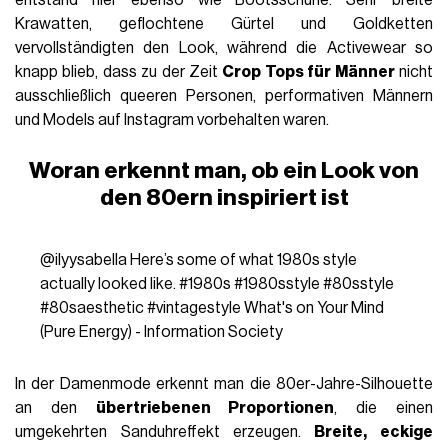
entstand hier ebenso wie Bootsschuhe. Sehr breite
Krawatten, geflochtene Gürtel und Goldketten
vervollständigten den Look, während die Activewear so
knapp blieb, dass zu der Zeit
Crop Tops für Männer
nicht
ausschließlich queeren Personen, performativen Männern
und Models auf Instagram vorbehalten waren.
Woran erkennt man, ob ein Look von
den 80ern inspiriert ist
@ilyysabella
Here’s some of what 1980s style
actually looked like.
#1980s
#1980sstyle
#80sstyle
#80saesthetic
#vintagestyle
What's on Your Mind
(Pure Energy) - Information Society
In der Damenmode erkennt man die 80er-Jahre-Silhouette
an den
übertriebenen Proportionen
, die einen
umgekehrten Sanduhreffekt erzeugen.
Breite, eckige