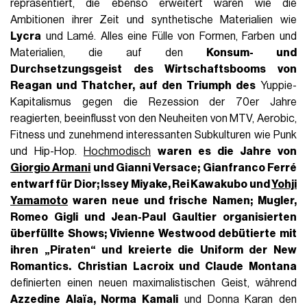
repräsentiert, die ebenso erweitert waren wie die
Ambitionen ihrer Zeit und synthetische Materialien wie
Lycra
und Lamé. Alles eine Fülle von Formen, Farben und
Materialien, die auf den
Konsum- und
Durchsetzungsgeist des Wirtschaftsbooms von
Reagan und Thatcher, auf den Triumph des
Yuppie-
Kapitalismus gegen die Rezession der 70er Jahre
reagierten, beeinflusst von den Neuheiten von MTV, Aerobic,
Fitness und zunehmend interessanten Subkulturen wie Punk
und Hip-Hop.
Hochmodisch
waren es die Jahre
von
Giorgio Armani
und Gianni Versace; Gianfranco
Ferré
entwarf für Dior;
Issey Miyake, Rei Kawakubo und
Yohji
Yamamoto
waren neue und frische Namen; Mugler,
Romeo Gigli und
Jean-Paul Gaultier organisierten
überfüllte Shows; Vivienne Westwood debütierte mit
ihren „Piraten“ und
kreierte die Uniform der New
Romantics.
Christian Lacroix und Claude Montana
definierten einen neuen maximalistischen Geist, während
Azzedine Alaïa, Norma Kamali
und Donna Karan den