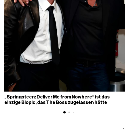
„Springsteen: Deliver Me from Nowhere“ ist das
einzige Biopic, das The Boss zugelassen hätte