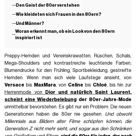
Den Geist der 80er verstehen
Wie kleideten sich Frauen in den 80ern?
Und Männer?
Woran erkennt man, ob ein Look von den 80ern
inspiriert ist
Preppy-Hemden und Vereinskrawatten, Rüschen, Schals,
Mega-Shoulders und kontrastreiche leuchtende Farben,
Blumendrucke für den Frühling, Sportbekleidung, gestreifte
Hemden. Wenn man sich viele Laufstege ansieht, von
Versace
bis
MaxMara
, von
Celine
bis
Chloé
, bis hin zur
Herrenmode von
Dior und natürlich Saint Laurent,
scheint eine Wiederbelebung
der 80er-Jahre-Mode
unmittelbar bevorstehen. Es gibt nur ein Problem: Die neuen
Generationen haben die 80er nie gesehen.
Und obwohl
Millennials aus Bildern alter Filme schöpfen können, die
Generation Z nicht mehr sieht, und sogar aus den Schränken
von Großeltern und Eltern,
sind die 80er für jeden, der nach