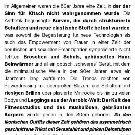
Im Allgemeinen waren die 80er Jahre eine Zeit, in
der der
Sinn für Kitsch nicht wahrgenommen wurde
. Die
Ästhetik begünstigte
Kurven, die durch strukturierte
Schultern und neue
elastische Stoffe
betont wurden
,
was sowohl die Begeisterung für neue Technologien als
auch das Empowerment von Frauen in einer Zeit der
beruflichen und sexuellen Emanzipation symbolisierte. Nicht
fehlten
Broschen und Schals, gehänseltes Haar,
Beinwärmer
und all ein optisch „schweres“ Gerät, mit dem
die minimalistische Welle in den 90er Jahren etwa ein
Jahrzehnt lang aufräumte. Die Trends reichten von
Powerdressing mit übergroßen Blazern und Schultern mit
riesigen Brillen
über plissierte Miniröcke bis hin zu vielen
Bodys und
Leggings aus der Aerobic-Welt: Der Kult des
Fitnessstudios und des muskulösen, gebräunten
Körpers
wurde genau in den 80ern geboren.
Zu den
ikonischen Outfits dieser Zeit gehören das asymmetrisch
geschnittene Trikot mit Sweatshirt und pinken Beinstulpen