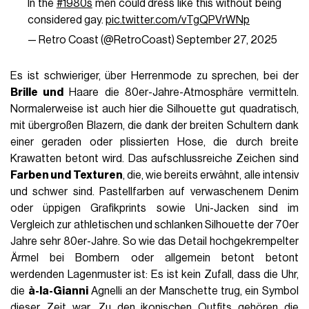
In the
#1980s
men could dress like this without being
considered gay.
pic.twitter.com/vTgQPVrWNp
— Retro Coast (@RetroCoast)
September 27, 2025
Es ist schwieriger, über Herrenmode zu sprechen, bei der
Brille und
Haare die 80er-Jahre-Atmosphäre vermitteln.
Normalerweise ist auch hier die Silhouette gut quadratisch,
mit übergroßen Blazern, die dank der breiten Schultern dank
einer geraden oder plissierten Hose, die durch breite
Krawatten betont wird. Das aufschlussreiche Zeichen sind
Farben und Texturen
, die, wie bereits erwähnt, alle intensiv
und schwer sind. Pastellfarben auf verwaschenem Denim
oder üppigen Grafikprints sowie Uni-Jacken sind im
Vergleich zur athletischen und schlanken Silhouette der 70er
Jahre sehr 80er-Jahre. So wie das Detail hochgekrempelter
Ärmel bei Bombern oder allgemein betont betont
werdenden Lagenmuster ist: Es ist kein Zufall, dass die Uhr,
die
à-la-Gianni
Agnelli an der Manschette trug, ein Symbol
dieser Zeit war. Zu den ikonischen Outfits gehören die