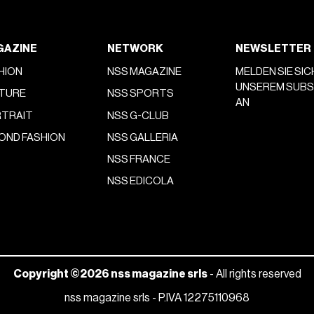
GAZINE
NETWORK
NEWSLETTER
HION
NSS MAGAZINE
MELDEN SIE SIC
UNSEREM SUB
TURE
NSS SPORTS
AN
TRAIT
NSS G-CLUB
OND FASHION
NSS GALLERIA
NSS FRANCE
NSS EDICOLA
Copyright ©2026 nss magazine srls
- All rights reserved
nss magazine srls - P.IVA 12275110968