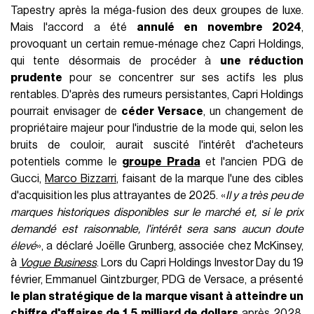
Tapestry après la méga-fusion des deux groupes de luxe.
Mais l'accord a été
annulé en novembre 2024
,
provoquant un certain remue-ménage chez Capri Holdings,
qui tente désormais de procéder à
une réduction
prudente
pour se concentrer sur ses actifs les plus
rentables. D'après des rumeurs persistantes, Capri Holdings
pourrait envisager de
céder Versace
, un changement de
propriétaire majeur pour l'industrie de la mode qui, selon les
bruits de couloir, aurait suscité l'intérêt d'acheteurs
potentiels comme le
groupe Prada
et l'ancien PDG de
Gucci,
Marco Bizzarri
, faisant de la marque l'une des cibles
d'acquisition les plus attrayantes de 2025. «
Il y a très peu de
marques historiques disponibles sur le marché et, si le prix
demandé est raisonnable, l'intérêt sera sans aucun doute
élevé
», a déclaré Joëlle Grunberg, associée chez McKinsey,
à
Vogue Business
. Lors du Capri Holdings Investor Day du 19
février, Emmanuel Gintzburger, PDG de Versace, a présenté
le plan stratégique de la marque visant à atteindre un
chiffre d'affaires de 1,5 milliard de dollars
après 2028,