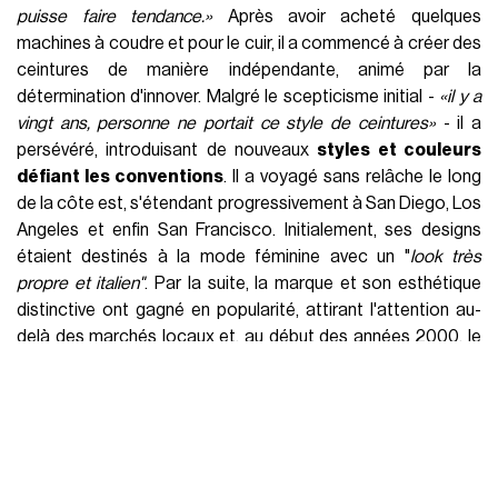
puisse faire tendance.»
Après avoir acheté quelques
machines à coudre et pour le cuir, il a commencé à créer des
ceintures de manière indépendante, animé par la
détermination d'innover. Malgré le scepticisme initial -
«il y a
vingt ans, personne ne portait ce style de ceintures»
- il a
persévéré, introduisant de nouveaux
styles et couleurs
défiant les conventions
. Il a voyagé sans relâche le long
de la côte est, s'étendant progressivement à San Diego, Los
Angeles et enfin San Francisco. Initialement, ses designs
étaient destinés à la mode féminine avec un "
look très
propre et italien"
. Par la suite, la marque et son esthétique
distinctive ont gagné en popularité, attirant l'attention au-
delà des marchés locaux et, au début des années 2000, le
designer a agrandi la boucle, consolidant de plus belle le
statut de l'accessoire dans la mode cowboy. Le clip vidéo
Don’t Tell
Me de Madonna
a changé pour toujours l'histoire
et la trajectoire de Belts by Simon. Après avoir vu comment
la ceinture portée par Madonna dans le clip vidéo a aidé sa
marque à se faire une place dans la mode grand public,