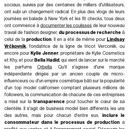
sociaux, suivies par des centaines de milliers d'utilisateurs,
ont subi un changement radical. En plus des vlogs de leurs
journées en balade à New York et les fit checks, tous deux
ont commencé à
documenter les coulisses
de leur nouveau
travail de fashion designer,
du processus de recherche
à
celui de la
production
. Il en a été de même pour
Lindsay
Vrčkovnik
, fondatrice de la ligne de tricot Verconiik, ou
encore pour
Kylie Jenner
, propriétaire de Kylie Cosmetics
et Khy, et pour
Bella Hadid
, qui vient de lancer sur le marché
les parfums
Orbella
. Qu'il s'agisse d'une marque
indépendante dirigée par un ancien couple de micro-
influenceurs ou d'un empire cosmétique bâti sur la popularité
d'un top model californien comptant plusieurs millions de
followers, la communication de chacune de ces entreprises
a misé sur la
transparence
pour toucher le cœur de sa
clientèle. Il s'agit de business model bien différents les uns
des autres, mais pour chacun d'entre eux,
inclure le
consommateur dans le processus de production
a