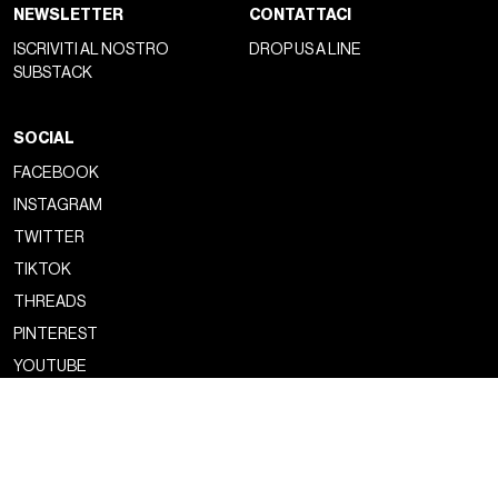
NEWSLETTER
CONTATTACI
ISCRIVITI AL NOSTRO
DROP US A LINE
SUBSTACK
SOCIAL
FACEBOOK
INSTAGRAM
TWITTER
TIKTOK
THREADS
PINTEREST
YOUTUBE
Copyright ©2026 nss magazine srls
- All rights reserved
nss magazine srls - P.IVA 12275110968
©2026 nss magazine testata giornalistica registrata presso il Tribunale di