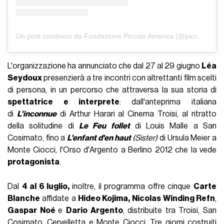
Un post condiviso da Fondazione Piccolo America (@piccoloamerica)
L'organizzazione ha annunciato che dal 27 al 29 giugno
Léa
Seydoux
presenzierà a tre incontri con altrettanti film scelti
di persona, in un percorso che attraversa la sua storia di
spettatrice e interprete
: dall'anteprima italiana
di
L'inconnue
di Arthur Harari al Cinema Troisi, al ritratto
della solitudine di
Le Feu follet
di Louis Malle a San
Cosimato, fino a
L'enfant d'en haut
(Sister)
di Ursula Meier a
Monte Ciocci, l'Orso d'Argento a Berlino 2012 che la vede
protagonista
.
Dal
4 al 6 luglio,
inoltre, il programma offre cinque
Carte
Blanche
affidate a
Hideo Kojima,
Nicolas Winding Refn
,
Gaspar Noé
e
Dario Argento
, distribuite tra Troisi, San
Cosimato, Cervelletta e Monte Ciocci. Tre giorni costruiti