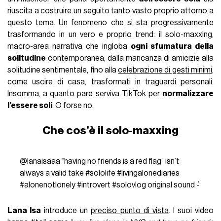
riuscita a costruire un seguito tanto vasto proprio attorno a
questo tema. Un fenomeno che si sta progressivamente
trasformando in un vero e proprio trend: il solo-maxxing,
macro-area narrativa che ingloba
ogni sfumatura della
solitudine
contemporanea, dalla mancanza di amicizie alla
solitudine sentimentale, fino alla
celebrazione di gesti minimi
,
come uscire di casa, trasformati in traguardi personali.
Insomma, a quanto pare serviva TikTok per
normalizzare
l’essere soli
. O forse no.
Che cos’è il solo-maxxing
@lanaisaaa
“having no friends is a red flag” isn’t
always a valid take
#sololife
#livingalonediaries
#alonenotlonely
#introvert
#solovlog
original sound - ່
Lana Isa
introduce un
preciso punto di vista
. I suoi video