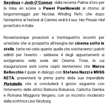
Seydoux
a
Josh O’Connor
, dalla recente Palma d’oro per
la mise en scène a
Paweł Pawlikowski
al ritorno al
lungometraggio per Nicolas Winding Refn, che dopo
l’anteprima al festival di Cannes vedrà il suo
Her Private Hell
proiettato in Italia.
Novantacinque proiezioni e trentaquattro incontri per
un’estate che si prospetta all’insegna del
cinema sotto le
stelle
, tante nel cielo quante quelle che solcheranno i palchi
adibiti per l’evento - sebbene 4 degli appuntamenti si
svolgeranno nelle sede del Cinema Troisi, la cui
inaugurazione avrà come ospiti nientemeno che
Marco
Bellocchio
il quale, in dialogo con
Stefano Nazzi e M¥SS
KETA
, presenterà la prima parte della sua imperdibile
Portobello
, che si concluderà il giorno seguente con
l’intervento delle attrici Barbora Bobulova, Carlotta Gamba
e Romana Maggiora Vergano, con un incontro moderato
dalla scrittrice Lisa Ginzburg.