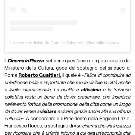
Un post condiviso da Camilla Salvatore (@camillasalvatore__)
Il
Cinema in Piazza
, sebbene quest’anno non patrocinato dal
Ministero della Cultura, gode del sostegno del sindaco di
Roma
Roberto Gualtieri
,
il quale è «
Felice di contribuire ad
un’edizione bella e importante che rende visibile la città anche
a livello internazionale. La qualità è
altissima
e la fruizione
collettiva resta un bene da dover preservare, che inserisce
nell’evento l’ottica della promozione della città come un luogo
da dover venire a
visitare
e vivere grazie anche alla sua offerta
culturale
». A concordare è il Presidente della Regione Lazio,
Francesco Rocca, a sostegno di «
un cinema che sia in piazza
per ricordare che è un’arte intorno a cui gira un’economia che