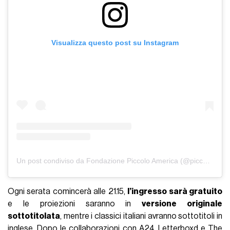
Visualizza questo post su Instagram
Un post condiviso da Fondazione Piccolo America (@piccoloamerica)
Ogni serata comincerà alle 21.15,
l’ingresso sarà gratuito
e le proiezioni saranno in
versione originale
sottotitolata
, mentre i classici italiani avranno sottotitoli in
inglese. Dopo le collaborazioni con
A24
,
Letterboxd
e The