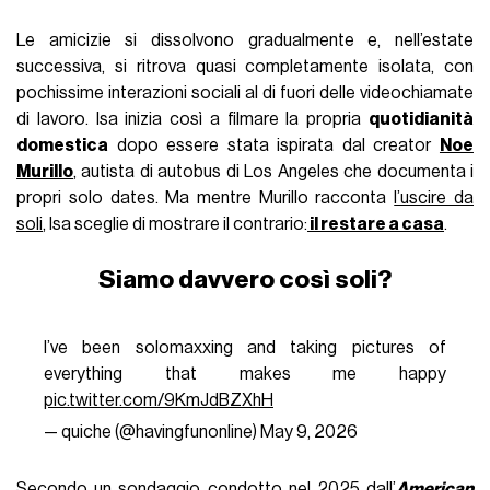
Le amicizie si dissolvono gradualmente e, nell’estate
successiva, si ritrova quasi completamente isolata, con
pochissime interazioni sociali al di fuori delle videochiamate
di lavoro. Isa inizia così a filmare la propria
quotidianità
domestica
dopo essere stata ispirata dal creator
Noe
Murillo
, autista di autobus di Los Angeles che documenta i
propri solo dates. Ma mentre Murillo racconta
l’uscire da
soli
, Isa sceglie di mostrare il contrario:
il restare a casa
.
Siamo davvero così soli?
I’ve been solomaxxing and taking pictures of
everything that makes me happy
pic.twitter.com/9KmJdBZXhH
— quiche (@havingfunonIine)
May 9, 2026
Secondo un sondaggio condotto nel 2025 dall’
American