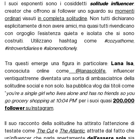
I suoi esponenti sono i cosiddetti
solitude influencer
:
creator che offrono ai follower uno sguardo su
momenti
ordinari
vissuti
in completa solitudine
. Non tutti dichiarano
esplicitamente di non avere amici, ma quasi tutti rivendicano
con orgoglio l’esistenza quieta e isolata che si sono
costruiti. Utilizzano hashtag come
#cozyathome
,
#introvertdiaries
e
#alonenotlonel
y.
Tra questi emerge una figura in particolare:
Lana Isa
,
conosciuta online come
@lanasololife
, influencer
ventiquattrenne diventata una sorta di ambasciatrice della
solitudine social e non solo. Isa pubblica vlog dai titoli come
“
you’re a single girl who lives alone and has no friends so you
go grocery shopping at 10:04 PM
” per i suoi quasi
200.000
follower
su Instagram
.
Il suo racconto della solitudine ha attirato l’attenzione di
testate come
The Cut
e
The Atlantic
, attratte dal fatto che
un’influencer che parla apertamente
dell’essere sola
sia