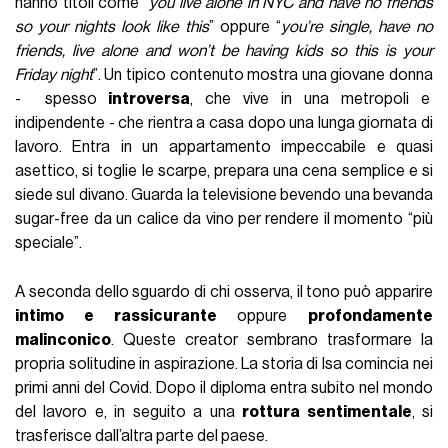
hanno titoli come “
you live alone in NYC and have no friends
so your nights look like this
” oppure “
you’re single, have no
friends, live alone and won’t be having kids so this is your
Friday night
”. Un tipico contenuto mostra una giovane donna
- spesso
introversa
, che vive in una metropoli e
indipendente - che rientra a casa dopo una lunga giornata di
lavoro. Entra in un appartamento impeccabile e quasi
asettico, si toglie le scarpe, prepara una cena semplice e si
siede sul divano. Guarda la televisione bevendo una bevanda
sugar-free da un calice da vino per rendere il momento “più
speciale”.
A seconda dello sguardo di chi osserva, il tono può apparire
intimo e rassicurante
oppure
profondamente
malinconico
. Queste creator sembrano trasformare la
propria solitudine in aspirazione. La storia di Isa comincia nei
primi anni del Covid. Dopo il diploma entra subito nel mondo
del lavoro e, in seguito a una
rottura sentimentale
, si
trasferisce dall’altra parte del paese.