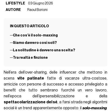
LIFESTYLE
03 Giugno 2026
AUTORE
Raoul Borioni
IN QUESTO ARTICOLO
Che cos’è il solo-maxxing
Siamo davvero così soli?
La solitudine è davvero una scelta?
Tra realtà e finzione
Nell’era dell’over-sharing, delle influencer che mettono in
scena
vite patinate
fatte di vacanze ultra-costose,
amicizie con persone di successo e accesso privilegiato a
benefit che tutto sembrano fuorché un vero lavoro,
nell’epoca dell’ipersensibilizzazione e della
spettacolarizzazione del sé
, a farsi strada negli algoritmi
social è un trend apparentemente opposto: il
solo-maxxin
g
.