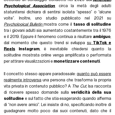
Psychological Association
, circa la metà degli adulti
statunitensi dichiara di sentirsi isolata “spesso” o “alcune
volte”. Inoltre, uno studio pubblicato nel 2021 su
Psychological Bulletin
mostra come il
tasso di solitudine
tra i giovani adulti sia aumentato costantemente tra il 1976
e il 2019. Eppure il fenomeno continua a risultare
ambiguo
,
dal momento che questo trend si sviluppa
su
TikTok e
Reels
Instagram
, è inevitabile chiedersi quanto la
solitudine mostrata online venga amplificata o performata
per attirare visualizzazioni e
monetizzare contenuti
.
Il concetto stesso appare paradossale:
quanto può essere
realmente introversa
una persona che trasforma la propria
vita privata in contenuto pubblico? A
The Cut
, Isa racconta
di ricevere spesso domande sulla
veridicità della sua
solitudine
e sul fatto che stia esagerando quando afferma
di “non avere amici”. Lei insiste di no, specificando inoltre di
guadagnare molto poco dai suoi contenuti, dato che il