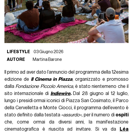
LIFESTYLE
03 Giugno 2026
AUTORE
Martina Barone
Il primo ad aver dato l’annuncio del programma della 12esima
edizione de
Il Cinema in Piazza
, organizzato e promosso
dalla
Fondazione Piccolo America
, è stato nientemeno che il
sito internazionale di
Indiewire
.
Dal 28 giugno al 12 luglio,
lungo i presidi ormai iconici di Piazza San Cosimato, il Parco
della Cervelletta e Monte Ciocci, il programma dell’evento è
stato definito dalla testata
«assurdo»,
per il numero di
ospiti
che, come ormai da diversi anni, la manifestazione
cinematografica è riuscita ad invitare. Si va da
Léa