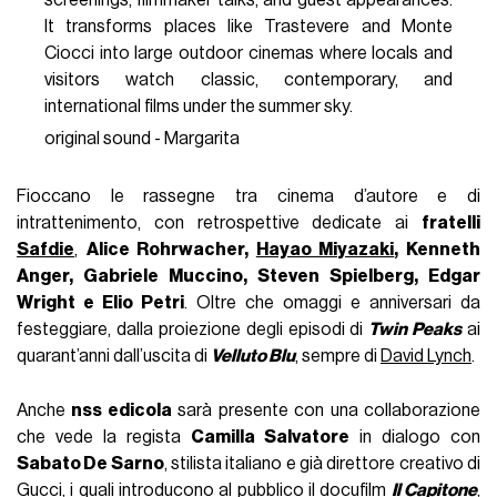
screenings, filmmaker talks, and guest appearances.
It transforms places like Trastevere and Monte
Ciocci into large outdoor cinemas where locals and
visitors watch classic, contemporary, and
international films under the summer sky.
original sound - Margarita
Fioccano le rassegne tra cinema d’autore e di
intrattenimento, con retrospettive dedicate ai
fratelli
Safdie
,
Alice Rohrwacher,
Hayao Miyazaki
, Kenneth
Anger, Gabriele Muccino, Steven Spielberg, Edgar
Wright e Elio Petri
. Oltre che omaggi e anniversari da
festeggiare, dalla proiezione degli episodi di
Twin Peaks
ai
quarant’anni dall’uscita di
Velluto Blu
, sempre di
David Lynch
.
Anche
nss edicola
sarà presente con una collaborazione
che vede la regista
Camilla Salvatore
in dialogo con
Sabato De Sarno
, stilista italiano e già direttore creativo di
Gucci, i quali introducono al pubblico il docufilm
Il Capitone
,