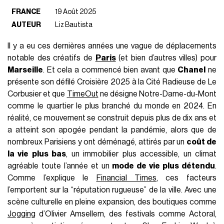
FRANCE
19 Août 2025
AUTEUR
Liz Bautista
Il y a eu ces dernières années une vague de déplacements
notable des créatifs de
Paris
(et bien d’autres villes) pour
Marseille
. Et cela a commencé bien avant que
Chanel
ne
présente son défilé Croisière 2025 à la Cité Radieuse de Le
Corbusier et que
TimeOut
ne désigne Notre-Dame-du-Mont
comme le quartier le plus branché du monde en 2024. En
réalité, ce mouvement se construit depuis plus de dix ans et
a atteint son apogée pendant la pandémie, alors que de
nombreux Parisiens y ont déménagé, attirés par un
coût de
la vie plus bas
, un immobilier plus accessible, un climat
agréable toute l’année et un
mode de vie plus détendu
.
Comme l’explique le
Financial Times
, ces facteurs
l’emportent sur la “réputation rugueuse” de la ville. Avec une
scène culturelle en pleine expansion, des boutiques comme
Jogging
d’Olivier Amsellem, des festivals comme Actoral,