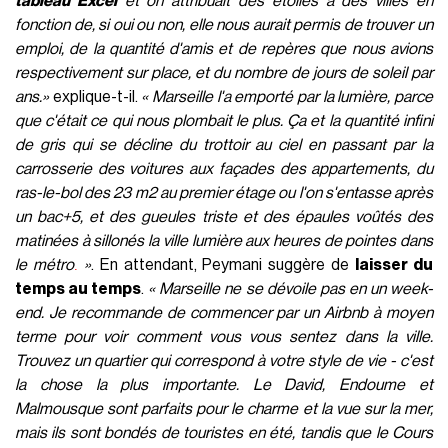
tableau Excel
et on attribuait des étoiles à des villes en
fonction de, si oui ou non, elle nous aurait permis de trouver un
emploi, de la quantité d'amis et de repères que nous avions
respectivement sur place, et du nombre de jours de soleil par
ans.
»
explique-t-il.
«
Marseille l'a emporté par la lumière, parce
que c'était ce qui nous plombait le plus. Ça et la quantité infini
de gris qui se décline du trottoir au ciel en passant par la
carrosserie des voitures aux façades des appartements, du
ras-le-bol des 23 m2 au premier étage ou l'on s'entasse après
un bac+5, et des gueules triste et des épaules voûtés des
matinées à sillonés la ville lumière aux heures de pointes dans
le métro
»
. En attendant, Peymani suggère de
laisser du
.
temps au temps
.
« Marseille ne se dévoile pas en un week-
end. Je recommande de commencer par un Airbnb à moyen
terme pour voir comment vous vous sentez dans la ville.
Trouvez un quartier qui correspond à votre style de vie - c'est
la chose la plus importante. Le David, Endoume et
Malmousque sont parfaits pour le charme et la vue sur la mer,
mais ils sont bondés de touristes en été, tandis que le Cours