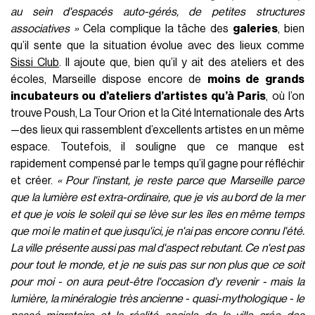
au sein d'espacés auto-gérés, de petites structures
associatives
»
Cela complique la tâche des
galeries
, bien
qu’il sente que la situation évolue avec des lieux comme
Sissi Club
. Il ajoute que, bien qu’il y ait des ateliers et des
écoles, Marseille dispose encore de
moins de grands
incubateurs ou d’ateliers d’artistes qu’à Paris
, où l’on
trouve Poush, La Tour Orion et la Cité Internationale des Arts
—des lieux qui rassemblent d’excellents artistes en un même
espace. Toutefois, il souligne que ce manque est
rapidement compensé par le temps qu’il gagne pour réfléchir
et créer.
«
Pour l'instant, je reste parce que Marseille parce
que la lumière est extra-ordinaire, que je vis au bord de la mer
et que je vois le soleil qui se lève sur les îles en même temps
que moi le matin et que jusqu'ici, je n'ai pas encore connu l'été.
La ville présente aussi pas mal d'aspect rebutant. Ce n'est pas
pour tout le monde, et je ne suis pas sur non plus que ce soit
pour moi - on aura peut-être l'occasion d'y revenir - mais la
lumière, la minéralogie très ancienne - quasi-mythologique - le