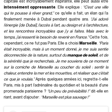
capitale est incroyablement inspirante, elle peut aussi être
intensément oppressante
. Elle explique :
“C’est une ville
qui te pousse à rêver grand,”
ce qu'elle a fait, un élan qui l’a
finalement menée à Dubaï pendant quatre ans.
“J’ai adoré
l’énergie [de Dubaï], l’accès à l’art, au design et à l’architecture,
et les rencontres incroyables que j’y ai faites. Mais avec le
temps, j’ai ressenti le besoin de revenir en France.”
Cette fois,
cependant, ce ne fut pas Paris. Elle a choisi
Marseille
.
“Paris
était incroyable, mais à un moment donné, je me suis sentie
déconnectée de la nature, surtout du
manque de soleil
, et de
la sérénité que je recherchais. Je me souviens de ce moment
sur la corniche de Marseille au coucher du soleil : sentir la
chaleur, entendre la mer et les mouettes, et réaliser que c’était
ce que je voulais.”
Après quelques années ici, regrette-t-elle
Paris, mis à part l’adrénaline du quotidien et la beauté d’une
promenade parisienne ?
“Un peu de prévisibilité !”
dit-elle en
riant, avant d’ajouter :
“Marseille est plus sauvage !”