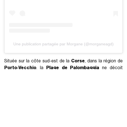
Une publication partagée par Morgane (@morganeagd)
Située sur la côte sud-est de la
Corse
, dans la région de
Porto-Vecchio
, la
Plage de Palombaggia
ne déçoit
jamais. La plage vous invite à vous détendre sur son sable
doux et soyeux, entourée de magnifiques roches rouge-
orangé et de pins, encadrant une superbe crique en demi-
cercle. Les
eaux turquoise
scintillent sous le soleil, créant
un refuge idyllique qui ressemble à un rêve devenu réalité.
Pour ajouter à son charme, la Plage de Palombaggia offre
une vue sur les
îles Cerbicale
, un pittoresque archipel
parsemant la mer à seulement 200 mètres du rivage.