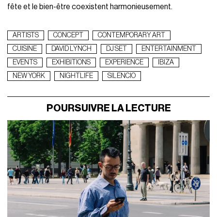
fête et le bien-être coexistent harmonieusement.
ARTISTS
CONCEPT
CONTEMPORARY ART
CUISINE
DAVID LYNCH
DJ SET
ENTERTAINMENT
EVENTS
EXHIBITIONS
EXPERIENCE
IBIZA
NEW YORK
NIGHTLIFE
SILENCIO
POURSUIVRE LA LECTURE