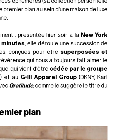
dances éphémères (sa collection personnelle
e premier plan au sein d'une maison de luxe
nne.
ement : présentée hier soir à la
New York
 minutes
, elle déroule une succession de
ntes, conçues pour être
superposées et
rrévérence qui nous a toujours fait aimer le
e, qui vient d'être
cédée par le groupe
) et au
G-III Apparel Group
(DKNY, Karl
avec
Gratitude
, comme le suggère le titre du
remier plan