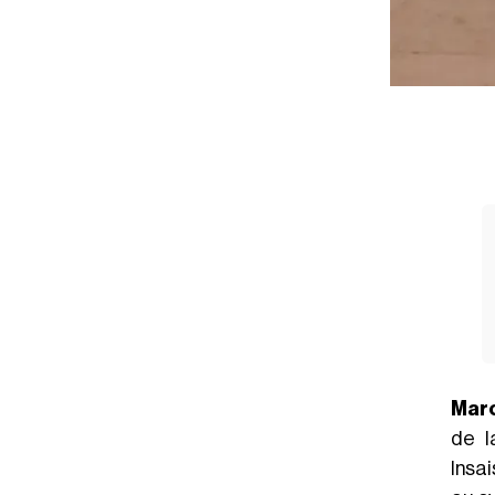
Mar
de l
Insai