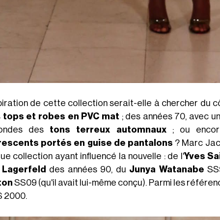
spiration de cette collection serait-elle à chercher du
s
tops et robes en PVC mat
; des années 70, avec une
fondes des
tons terreux automnaux
; ou encor
rescents portés en guise de pantalons
? Marc Jaco
e collection ayant influencé la nouvelle : de l'
Yves Sa
 Lagerfeld
des années 90, du
Junya Watanabe
SS9
ton
SS09 (qu'il avait lui-même conçu). Parmi les référ
S 2000.