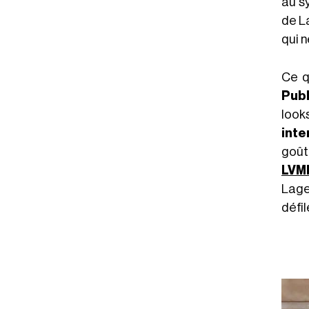
au sy
de L
qui n
Ce q
Publ
look
inte
goût
LVM
Lage
défil