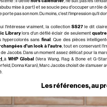
stème : il défile
hors calendrier
, ne suit pas les ten
abubu mise à part) et se soucie peu d'occuper un rôle d
e porte pas son nom. Du moins, c'est l'impression qu'il do
ui l'intéresse vraiment, la collection
SS27
le dit clair
ic Library
lors d'un défilé éclair de seulement
quatre
s hypercolorés sans
final
. Que des pièces intellige
rchangées d'un look à l'autre
, tout en conservant l'i
 de Jacobs. Dans un moment assez délicat pour la marqu
H
à
WHP Global
(Vera Wang, Rag & Bone et G-Star
rfeld, Donna Karan), Marc Jacobs choisit de s'amuser 
é.
Les références, au p