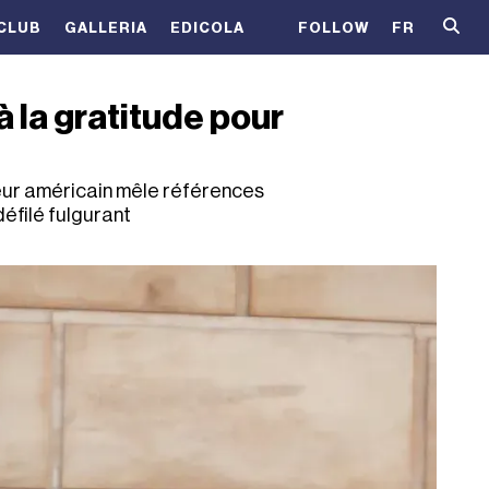
CLUB
GALLERIA
EDICOLA
FOLLOW
FR
 la gratitude pour
eur américain mêle références
éfilé fulgurant