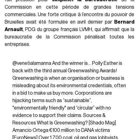
Commission en cette période de grandes tensions
commerciales. Une forte critique à l’encontre du pouvoir de
Bruxelles avait été formulée en avril dernier par
Bernard
Arnault
, PDG du groupe français LVMH, qui affirmait que la
bureaucratie de la Commission pénalisait toutes les
entreprises.
@venetialamanna
And the winner is… Polly Esther is
back with the third annual Greenwashing Awards!
Greenwashing is when an organisation or business is
misleading about its environmental credentials, often
in a bid to make us buy more. Corporations are
hijacking terms such as “sustainable”,
"environmentally friendly" and “circular” with no
evidence to support their claims. Sources &
Resources What Is Greenwashing? [Shado Mag]
Amancio Ortega €100 million to DANA victims
[EuroNews] Over 1,700 coal, oil and gas lobbyists