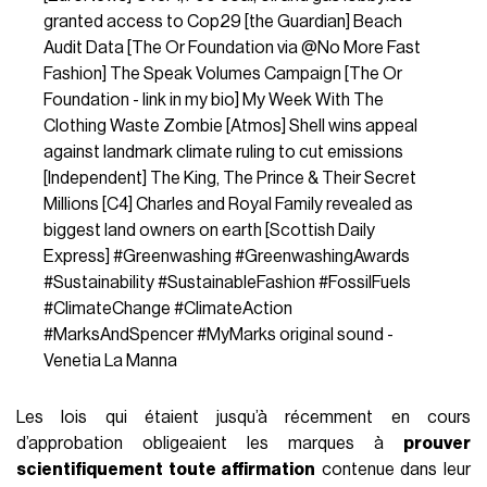
granted access to Cop29 [the Guardian] Beach
Audit Data [The Or Foundation via @No More Fast
Fashion] The Speak Volumes Campaign [The Or
Foundation - link in my bio] My Week With The
Clothing Waste Zombie [Atmos] Shell wins appeal
against landmark climate ruling to cut emissions
[Independent] The King, The Prince & Their Secret
Millions [C4] Charles and Royal Family revealed as
biggest land owners on earth [Scottish Daily
Express]
#Greenwashing
#GreenwashingAwards
#Sustainability
#SustainableFashion
#FossilFuels
#ClimateChange
#ClimateAction
#MarksAndSpencer
#MyMarks
original sound -
Venetia La Manna
Les lois qui étaient jusqu’à récemment en cours
d’approbation obligeaient les marques à
prouver
scientifiquement toute affirmation
contenue dans leur