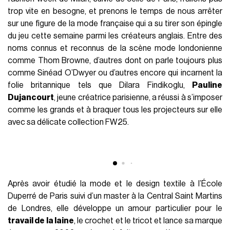
gardistes et intéressantes les unes que les autres s'est
conclue tout en douceur par le show Burberry. Pourtant,
avant de nous lancer à corps perdu dans l’analyse des
nouveautés que l’on découvrira cette semaine lors de la
fashion week de Milan, suivie de celle de Paris, n’allons pas
trop vite en besogne, et prenons le temps de nous arrêter
sur une figure de la mode française qui a su tirer son épingle
du jeu cette semaine parmi les créateurs anglais. Entre des
noms connus et reconnus de la scène mode londonienne
comme Thom Browne, d’autres dont on parle toujours plus
comme Sinéad O’Dwyer ou d’autres encore qui incarnent la
folie britannique tels que Dilara Findikoglu,
Pauline
Dujancourt
, jeune créatrice parisienne, a réussi à s’imposer
comme les grands et à braquer tous les projecteurs sur elle
avec sa délicate collection FW25.