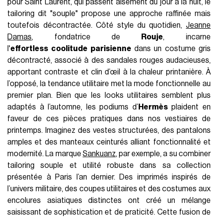
pour Saint Laurent, qui passent aisément du jour à la nuit, le
tailoring dit "souple" propose une approche raffinée mais
toutefois décontractée. Côté style du quotidien,
Jeanne
Damas
, fondatrice de
Rouje
, incarne
l'
effortless
coolitude parisienne
dans un costume gris
décontracté, associé à des sandales rouges audacieuses,
apportant contraste et clin d’œil à la chaleur printanière. À
l’opposé, la tendance utilitaire met la mode fonctionnelle au
premier plan. Bien que les looks utilitaires semblent plus
adaptés à l’automne, les podiums d’
Hermès
plaident en
faveur de ces pièces pratiques dans nos vestiaires de
printemps. Imaginez des vestes structurées, des pantalons
amples et des manteaux ceinturés alliant fonctionnalité et
modernité. La marque
Sankuanz
, par exemple, a su combiner
tailoring souple et utilité robuste dans sa collection
présentée à Paris l’an dernier. Des imprimés inspirés de
l’univers militaire, des coupes utilitaires et des costumes aux
encolures asiatiques distinctes ont créé un mélange
saisissant de sophistication et de praticité. Cette fusion de