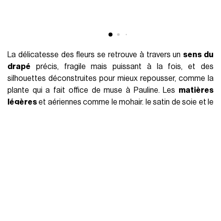
Après avoir étudié la mode et le design textile à l’École
Duperré de Paris suivi d’un master à la Central Saint Martins
de Londres, elle développe un amour particulier pour le
travail de la laine
, le crochet et le tricot et lance sa marque
éponyme en 2022, après avoir fait ses premières armes aux
côtés de grands créateurs anglais dont
Simone Rocha
.
L’année dernière, elle concourait aux côtés de Duran Lantink,
Ellen Hodakova Larsson ou encore sa voisine belge Marie
Adam en tant que finaliste du très convoité
prix Lvmh
. Bien
qu’elle soit repartie les mains vides, la française n’a depuis eu
cesse de montrer au monde de quel bois elle se chauffe,
mais tout en douceur. Inspirée par sa grand-mère, la FW25-