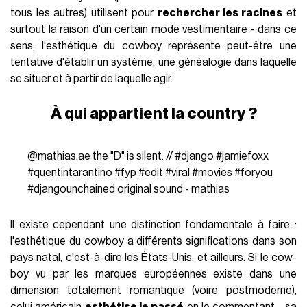
tous les autres) utilisent pour
rechercher les racines
et
surtout la raison d'un certain mode vestimentaire - dans ce
sens, l'esthétique du cowboy représente peut-être une
tentative d'établir un système, une généalogie dans laquelle
se situer et à partir de laquelle agir.
À qui appartient la country ?
@mathias.ae
the "D" is silent. //
#django
#jamiefoxx
#quentintarantino
#fyp
#edit
#viral
#movies
#foryou
#djangounchained
original sound - mathias
Il existe cependant une distinction fondamentale à faire :
l'esthétique du cowboy a différents significations dans son
pays natal, c'est-à-dire les États-Unis, et ailleurs. Si le cow-
boy vu par les marques européennes existe dans une
dimension totalement romantique (voire postmoderne),
celui américain
esthétise le passé
en le commentant - sa