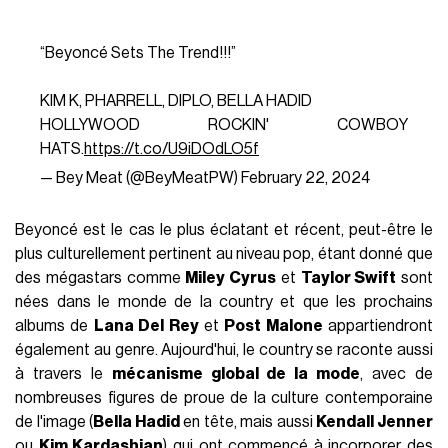
“Beyoncé Sets The Trend!!!”
KIM K, PHARRELL, DIPLO, BELLA HADID
HOLLYWOOD ROCKIN' COWBOY
HATS.
https://t.co/U9iDOdLO5f
— Bey Meat (@BeyMeatPW)
February 22, 2024
Beyoncé est le cas le plus éclatant et récent, peut-être le
plus culturellement pertinent au niveau pop, étant donné que
des mégastars comme
Miley Cyrus
et
Taylor Swift
sont
nées dans le monde de la country et que les prochains
albums de
Lana Del Rey
et
Post Malone
appartiendront
également au genre. Aujourd'hui, le country se raconte aussi
à travers le
mécanisme global de la mode
, avec de
nombreuses figures de proue de la culture contemporaine
de l'image (
Bella Hadid
en tête, mais aussi
Kendall Jenner
ou
Kim Kardashian
) qui ont commencé à incorporer des