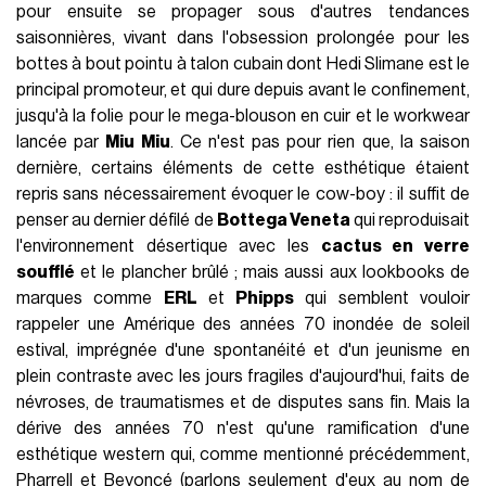
pour ensuite se propager sous d'autres tendances
saisonnières, vivant dans l'obsession prolongée pour les
bottes à bout pointu à talon cubain dont Hedi Slimane est le
principal promoteur, et qui dure depuis avant le confinement,
jusqu'à la folie pour le mega-blouson en cuir et le workwear
lancée par
Miu Miu
. Ce n'est pas pour rien que, la saison
dernière, certains éléments de cette esthétique étaient
repris sans nécessairement évoquer le cow-boy : il suffit de
penser au dernier défilé de
Bottega Veneta
qui reproduisait
l'environnement désertique avec les
cactus en verre
soufflé
et le plancher brûlé ; mais aussi aux lookbooks de
marques comme
ERL
et
Phipps
qui semblent vouloir
rappeler une Amérique des années 70 inondée de soleil
estival, imprégnée d'une spontanéité et d'un jeunisme en
plein contraste avec les jours fragiles d'aujourd'hui, faits de
névroses, de traumatismes et de disputes sans fin. Mais la
dérive des années 70 n'est qu'une ramification d'une
esthétique western qui, comme mentionné précédemment,
Pharrell et Beyoncé (parlons seulement d'eux au nom de