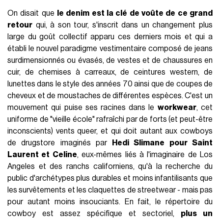
On disait que
le denim est la clé de voûte de ce grand
retour
qui, à son tour, s'inscrit dans un changement plus
large du goût collectif apparu ces derniers mois et qui a
établi le nouvel paradigme vestimentaire composé de jeans
surdimensionnés ou évasés, de vestes et de chaussures en
cuir, de chemises à carreaux, de ceintures western, de
lunettes dans le style des années 70 ainsi que de coupes de
cheveux et de moustaches de différentes espèces. C'est un
mouvement qui puise ses racines dans le
workwear
, cet
uniforme de "vieille école" rafraîchi par de forts (et peut-être
inconscients) vents queer, et qui doit autant aux cowboys
de drugstore imaginés par
Hedi Slimane pour Saint
Laurent et Celine
, eux-mêmes liés à l'imaginaire de Los
Angeles et des ranchs californiens, qu'à la recherche du
public d'archétypes plus durables et moins infantilisants que
les survêtements et les claquettes de streetwear - mais pas
pour autant moins insouciants. En fait, le répertoire du
cowboy est assez spécifique et sectoriel,
plus un