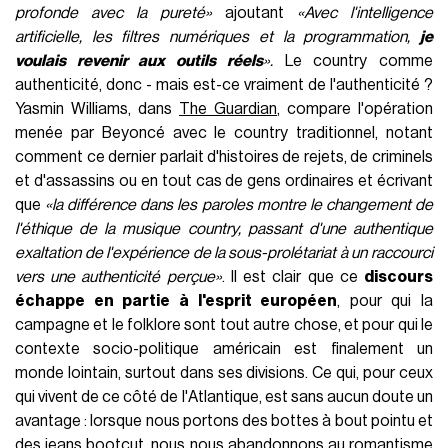
profonde avec la pureté»
ajoutant
«Avec l'intelligence
artificielle, les filtres numériques et la programmation,
je
voulais revenir aux outils réels
».
Le country comme
authenticité, donc - mais est-ce vraiment de l'authenticité ?
Yasmin Williams, dans
The Guardian
, compare l'opération
menée par Beyoncé avec le country traditionnel, notant
comment ce dernier parlait d'histoires de rejets, de criminels
et d'assassins ou en tout cas de gens ordinaires et écrivant
que
«la différence dans les paroles montre le changement de
l'éthique de la musique country, passant d'une authentique
exaltation de l'expérience de la sous-prolétariat à un raccourci
vers une authenticité perçue»
. Il est clair que ce
discours
échappe en partie à l'esprit européen
, pour qui la
campagne et le folklore sont tout autre chose, et pour qui le
contexte socio-politique américain est finalement un
monde lointain, surtout dans ses divisions. Ce qui, pour ceux
qui vivent de ce côté de l'Atlantique, est sans aucun doute un
avantage : lorsque nous portons des bottes à bout pointu et
des jeans bootcut, nous nous abandonnons au romantisme