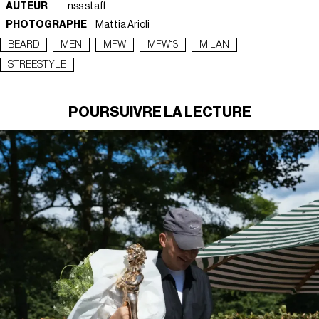
AUTEUR
nss staff
PHOTOGRAPHE
Mattia Arioli
BEARD
MEN
MFW
MFW13
MILAN
STREESTYLE
POURSUIVRE LA LECTURE