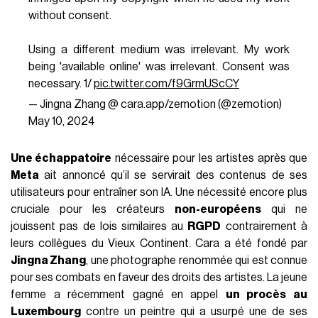
Le message est clair.
Les artistes
en ont ras-le-bol des
plateformes qui
volent
leurs œuvres au bénéfice des
intelligences artificielles.
La semaine dernière, des
centaines de milliers de photographes, illustrateurs et
designers ont rejoint massivement
Cara
, un réseau social
créé par des artistes, pour les artistes, qui bannit totalement
l’IA. Le nombre d’utilisateurs est passé de
40 000 à 650
000
en une semaine, une véritable prouesse qui a catapulté
la plateforme dans le classement des applis les plus
téléchargées. La spécificité de Cara est qu’elle
proscrit
strictement
l’IA dans un contexte où l’automatisation
menace le droit intellectuel des artistes et la créativité en
général. La plateforme, qui se présente comme
un média-
portfolio,
assure la protection des œuvres partagées
grâce au filtre
Gaze
et interdit tout art généré par les IA.
I won. I won my appeal.