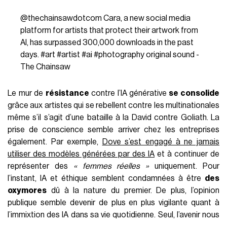
femme a récemment gagné en appel
un procès au
Luxembourg
contre un peintre qui a usurpé une de ses
photographies qu’elle avait réalisé pour
Harper’s Bazaar.
«
L'utilisation d'un autre support n'était pas pertinente. Le fait
que mon travail soit « disponible en ligne » n'avait pas
d'importance. Le consentement était nécessaire »
, a-t-elle
écrit avec fierté sur
X
. La photographe et trois autres
artistes poursuivent également
Google
pour avoir
prétendument utilisé leurs œuvres protégées par le droit
d'auteur afin d’entraîner
Imagen
, un générateur d'images
d'IA. Elle est également plaignante dans un procès similaire
contre
Stability AI
,
Midjourney
,
DeviantArt
et
Runway
AI
. Interrogée par
TechCrunch
, Zhang analyse comme
suit:
« Quand il s'agit d'art, malheureusement, nous avons une
perspective et un point de vue fondamentalement différents,
parce que du côté de la tech, il y a cette forte histoire d'open
source, et les gens pensent simplement, eh bien, vous l'avez
mis en ligne, donc c'est pour que les gens l'utilisent »
. Elle