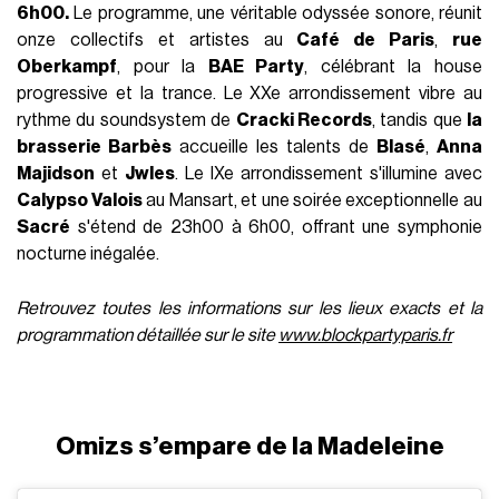
6h00.
Le programme, une véritable odyssée sonore, réunit
onze collectifs et artistes au
Café de Paris
,
rue
Oberkampf
, pour la
BAE Party
, célébrant la house
progressive et la trance. Le XXe arrondissement vibre au
rythme du soundsystem de
Cracki Records
, tandis que
la
brasserie Barbès
accueille les talents de
Blasé
,
Anna
Majidson
et
Jwles
. Le IXe arrondissement s'illumine avec
Calypso Valois
au Mansart, et une soirée exceptionnelle au
Sacré
s'étend de 23h00 à 6h00, offrant une symphonie
nocturne inégalée.
Retrouvez toutes les informations sur les lieux exacts et la
programmation détaillée sur le site
www.blockpartyparis.fr
Omizs s’empare de la Madeleine