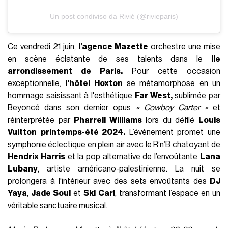
Un post condiviso da Rivié (@rivieparis)
Ce vendredi 21 juin,
l’agence Mazette
orchestre une mise
en scène éclatante de ses talents dans le
IIe
arrondissement de Paris.
Pour cette occasion
exceptionnelle,
l'hôtel Hoxton
se métamorphose en un
hommage saisissant à l'esthétique
Far West,
sublimée par
Beyoncé dans son dernier opus
« Cowboy Carter »
et
réinterprétée par
Pharrell Williams
lors du défilé
Louis
Vuitton
printemps-été 2024.
L’événement promet une
symphonie éclectique en plein air avec le R’n’B chatoyant de
Hendrix Harris
et la pop alternative de l’envoûtante
Lana
Lubany
, artiste américano-palestinienne. La nuit se
prolongera à l'intérieur avec des sets envoûtants des
DJ
Yaya
,
Jade Soul
et
Ski Carl
, transformant l’espace en un
véritable sanctuaire musical.