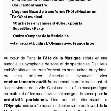
Justice prend d'assaut la Basilique du Sacré-
Cœur à Montmartre
L’agence Mazette transforme l'Hôtel Hoxton en
Far West musical
40 artistes envahissent 40 lieux pour la
SuperBlock Party
Omizs s’empare de la Madeleine
Jamie xx et Luidji à L’Olympia avec France Inter
Au cœur de Paris,
la Fête de la Musique
éclate en une
audacieuse symphonie de sons et de spectacles. Des lieux
emblématiques se transforment en sanctuaires du rythme,
où des artistes éclectiques évoquent
des
enchantements auditifs,
incarnant le pouls incessant et
l'esprit vibrant de la ville. C'est une nuit où la musique règne
en maître et où les rues deviennent une grande scène pour
la
créativité parisienne.
Des concerts électrisants à
l’Olympia
, une soirée house endiablée sur le boulevard de
la