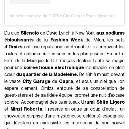
Un post condiviso da CUPRA City Garage Paris (@cupracitygarage_paris)
Du club
Silencio
de David Lynch à New York
aux podiums
éblouissants
de la
Fashion Week
de Milan, les sets
d’Omizs
ont une réputation indétrônable : ils captivent les
foules et enflamment les scènes les plus prisées. En cette
Fête de la Musique, le DJ français déploie toute sa magie
pour une
soirée house électronique
inoubliable, en plein
cœur
du quartier de la Madeleine.
De 18h à minuit, devant
le vaste
City Garage
de
Cupra
, et sous un ciel que l'on
espère clément, Omizs, entouré de sa constellation de
guest-stars et de sa fidèle équipe, promet une nuit d’extase
sonore. Accompagné des talentueux
Urumi
,
Shifa
Ligero
et
Minzi
Roberta
, il réserve en outre un coup d'éclat : un
showcase surprise d’une mystérieuse célébrité espagnole,
qui dévoilera en exclusivité les morceaux de son nouvel