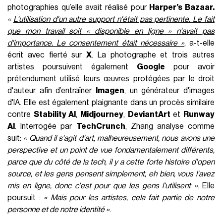
The Luxembourg court has ruled that Jeff Dieschburg
infringed upon my copyright when he used my work
without consent.
Using a different medium was irrelevant. My work
being 'available online' was irrelevant. Consent was
necessary. 1/
pic.twitter.com/f9GrmUScCY
— Jingna Zhang @ cara.app/zemotion (@zemotion)
May 10, 2024
Une échappatoire
nécessaire pour les artistes après que
Meta
ait annoncé qu’il se servirait des contenus de ses
utilisateurs pour entraîner son IA. Une nécessité encore plus
cruciale pour les créateurs
non-européens
qui ne
jouissent pas de lois similaires au
RGPD
contrairement à
leurs collègues du Vieux Continent. Cara a été fondé par
Jingna Zhang
, une photographe renommée qui est connue
pour ses combats en faveur des droits des artistes. La jeune