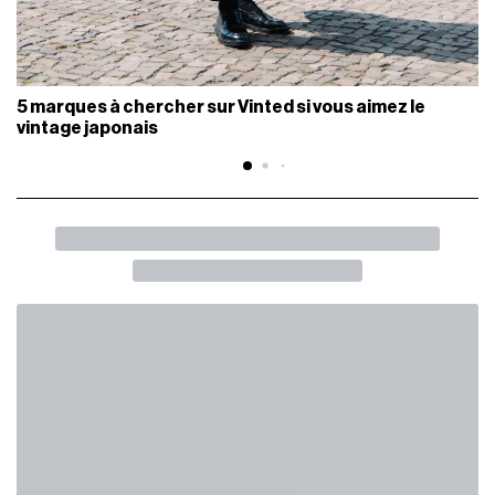
5 marques à chercher sur Vinted si vous aimez le
vintage japonais
RETOUR
SHARE
Bernard Arnault condamné à un
redressement fiscal de plus de 20
millions d’euros
La première fortune de France dans le viseur du fisc
FRANCE
08 Juillet 2026
AUTEUR
Julie Boone