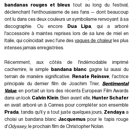
bandanas rouges et bleus
tout au long du festival,
déclenchant l'enthousiasme de ses fans — dont beaucoup
ont lu dans ces deux couleurs un symbolisme renvoyant à sa
discographie. Ou encore
Dua Lipa
, qui a arboré
l'accessoire à maintes reprises lors de sa lune de miel en
Italie, qui coïncidait avec l'une des
vagues de chaleur
les plus
intenses jamais enregistrées.
Récemment, aux côtés de l'indémodable imprimé
cachemire, le simple
bandana blanc
gagne lui aussi du
terrain de manière significative.
Renate Reinsve
, l'actrice
principale du dernier film de Joachim Trier,
Sentimental
Value
, en portait un lors des récents European Film Awards
dans un look
Calvin Klein
. Bien avant elle,
Hunter Schafer
en avait arboré un à Cannes pour compléter son ensemble
Prada
, tandis qu'il y a tout juste quelques jours,
Zendaya
a
choisi un bandana blanc
Jacquemus
pour le tapis rouge
d'
Odyssey
, le prochain film de Christopher Nolan.