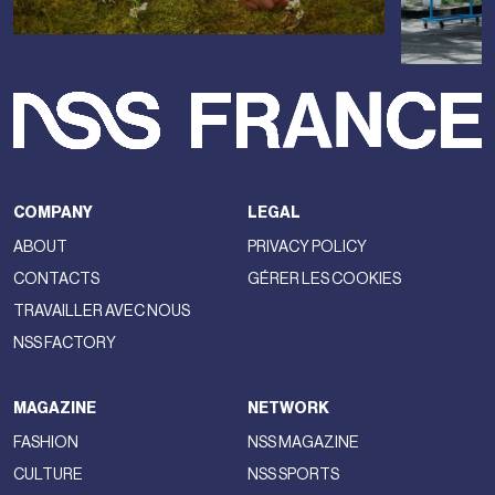
décision.
Au cœur du litige : le mécanisme de la
holding belge Pilinvest
@florian_savina
Bernard Arnault au Dîner d’état en l’honneur du Roi du
Royaume de Thaïlande
son original - Florian SAVINA
Pour comprendre comment le fisc en est arrivé là, il faut se
pencher sur la structure patrimoniale du milliardaire, et plus
précisément sur une entité basée en Belgique :
Pilinvest
.
Une
holding
est une société dont l'objectif principal est de
détenir des parts ou des actions dans d'autres entreprises
(dans ce cas, des morceaux de l'empire LVMH) afin d'en