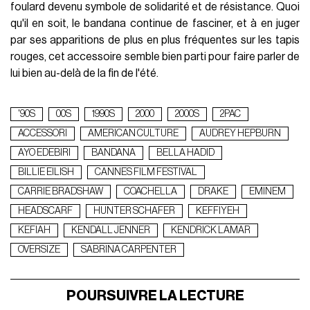
foulard devenu symbole de solidarité et de résistance. Quoi
qu'il en soit, le bandana continue de fasciner, et à en juger
par ses apparitions de plus en plus fréquentes sur les tapis
rouges, cet accessoire semble bien parti pour faire parler de
lui bien au-delà de la fin de l'été.
'90S
00S
1990S
2000
2000S
2PAC
ACCESSORI
AMERICAN CULTURE
AUDREY HEPBURN
AYO EDEBIRI
BANDANA
BELLA HADID
BILLIE EILISH
CANNES FILM FESTIVAL
CARRIE BRADSHAW
COACHELLA
DRAKE
EMINEM
HEADSCARF
HUNTER SCHAFER
KEFFIYEH
KEFIAH
KENDALL JENNER
KENDRICK LAMAR
OVERSIZE
SABRINA CARPENTER
POURSUIVRE LA LECTURE