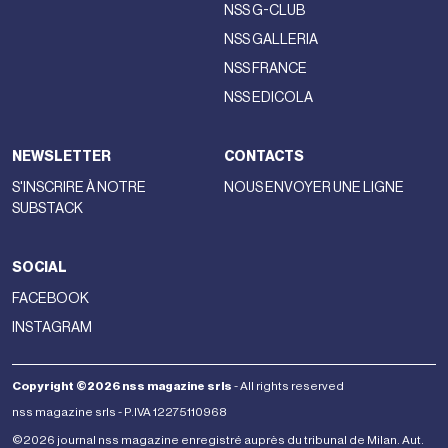
centraliser la gestion. Si la création de holdings est
parfaitement légale, leur utilisation à des fins d'optimisation
fiscale frontalière est surveillée de très près par
l'administration.
Au début des années 2010, Bernard Arnault avait logé une
partie de ses actifs dans la holding belge Pilinvest. La
manœuvre s'appuyait sur des dispositions fiscales belges
historiquement très avantageuses à l'époque :
l
'exonération des plus-values sur actions
et
le régime
des dividendes.
Contrairement à la France, la Belgique ne
taxait pas (ou très peu) les gains réalisés lors de la vente de
titres financiers. Les flux financiers remontant des filiales
vers la holding belge bénéficiaient d'abattements massifs,
permettant de faire circuler le cash à moindre coût fiscal.
Le fisc français conteste l'artificialité de ce montage. Pour
l'administration, même si les actifs transitent par une
coquille juridique à Bruxelles, le bénéficiaire effectif et le