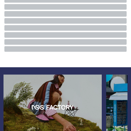
C’est un week-end d'indépendance américaine au goût amer
pour la première fortune de France. Pendant que
Bernard
Arnault
célébrait la fête nationale des États-Unis sous les
dorures de l’ambassade américaine à Paris, le fisc français
s'invitait discrètement au milieu de la liste des invités.
Par un arrêt daté du 2 juillet, la
Cour administrative d’appel de
Paris
a officiellement remis à la charge du couple Arnault, à
titre strictement personnel, une lourde rectification fiscale.
Le détail de la facture (22,46 millions d'euros) :
12,96
millions d'euros
au titre de « cotisations supplémentaires
d'impôt sur le revenu et de cotisations sociales » pour
l'année 2010.
9,5 millions d'euros
au titre de l'Impôt de
Solidarité sur la Fortune (ISF) pour la période allant de 2012 à
2015.
La réaction du clan ne s'est pas fait attendre : l'entourage de
la famille Arnault a fait savoir qu'un recours devant le Conseil
d'État était en cours de préparation pour contester cette