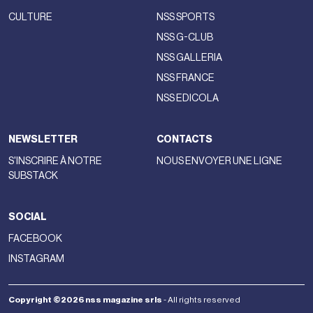
Frédéric Maus, directeur général de WSN, dans la
structuration de sa marque et la gestion d'une croissance
internationale durable.
Phileo
a quant à lui remporté le
Prix
des Accessoires,
également doté de 100 000 euros. La
marque bénéficiera en outre d'un an d'accompagnement
personnalisé assuré par Pelagia Kolotouros, directrice
artistique de Lacoste.
Sélectionnée le 20 mai par un comité d'experts de la mode
et de l'innovation à l'IFM de Paris,
ALPHALYR
a remporté le
ANDAM Fashion Innovation Award 2026.
La start-up
française a développé une plateforme d'analyse de
données basée sur l'intelligence artificielle, conçue pour la
supply chain, le retail et l'e-commerce, capable de
transformer les données en
décisions opérationnelles.
Pour la deuxième édition consécutive, le comité d'experts a
également décerné un
Prix Spécial
à
PILI,
une entreprise
qui produit des colorants et pigments biosourcés issus de
ressources renouvelables en remplacement des colorants