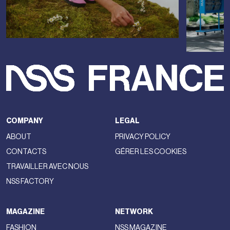
Mattiussi, qui les accompagnera tant sur le plan créatif que
stratégique afin de renforcer leurs marques respectives et
leur rayonnement international.
Mattiussi a décrit le travail d'
Adam-Leenaerdt
comme la
démonstration que la
passion
et une vision
authentiquement contemporaine
peuvent encore
façonner l'avenir de la mode. À une époque où l'intelligence
artificielle et le marketing occupent une place toujours plus
importante, rien ne remplacera jamais la
sensibilité,
l'émotion et la vision unique de ceux qui créent, a déclaré
Mattiussi.
Le
Prix Pierre Bergé,
doté de 100 000 euros, a été
décerné à
Anthony Calydon,
qui sera accompagné par