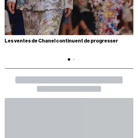
Les ventes de Chanel continuent de progresser
RETOUR
SHARE
Marie Adam-Leenaerdt est la lauréate
de l'ANDAM 2026
Pauline Dujancourt remporte le Prix Spécial et Anthony
Calydon le Prix Pierre Bergé