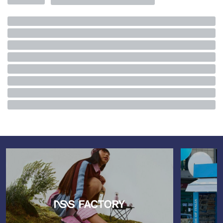
FRANCE
02 Juillet 2026
AUTEUR
nss staff
Le jury de
l'ANDAM
s'est réuni le mercredi 1er juillet à l'IFM de
Paris afin de désigner les lauréats des
Fashion Awards
2026.
Cette année, la sélection était présidée par
Alexandre Mattiussi,
qui avait remporté cette même
distinction il y a treize ans, au début de l'aventure
AMI Paris
,
et qui s'est aujourd'hui retrouvé de l'autre côté de la table
pour choisir ceux qui écriront les prochains chapitres de la
mode contemporaine.
Le
Grand Prix ANDAM
, doté de
300 000 euros
, a été
attribué à
Marie Adam-Leenaerdt ;
le
Prix Spécial,
d'une
valeur de 100 000 euros, a quant à lui été décerné à
Pauline
Dujancourt.
Au cours de l'année à venir, les deux créatrices
bénéficieront d'un programme de
mentorat
privilégié avec