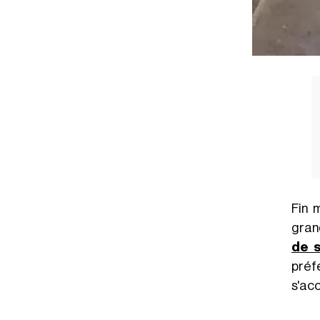
Fin m
grand
de s
préf
s'acc