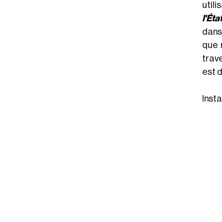
utili
l'Éta
dans 
que 
trav
est 
Insta