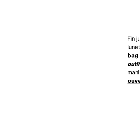
Fin j
lune
bag
outf
manif
ouv