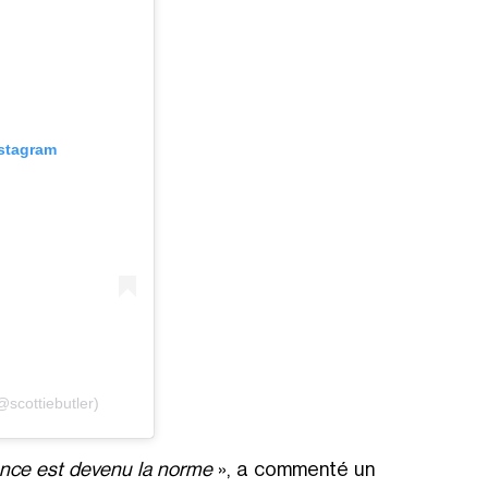
nstagram
@scottiebutler)
lance est devenu la norme
», a commenté un