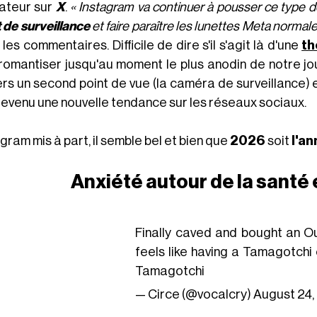
sateur sur
X
.
« Instagram va continuer à pousser ce type 
t de surveillance
et faire paraître les lunettes Meta normale
les commentaires. Difficile de dire s'il s'agit là d'une
th
romantiser jusqu'au moment le plus anodin de notre jou
ers un second point de vue (la caméra de surveillance) 
devenu une nouvelle tendance sur les réseaux sociaux.
gram mis à part, il semble bel et bien que
2026
soit
l'an
Anxiété autour de la santé 
Finally caved and bought an Ou
feels like having a Tamagotchi 
Tamagotchi
— Circe (@vocalcry)
August 24,