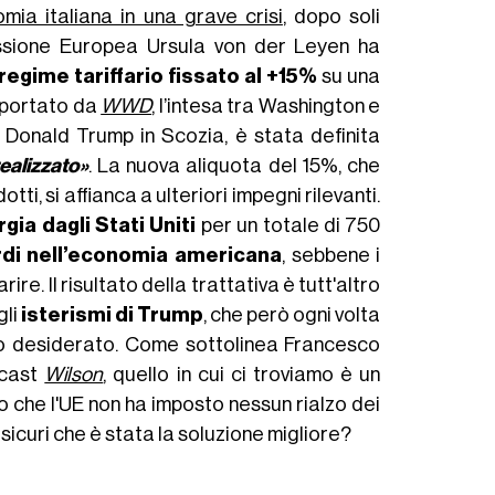
omia italiana in una grave crisi
, dopo soli
issione Europea Ursula von der Leyen ha
regime tariffario fissato al +15%
su una
iportato da
WWD
, l’intesa tra Washington e
Donald Trump in Scozia, è stata definita
ealizzato»
. La nuova aliquota del 15%, che
ti, si affianca a ulteriori impegni rilevanti.
gia dagli Stati Uniti
per un totale di 750
ardi nell’economia americana
, sebbene i
re. Il risultato della trattativa è tutt'altro
gli
isterismi di Trump
, che però ogni volta
ato desiderato. Come sottolinea Francesco
dcast
Wilson
, quello in cui ci troviamo è un
to che l'UE non ha imposto nessun rialzo dei
o sicuri che è stata la soluzione migliore?