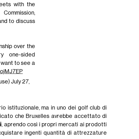
eets with the
 Commission,
land to discuss
nship over the
ry one-sided
s want to see a
FxojMJ7EP
use)
July 27,
io istituzionale, ma in uno dei golf club di
nicato che Bruxelles avrebbe accettato di
i
, aprendo così i propri mercati ai prodotti
cquistare ingenti quantità di attrezzature