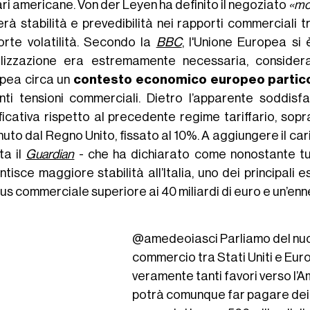
ari americane. Von der Leyen ha definito il negoziato
«mo
erà stabilità e prevedibilità nei rapporti commerciali 
orte volatilità. Secondo la
BBC
, l'Unione Europea si
ilizzazione era estremamente necessaria, consider
pea circa un
contesto economico europeo partic
nti tensioni commerciali. Dietro l’apparente soddis
ificativa rispetto al precedente regime tariffario, so
nuto dal Regno Unito, fissato al 10%. A aggiungere il ca
ta il
Guardian
- che ha dichiarato come nonostante tut
tisce maggiore stabilità all’Italia, uno dei principali e
lus commerciale superiore ai 40 miliardi di euro e un’en
@amedeoiasci
Parliamo del nu
commercio tra Stati Uniti e Eur
veramente tanti favori verso l’
potrà comunque far pagare dei 