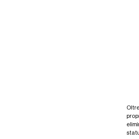
Oltre
prop
elim
stat