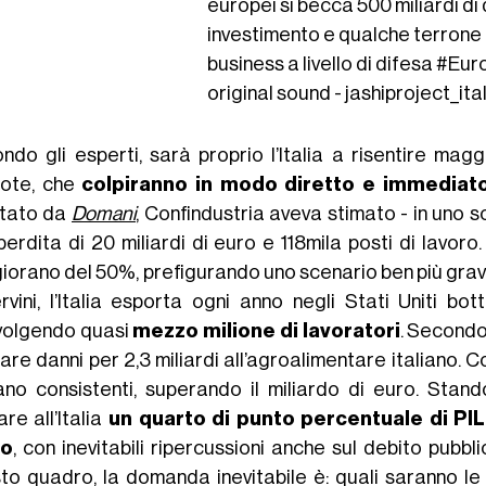
europei si becca 500 miliardi di d
investimento e qualche terrone d
business a livello di difesa
#Eur
original sound - jashiproject_ita
ndo gli esperti, sarà proprio l’Italia a risentire m
uote, che
colpiranno in modo diretto e immediato 
rtato da
Domani
, Confindustria aveva stimato - in uno s
erdita di 20 miliardi di euro e 118mila posti di lavoro
orano del 50%, prefigurando uno scenario ben più grave. T
rvini, l’Italia esporta ogni anno negli Stati Uniti bot
volgendo quasi
mezzo milione di lavoratori
. Secondo
re danni per 2,3 miliardi all’agroalimentare italiano. C
ano consistenti, superando il miliardo di euro. Stando
re all’Italia
un quarto di punto percentuale di PIL
o
, con inevitabili ripercussioni anche sul debito pubbli
to quadro, la domanda inevitabile è: quali saranno le