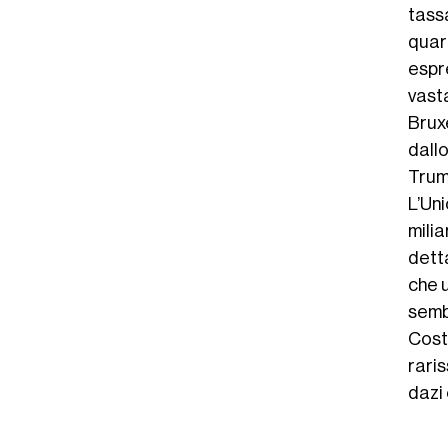
tass
quar
espr
vast
Brux
dall
Trump
L’Un
milia
detta
che u
semb
Cost
rari
dazi 