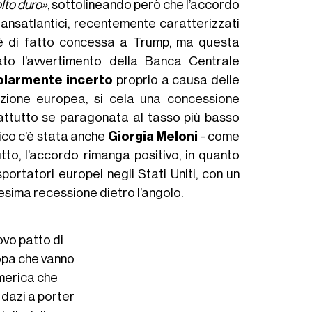
lto duro»
, sottolineando però che l’accordo
transatlantici, recentemente caratterizzati
 è di fatto concessa a Trump, ma questa
ato l’avvertimento della Banca Centrale
olarmente incerto
proprio a causa delle
fazione europea, si cela una concessione
prattutto se paragonata al tasso più basso
rico c’è stata anche
Giorgia Meloni
- come
to, l’accordo rimanga positivo, in quanto
sportatori europei negli Stati Uniti, con un
nesima recessione dietro l’angolo.
ovo patto di
opa che vanno
America che
dazi a porter