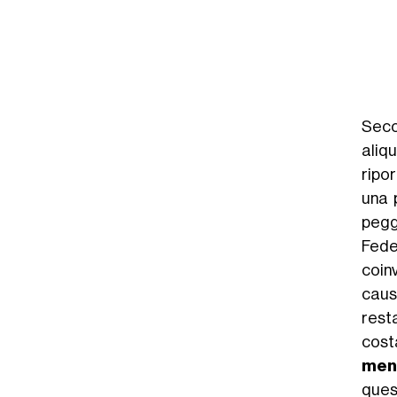
Seco
aliq
ripo
una p
peggi
Fede
coin
causa
rest
costa
men
ques