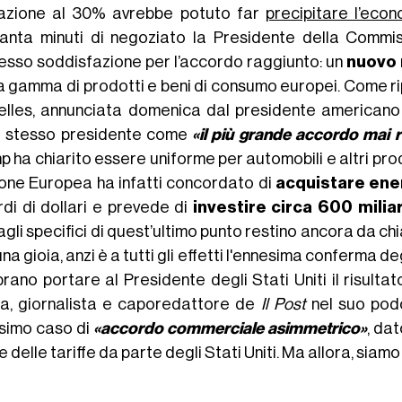
azione al 30% avrebbe potuto far
precipitare l’econ
anta minuti di negoziato la Presidente della Comm
esso soddisfazione per l’accordo raggiunto: un
nuovo 
a gamma di prodotti e beni di consumo europei. Come r
elles, annunciata domenica dal presidente americano 
o stesso presidente come
«il più grande accordo mai r
 ha chiarito essere uniforme per automobili e altri prodot
ione Europea ha infatti concordato di
acquistare ener
rdi di dollari e prevede di
investire circa 600 mili
gli specifici di quest’ultimo punto restino ancora da chiari
na gioia, anzi è a tutti gli effetti l'ennesima conferma de
rano portare al Presidente degli Stati Uniti il risult
a, giornalista e caporedattore de
Il Post
nel suo po
ssimo caso di
«accordo commerciale asimmetrico»
, da
e delle tariffe da parte degli Stati Uniti. Ma allora, siam