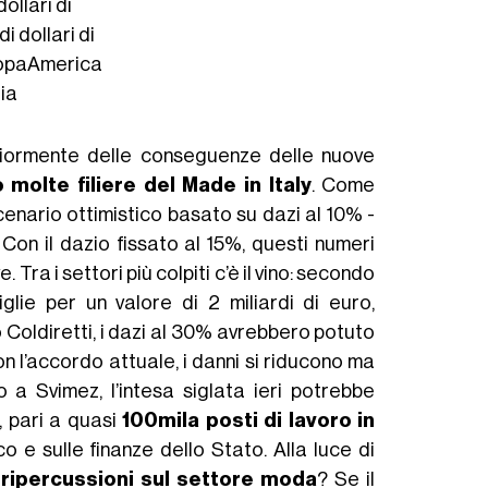
ollari di
i dollari di
opaAmerica
lia
aggiormente delle conseguenze delle nuove
molte filiere del Made in Italy
. Come
cenario ottimistico basato su dazi al 10% -
. Con il dazio fissato al 15%, questi numeri
ra i settori più colpiti c’è il vino: secondo
tiglie per un valore di 2 miliardi di euro,
 Coldiretti, i dazi al 30% avrebbero potuto
on l’accordo attuale, i danni si riducono ma
 a Svimez, l’intesa siglata ieri potrebbe
, pari a quasi
100mila posti di lavoro in
co e sulle finanze dello Stato. Alla luce di
ripercussioni sul settore moda
? Se il