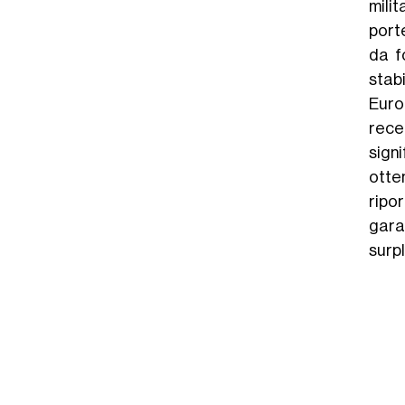
milit
port
da f
stab
Euro
rece
sign
otte
ripor
garan
surp