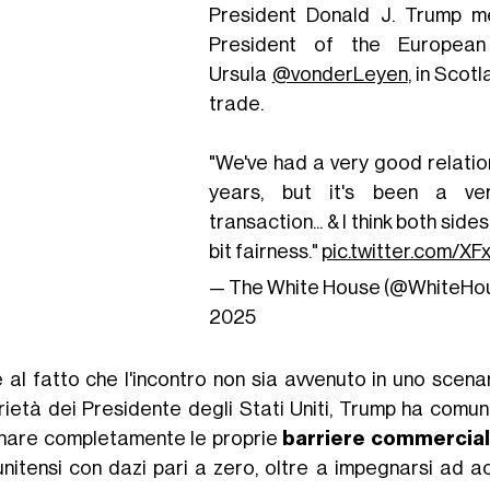
President Donald J. Trump m
President of the European
Ursula
@vonderLeyen
, in Scot
trade.
"We've had a very good relatio
years, but it's been a ve
transaction... & I think both side
bit fairness."
pic.twitter.com/X
— The White House (@WhiteHo
2025
 al fatto che l'incontro non sia avvenuto in uno scenar
rietà dei Presidente degli Stati Uniti, Trump ha comu
inare completamente le proprie
barriere commercial
unitensi con dazi pari a zero, oltre a impegnarsi ad a