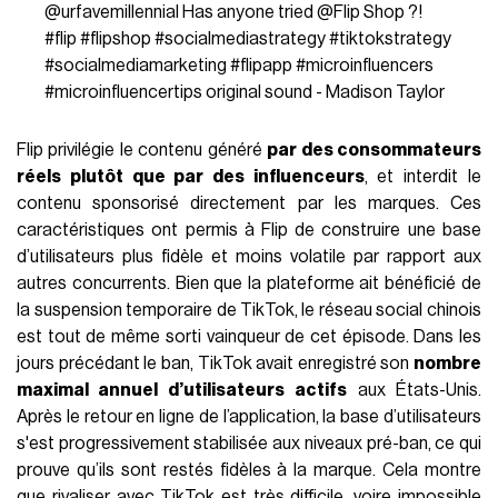
@urfavemillennial
Has anyone tried @Flip Shop ?!
#flip
#flipshop
#socialmediastrategy
#tiktokstrategy
#socialmediamarketing
#flipapp
#microinfluencers
#microinfluencertips
original sound - Madison Taylor
Flip privilégie le contenu généré
par des consommateurs
réels plutôt que par des influenceurs
, et interdit le
contenu sponsorisé directement par les marques. Ces
caractéristiques ont permis à Flip de construire une base
d’utilisateurs plus fidèle et moins volatile par rapport aux
autres concurrents. Bien que la plateforme ait bénéficié de
la suspension temporaire de TikTok, le réseau social chinois
est tout de même sorti vainqueur de cet épisode. Dans les
jours précédant le ban, TikTok avait enregistré son
nombre
maximal annuel d’utilisateurs
actifs
aux États-Unis.
Après le retour en ligne de l’application, la base d’utilisateurs
s'est progressivement stabilisée aux niveaux pré-ban, ce qui
prouve qu’ils sont restés fidèles à la marque. Cela montre
que rivaliser avec TikTok est très difficile, voire impossible