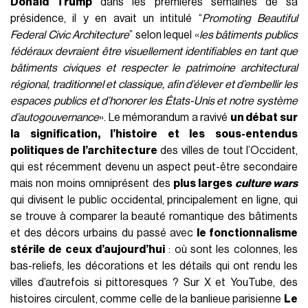
Donald Trump
dans les premières semaines de sa
présidence, il y en avait un intitulé “
Promoting Beautiful
Federal Civic Architecture
” selon lequel «
les bâtiments publics
fédéraux devraient être visuellement identifiables en tant que
bâtiments civiques et respecter le patrimoine architectural
régional, traditionnel et classique, afin d’élever et d’embellir les
espaces publics et d’honorer les États-Unis et notre système
d’autogouvernance
». Le mémorandum a ravivé
un débat sur
la signification, l’histoire et les sous-entendus
politiques de l’architecture
des villes de tout l’Occident,
qui est récemment devenu un aspect peut-être secondaire
mais non moins omniprésent des
plus larges
culture wars
qui divisent le public occidental, principalement en ligne, qui
se trouve à comparer la beauté romantique des bâtiments
et des décors urbains du passé avec
le fonctionnalisme
stérile de ceux d’aujourd’hui
: où sont les colonnes, les
bas-reliefs, les décorations et les détails qui ont rendu les
villes d’autrefois si pittoresques ? Sur X et YouTube, des
histoires circulent, comme celle de la banlieue parisienne
Le