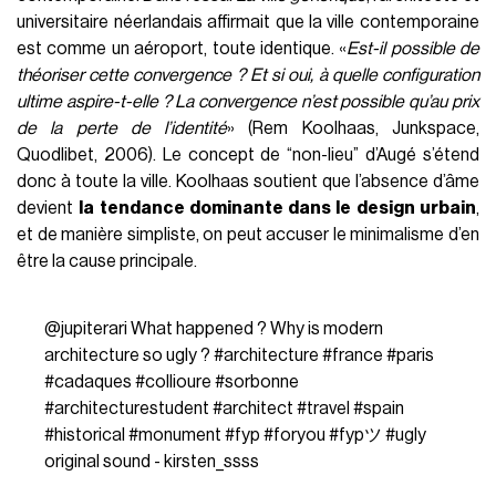
universitaire néerlandais affirmait que la ville contemporaine
est comme un aéroport, toute identique. «
Est-il possible de
théoriser cette convergence ? Et si oui, à quelle configuration
ultime aspire-t-elle ? La convergence n’est possible qu’au prix
de la perte de l’identité
» (Rem Koolhaas, Junkspace,
Quodlibet, 2006). Le concept de “non-lieu” d’Augé s’étend
donc à toute la ville. Koolhaas soutient que l’absence d’âme
devient
la tendance dominante dans le design urbain
,
et de manière simpliste, on peut accuser le minimalisme d’en
être la cause principale.
@jupiterari
What happened ? Why is modern
architecture so ugly ?
#architecture
#france
#paris
#cadaques
#collioure
#sorbonne
#architecturestudent
#architect
#travel
#spain
#historical
#monument
#fyp
#foryou
#fypツ
#ugly
original sound - kirsten_ssss