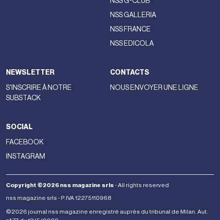
NSS G-CLUB
NSS GALLERIA
NSS FRANCE
NSS EDICOLA
NEWSLETTER
CONTACTS
S'INSCRIRE À NOTRE
NOUS ENVOYER UNE LIGNE
SUBSTACK
SOCIAL
FACEBOOK
INSTAGRAM
Copyright ©2026 nss magazine srls
- All rights reserved
nss magazine srls - P.IVA 12275110968
©2026 journal nss magazine enregistré auprès du tribunal de Milan. Aut.