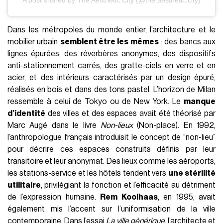
Dans les métropoles du monde entier, l’architecture et le
mobilier urbain
semblent être les mêmes
: des bancs aux
lignes épurées, des réverbères anonymes, des dispositifs
anti-stationnement carrés, des gratte-ciels en verre et en
acier, et des intérieurs caractérisés par un design épuré,
réalisés en bois et dans des tons pastel. L’horizon de Milan
ressemble à celui de Tokyo ou de New York. Le
manque
d’identité
des villes et des espaces avait été théorisé par
Marc Augé dans le livre
Non-lieux
(Non-place). En 1992,
l’anthropologue français introduisit le concept de “non-lieu”
pour décrire ces espaces construits définis par leur
transitoire et leur anonymat. Des lieux comme les aéroports,
les stations-service et les hôtels tendent vers
une stérilité
utilitaire
, privilégiant la fonction et l’efficacité au détriment
de l’expression humaine.
Rem Koolhaas
, en 1995, avait
également mis l’accent sur l’uniformisation de la ville
contemporaine. Dans l’essai
La ville générique
, l’architecte et