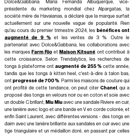
Dolce&Gabbana. Maria Fernanda Albuquerque, vice-
présidente du marketing mondial chez Alpargatas, la
société mère de Havaianas, a déclaré que la marque surfait
actuellement sur une nouvelle vague de popularité. Rien
qu'au cours du premier trimestre 2024, les
bénéfices ont
augmenté de 9 %
et les ventes de 3 %. Outre le
partenariat avec Dolce&Gabbana, les collaborations avec
les marques
Farm Rio
et
Maison Kitsuné
ont contribué à
cette croissance. Selon Trendalytics, les recherches de
tongs à plateforme ont
augmenté de 255 %
cette année,
tandis que les tongs à kitten heel, c'est-à-dire à talon bas,
ont
progressé de 700 %
. Parmi les maisons de couture qui
ont profité de cette tendance, on peut citer
Chanel
, qui a
proposé des tongs en velours noir ou en coton et soie avec
un double C brillant,
Miu Miu
avec une sandale Riviere en cuir,
une lanière avec logo et une bande en V en corde colorée, et
enfin Saint Laurent, avec différentes versions - des tongs en
daim avec une lanière brillante aux sandales en cuir avec une
tige triangulaire et un médaillon doré, en passant par celles