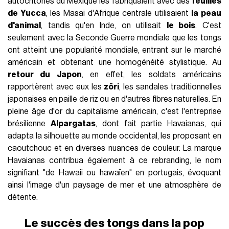
autochtones du Mexique les fabriquaient avec des
feuilles
de Yucca
, les Masai d'Afrique centrale utilisaient
la peau
d'animal
, tandis qu'en Inde, on utilisait
le bois
. C'est
seulement avec la Seconde Guerre mondiale que les tongs
ont atteint une popularité mondiale, entrant sur le marché
américain et obtenant une homogénéité stylistique. Au
retour du Japon
, en effet, les soldats américains
rapportèrent avec eux les
zōri
, les sandales traditionnelles
japonaises en paille de riz ou en d'autres fibres naturelles. En
pleine âge d'or du capitalisme américain, c'est l'entreprise
brésilienne
Alpargatas
, dont fait partie Havaianas, qui
adapta la silhouette au monde occidental, les proposant en
caoutchouc et en diverses nuances de couleur. La marque
Havaianas contribua également à ce rebranding, le nom
signifiant "de Hawaii ou hawaïen" en portugais, évoquant
ainsi l'image d'un paysage de mer et une atmosphère de
détente.
Le succès des tongs dans la pop