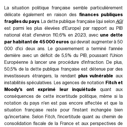
gauche Nouveau Front Populaire avec 28-29% et de la
coalition présidentielle Ensemble pour la République avec
20%. Or, même si les Français n'élisent pas un nouveau
président, ils choisissent
la composition de l'Assemblée
Nationale
, l'équivalent de la Chambre des députés en Italie,
pour ainsi dire, modifiant la majorité parlementaire du
gouvernement - Macron restera donc en fonction et a
déclaré vouloir terminer son mandat, mais le gouvernement
du pays pourrait devenir très difficile à gérer. Et cette
nouvelle série d'élections pourrait également avoir des
répercussions sur
le marché du luxe
, qui se trouve
actuellement au coeur d'
un moment historique de faiblesse
générale
.
A surprise decision by President Emmanuel Macron
of France to hold a snap election appears to have
backfired badly, giving the National Rally a decisive
victory.
https://t.co/CUYXUiDKzg
pic.twitter.com/5DbZYpiRo9