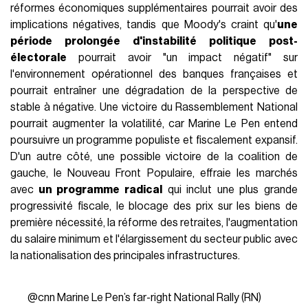
— The New York Times (@nytimes)
July 1, 2024
La situation politique française semble particulièrement
délicate également en raison des
finances publiques
fragiles du pays
. La dette publique française (qui selon
AGI
est parmi les plus élevées d'Europe) par rapport au PIB
national était d'environ 110,6% en 2023, avec
une dette
par habitant de 45 000 euros
qui devrait augmenter à 50
000 d'ici deux ans. Le gouvernement a terminé l'année
dernière avec un déficit de 5,5% du PIB, poussant l'Union
Européenne à lancer une procédure d'infraction. De plus,
50,5% de la dette publique française est détenue par des
investisseurs étrangers, la rendant
plus vulnérable
aux
instabilités spéculatives. Les agences de notation
Fitch et
Moody's ont exprimé leur inquiétude
quant aux
conséquences de cette incertitude politique, même si la
notation du pays n'en est pas encore affectée et que la
situation française reste pour l'instant inchangée bien