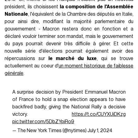
AUTEUR
Lorenzo Salamone
Les récentes
élections anticipées en France
,
convoquées par le président Emmanuel Macron, créent une
incertitude considérable sur les marchés financiers. Si les
élections européennes avaient déjà mis en évidence un
paysage politique instable en raison de la
montée de
l'extrême droite souverainiste
, les bourses doivent
maintenant composer avec les résultats des élections
législatives anticipées en France, au cours desquelles le
Rassemblement National (RN) de
Marine Le Pen
a obtenu
plus de 30% des voix aux élections européennes. Environ 50
millions de Français sont appelés aux urnes pour renouveler
l'Assemblée nationale, le premier tour ayant eu lieu le 30 juin
et le second tour dimanche prochain. Actuellement, les
sondages indiquent que le parti de Le Pen et ses alliés,
dirigés par Eric Ciotti, sont
en tête avec environ 36% des
intentions de vote pour le premier tour
, suivis du bloc de