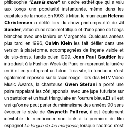
philosophie
"Less is more"
, un cadre esthétique qui a valu
aux tongs une popularité instantanée, même dans les
capitales de la mode. En 1993, à Milan, le mannequin
Helena
Christensen
a défilé lors du show printemps-été de
Jil
Sander
, vêtue d'une robe métallique et d'une paire de tongs
blanches avec une lanière en V argentée. Quelques années
plus tard, en 1996,
Calvin Klein
les fait défiler dans une
version à plateforme, accompagnées de lingerie visible et
de slip-dress, tandis qu'en 1999,
Jean Paul Gaultier
les
introduisit à la Fashion Week de Paris en reprenant la lanière
en V et en y intégrant un talon. Très vite, la tendance s'est
également imposée sur le tapis rouge : lors des MTV Video
Music Awards, la chanteuse
Gwen Stefani
a porté une
paire rappelant les zōri japonais, avec une jupe futuriste sur
un pantalon et un haut triangulaire en fourrure bleue.Et s'il est
vrai qu'on ne peut parler du minimalisme des années 90 sans
évoquer le style de
Gwyneth Paltrow
, il est également
inévitable de mentionner son look à la première du film
espagnol
La lengua de las mariposas
, lorsque l'actrice s'est