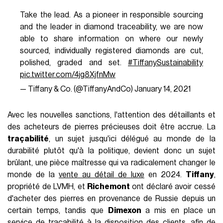
Take the lead. As a pioneer in responsible sourcing
and the leader in diamond traceability, we are now
able to share information on where our newly
sourced, individually registered diamonds are cut,
polished, graded and set.
#TiffanySustainability
pic.twitter.com/4jg8XjfnMw
— Tiffany & Co. (@TiffanyAndCo)
January 14, 2021
Avec les nouvelles sanctions, l'attention des détaillants et
des acheteurs de pierres précieuses doit être accrue. La
traçabilité
, un sujet jusqu'ici délégué au monde de la
durabilité plutôt qu'à la politique, devient donc un sujet
brûlant, une pièce maîtresse qui va radicalement changer le
monde de la
vente au détail de luxe
en 2024.
Tiffany
,
propriété de LVMH, et
Richemont
ont déclaré avoir cessé
d'acheter des pierres en provenance de Russie depuis un
certain temps, tandis que
Dimexon
a mis en place un
service de traçabilité à la disposition des clients, afin de