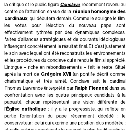
la critique et le public figure
Conclave
, récemment revenu au
centre de l’attention en vue de la
réunion homonyme des
cardinaux
, qui débutera demain. Comme le souligne le film,
les votes pour l’élection du nouveau pape sont
effectivement rythmés par des dynamiques complexes,
faites d’alliances stratégiques et de courants idéologiques
influençant concrètement le résultat final. Et c’est justement
le soin avec lequel ont été reconstruits les environnements
et les procédures du conclave qui a rendu le film si apprécié.
L’intrigue – riche en rebondissements – fait le reste. Situé
après la mort de
Grégoire XVII
(un pontife décrit comme
charismatique et très aimé), Conclave suit le cardinal
Thomas Lawrence (interprété par
Ralph Fiennes
) dans sa
confrontation avec les quatre principaux candidats à la
papauté, chacun représentant une vision différente de
l’
Église catholique
: il y a le progressiste, qui reflète en
partie l’orientation du pape récemment décédé ; le
conservateur ; celui qui exprime une position plus modérée ;
et enfin celui qui représente le courant le plus traditionaliste.