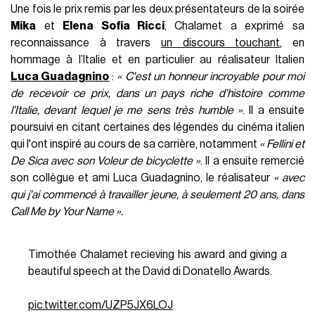
Une fois le prix remis par les deux présentateurs de la soirée
Mika
et
Elena Sofia Ricci
, Chalamet a exprimé sa
reconnaissance à travers
un discours touchant
, en
hommage à l’Italie et en particulier au réalisateur Italien
Luca Guadagnino
:
« C'est un honneur incroyable pour moi
de recevoir ce prix, dans un pays riche d'histoire comme
l'Italie, devant lequel je me sens très humble »
. Il a ensuite
poursuivi en citant certaines des légendes du cinéma italien
qui l'ont inspiré au cours de sa carrière, notamment
« Fellini et
De Sica avec son Voleur de bicyclette »
. Il a ensuite remercié
son collègue et ami Luca Guadagnino, le réalisateur
« avec
qui j'ai commencé à travailler jeune, à seulement 20 ans, dans
Call Me by Your Name ».
Timothée Chalamet recieving his award and giving a
beautiful speech at the David di Donatello Awards.
pic.twitter.com/UZP5JX6LOJ