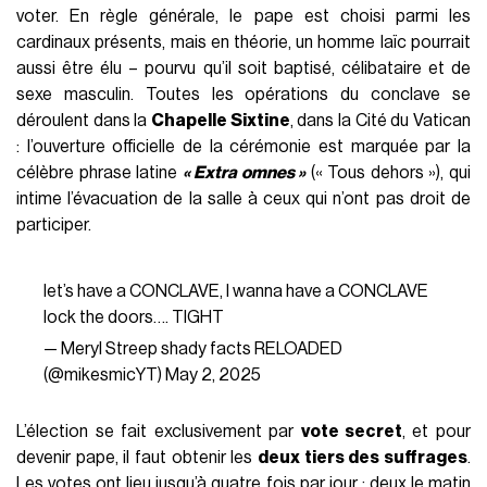
voter. En règle générale, le pape est choisi parmi les
cardinaux présents, mais en théorie, un homme laïc pourrait
aussi être élu – pourvu qu’il soit baptisé, célibataire et de
sexe masculin. Toutes les opérations du conclave se
déroulent dans la
Chapelle Sixtine
, dans la Cité du Vatican
: l’ouverture officielle de la cérémonie est marquée par la
célèbre phrase latine
« Extra omnes »
(« Tous dehors »), qui
intime l’évacuation de la salle à ceux qui n’ont pas droit de
participer.
let’s have a CONCLAVE, I wanna have a CONCLAVE
lock the doors…. TIGHT
— Meryl Streep shady facts RELOADED
(@mikesmicYT)
May 2, 2025
L’élection se fait exclusivement par
vote secret
, et pour
devenir pape, il faut obtenir les
deux tiers des suffrages
.
Les votes ont lieu jusqu’à quatre fois par jour : deux le matin