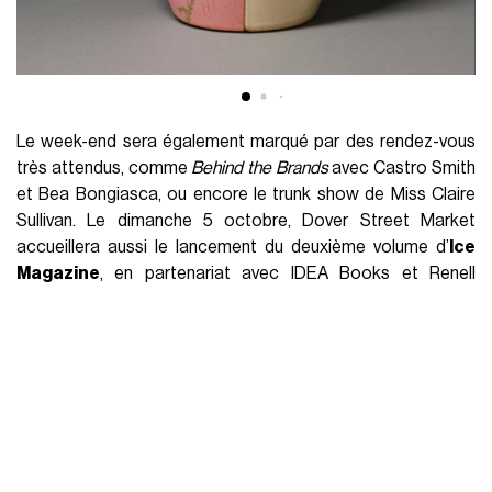
Le week-end sera également marqué par des rendez-vous
très attendus, comme
Behind the Brands
avec Castro Smith
et Bea Bongiasca, ou encore le trunk show de Miss Claire
Sullivan. Le dimanche 5 octobre, Dover Street Market
accueillera aussi le lancement du deuxième volume d’
Ice
Magazine
, en partenariat avec IDEA Books et Renell
Medrano. La semaine se clôturera le 7 octobre par une
conversation intergénérationnelle autour du projet
Air
Afrique x Nike: Première Classe
, qui mettra en lumière
l’impact de la mode comme espace de dialogue culturel.
Avec ce calendrier dense et éclectique, Dover Street Market
Paris confirme une fois de plus sa position de plateforme
créative unique, capable de rassembler designers établis,
jeunes talents et acteurs culturels autour d’une même