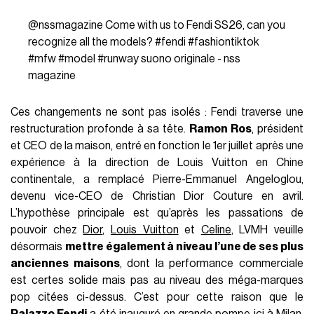
@nssmagazine
Come with us to Fendi SS26, can you
recognize all the models?
#fendi
#fashiontiktok
#mfw
#model
#runway
suono originale - nss
magazine
Ces changements ne sont pas isolés : Fendi traverse une
restructuration profonde à sa tête.
Ramon Ros
, président
et CEO de la maison, entré en fonction le 1er juillet après une
expérience à la direction de Louis Vuitton en Chine
continentale, a remplacé Pierre-Emmanuel Angeloglou,
devenu vice-CEO de Christian Dior Couture en avril.
L’hypothèse principale est qu’après les passations de
pouvoir chez
Dior
,
Louis Vuitton
et
Celine
, LVMH veuille
désormais
mettre également à niveau l’une de ses plus
anciennes maisons
, dont la performance commerciale
est certes solide mais pas au niveau des méga-marques
pop citées ci-dessus. C’est pour cette raison que le
Palazzo Fendi
a été inauguré en grande pompe ici à Milan,