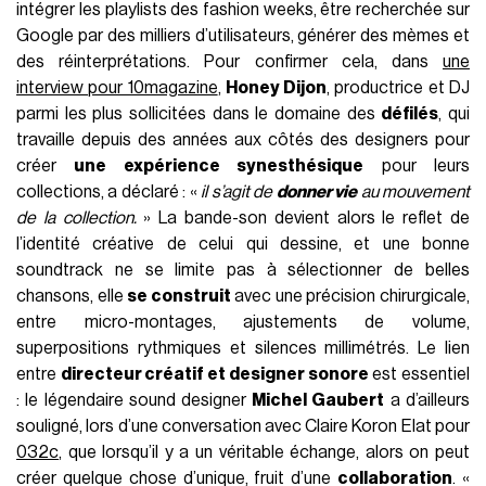
intégrer les playlists des fashion weeks, être recherchée sur
Google par des milliers d’utilisateurs, générer des mèmes et
des réinterprétations. Pour confirmer cela, dans
une
interview pour 10magazine
,
Honey Dijon
, productrice et DJ
parmi les plus sollicitées dans le domaine des
défilés
, qui
travaille depuis des années aux côtés des designers pour
créer
une expérience synesthésique
pour leurs
collections, a déclaré : «
il s’agit de
donner vie
au mouvement
de la collection.
» La bande-son devient alors le reflet de
l’identité créative de celui qui dessine, et une bonne
soundtrack ne se limite pas à sélectionner de belles
chansons, elle
se construit
avec une précision chirurgicale,
entre micro-montages, ajustements de volume,
superpositions rythmiques et silences millimétrés. Le lien
entre
directeur créatif et designer sonore
est essentiel
: le légendaire sound designer
Michel Gaubert
a d’ailleurs
souligné, lors d’une conversation avec Claire Koron Elat pour
032c
, que lorsqu’il y a un véritable échange, alors on peut
créer quelque chose d’unique, fruit d’une
collaboration
. «