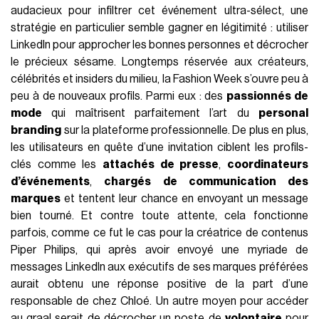
audacieux pour infiltrer cet événement ultra-sélect, une
stratégie en particulier semble gagner en légitimité : utiliser
LinkedIn pour approcher les bonnes personnes et décrocher
le précieux sésame. Longtemps réservée aux créateurs,
célébrités et insiders du milieu, la Fashion Week s’ouvre peu à
peu à de nouveaux profils. Parmi eux : des
passionnés de
mode
qui maîtrisent parfaitement l’art du
personal
branding
sur la plateforme professionnelle. De plus en plus,
les utilisateurs en quête d’une invitation ciblent les profils-
clés comme les
attachés de presse
,
coordinateurs
d’événements
,
chargés de communication des
marques
et tentent leur chance en envoyant un message
bien tourné. Et contre toute attente, cela fonctionne
parfois, comme ce fut le cas pour la créatrice de contenus
Piper Philips, qui après avoir envoyé une myriade de
messages LinkedIn aux exécutifs de ses marques préférées
aurait obtenu une réponse positive de la part d’une
responsable de chez Chloé. Un autre moyen pour accéder
au graal serait de décrocher un poste de
volontaire
pour