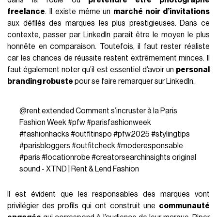
dans la foule ou
prétendre être photographe
freelance
. Il existe même un
marché noir d’invitations
aux défilés des marques les plus prestigieuses. Dans ce
contexte, passer par LinkedIn paraît être le moyen le plus
honnête en comparaison. Toutefois, il faut rester réaliste
car les chances de réussite restent extrêmement minces. Il
faut également noter qu’il est essentiel d’avoir un
personal
branding robuste
pour se faire remarquer sur LinkedIn.
@rent.extended
Comment s’incruster à la Paris
Fashion Week
#pfw
#parisfashionweek
#fashionhacks
#outfitinspo
#pfw2025
#stylingtips
#parisbloggers
#outfitcheck
#moderesponsable
#paris
#locationrobe
#creatorsearchinsights
original
sound - XTND | Rent & Lend Fashion
Il est évident que les responsables des marques vont
privilégier des profils qui ont construit une
communauté