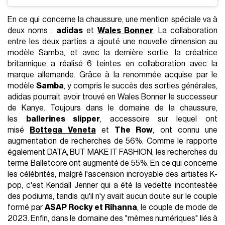
En ce qui concerne la chaussure, une mention spéciale va à
deux noms :
adidas
et
Wales Bonner
. La collaboration
entre les deux parties a ajouté une nouvelle dimension au
modèle Samba, et avec la dernière sortie, la créatrice
britannique a réalisé 6 teintes en collaboration avec la
marque allemande. Grâce à la renommée acquise par le
modèle
Samba
, y compris le succès des sorties générales,
adidas pourrait avoir trouvé en Wales Bonner le successeur
de Kanye. Toujours dans le domaine de la chaussure,
les
ballerines slipper
, accessoire sur lequel ont
misé
Bottega Veneta
et
The Row
, ont connu une
augmentation de recherches de 56%. Comme le rapporte
également DATA, BUT MAKE IT FASHION, les recherches du
terme Balletcore ont augmenté de 55%. En ce qui concerne
les célébrités, malgré l'ascension incroyable des artistes K-
pop, c'est Kendall Jenner qui a été la vedette incontestée
des podiums, tandis qu'il n'y avait aucun doute sur le couple
formé par
A$AP Rocky et Rihanna
, le couple de mode de
2023. Enfin, dans le domaine des "mèmes numériques" liés à