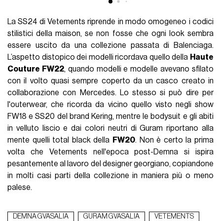
La SS24 di Vetements riprende in modo omogeneo i codici
stilistici della maison, se non fosse che ogni look sembra
essere uscito da una collezione passata di Balenciaga.
L’aspetto distopico dei modelli ricordava quello della
Haute
Couture FW22
, quando modelli e modelle avevano sfilato
con il volto quasi sempre coperto da un casco creato in
collaborazione con Mercedes. Lo stesso si può dire per
l'outerwear, che ricorda da vicino quello visto negli show
FW18 e SS20 del brand Kering, mentre le bodysuit e gli abiti
in velluto liscio e dai colori neutri di Guram riportano alla
mente quelli total black della
FW20
. Non è certo la prima
volta che Vetements nell'epoca post-Demna si ispira
pesantemente al lavoro del designer georgiano, copiandone
in molti casi parti della collezione in maniera più o meno
palese.
DEMNA GVASALIA
GURAM GVASALIA
VETEMENTS