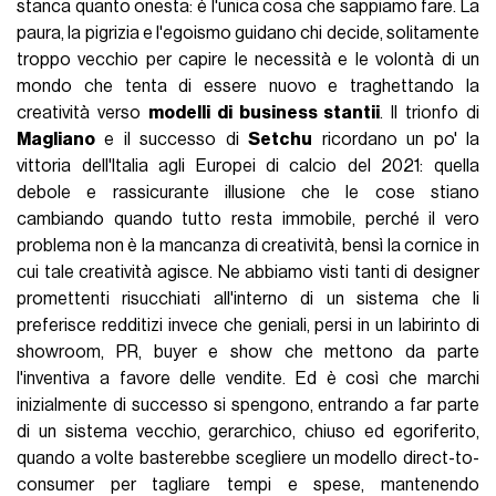
stanca quanto onesta: è l'unica cosa che sappiamo fare. La
paura, la pigrizia e l'egoismo guidano chi decide, solitamente
troppo vecchio per capire le necessità e le volontà di un
mondo che tenta di essere nuovo e traghettando la
creatività verso
modelli di business stantii
. Il trionfo di
Magliano
e il successo di
Setchu
ricordano un po' la
vittoria dell'Italia agli Europei di calcio del 2021: quella
debole e rassicurante illusione che le cose stiano
cambiando quando tutto resta immobile, perché il vero
problema non è la mancanza di creatività, bensì la cornice in
cui tale creatività agisce. Ne abbiamo visti tanti di designer
promettenti risucchiati all'interno di un sistema che li
preferisce redditizi invece che geniali, persi in un labirinto di
showroom, PR, buyer e show che mettono da parte
l'inventiva a favore delle vendite. Ed è così che marchi
inizialmente di successo si spengono, entrando a far parte
di un sistema vecchio, gerarchico, chiuso ed egoriferito,
quando a volte basterebbe scegliere un modello direct-to-
consumer per tagliare tempi e spese, mantenendo