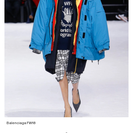
Balenciaga FW18
B