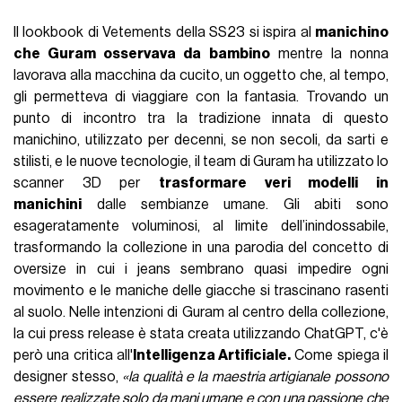
Il lookbook di Vetements della SS23 si ispira al
manichino
che Guram osservava da bambino
mentre la nonna
lavorava alla macchina da cucito, un oggetto che, al tempo,
gli permetteva di viaggiare con la fantasia. Trovando un
punto di incontro tra la tradizione innata di questo
manichino, utilizzato per decenni, se non secoli, da sarti e
stilisti, e le nuove tecnologie, il team di Guram ha utilizzato lo
scanner 3D per
trasformare veri modelli in
manichini
dalle sembianze umane. Gli abiti sono
esageratamente voluminosi, al limite dell’inindossabile,
trasformando la collezione in una parodia del concetto di
oversize in cui i jeans sembrano quasi impedire ogni
movimento e le maniche delle giacche si trascinano rasenti
al suolo. Nelle intenzioni di Guram al centro della collezione,
la cui press release è stata creata utilizzando ChatGPT, c'è
però una critica all'
Intelligenza Artificiale.
Come spiega il
designer stesso,
«la qualità e la maestria artigianale possono
essere realizzate solo da mani umane e con una passione che