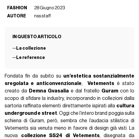
FASHION
28 Giugno 2023
AUTORE
nss staff
IN QUESTO ARTICOLO
La collezione
Le reference
Fondata fin da subito su
un’estetica sostanzialmente
sregolata e anticonvenzionale
,
Vetements
è stato
creato da
Demna Gvasalia
e dal fratello
Guram
con lo
scopo di sfidare la industry, incorporando in collezioni dalla
sartoria raffinata elementi direttamente ispirati alla
cultura
underground e street
. Oggi che l’intero brand poggia sulla
schiena di Guram, però, sembra che l’audacia stilistica di
Vetements sia venuta meno in favore di design già visti. La
nuova
collezione SS24 di Vetements
, disegnata da