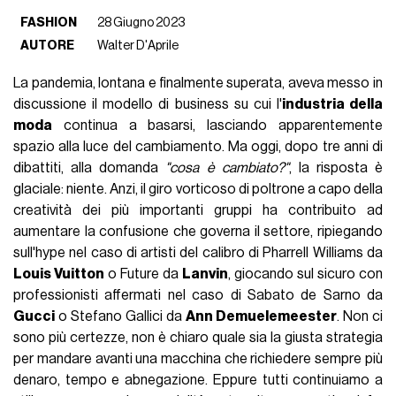
FASHION
28 Giugno 2023
AUTORE
Walter D'Aprile
La pandemia, lontana e finalmente superata, aveva messo in
discussione il modello di business su cui l'
industria della
moda
continua a basarsi, lasciando apparentemente
spazio alla luce del cambiamento. Ma oggi, dopo tre anni di
dibattiti, alla domanda
"cosa è cambiato?"
, la risposta è
glaciale: niente. Anzi, il giro vorticoso di poltrone a capo della
creatività dei più importanti gruppi ha contribuito ad
aumentare la confusione che governa il settore, ripiegando
sull'hype nel caso di artisti del calibro di Pharrell Williams da
Louis Vuitton
o Future da
Lanvin
, giocando sul sicuro con
professionisti affermati nel caso di Sabato de Sarno da
Gucci
o Stefano Gallici da
Ann Demuelemeester
. Non ci
sono più certezze, non è chiaro quale sia la giusta strategia
per mandare avanti una macchina che richiedere sempre più
denaro, tempo e abnegazione. Eppure tutti continuiamo a