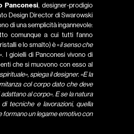
o Panconesi
, designer-prodigio
ntato Design Director di Swarowski
ono di una semplicità ingannevole:
cetto comunque a cui tutti fanno
istalli e lo smalto) è «
il senso che
». I gioielli di Panconesi vivono di
ementi che si muovono con esso al
spirituale», spiega il designer. «E la
comitanza col corpo dato che deve
 adattano al corpo». E se la natura
di tecniche e lavorazioni, quella
 che formano un legame emotivo con