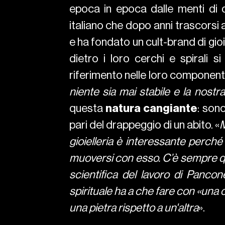
epoca in epoca dalle menti di 
italiano che dopo anni trascorsi 
e ha fondato un cult-brand di gio
dietro i loro cerchi e spirali 
riferimento nelle loro componenti es
niente sia mai stabile e la nost
questa
natura cangiante
: son
pari del drappeggio di un abito. «
M
gioielleria è interessante perch
muoversi con esso. C’è sempre qual
scientifica del lavoro di Pancon
spirituale ha a che fare con «una
una pietra rispetto a un'altra
».