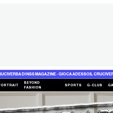
 DI NSS MAGAZINE - GIOCA ADESSO
IL CRUCIVERBA DI NS
BEYOND
PORTRAIT
SPORTS
G-CLUB
GA
FASHION