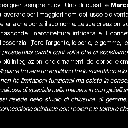
designer sempre nuovi. Uno di questi è
Marc
a lavorare per i maggiori nomi del lusso è dive
ielleria che porta il suo nome. Le sue creazioni s
si nasconde un’architettura intricata e il con
senziali (l’oro, l’argento, le perle, le gemme, i cr
ra prospettiva cambi ogni volta che ci spostiamo
o più integrazioni che ornamenti del corpo, el
i piace trovare un equilibrio tra lo scientifico e lo 
é non ha limitazioni funzionali ma esiste in con
cosa di speciale nella maniera in cui i gioielli si
esi risiede nello studio di chiusure, di gemme, 
 connessione spirituale con i colori e le texture