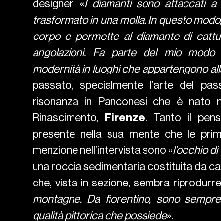
designer. «
I diamanti sono attaccati a u
trasformato in una molla. In questo modo, i
corpo e permette al diamante di cattu
angolazioni. Fa parte del mio modo d
modernità in luoghi che appartengono alla
passato, specialmente l’arte del pa
risonanza in Panconesi che è nato nel
Rinascimento,
Firenze
. Tanto il pens
presente nella sua mente che le prim
menzione nell’intervista sono «
l’occhio di
Suit VIVI
una roccia sedimentaria costituita da ca
che, vista in sezione, sembra riprodurre i
montagne. Da fiorentino, sono sempre 
qualità pittorica che possiede
».