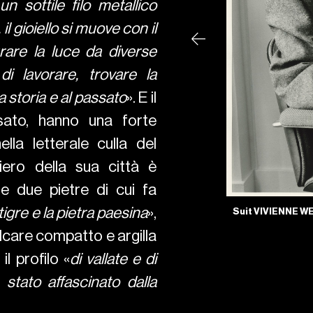
n sottile filo metallico
l gioiello si muove con il
rare la luce da diverse
i lavorare, trovare la
 storia e al passato
». E il
ssato, hanno una forte
la letterale culla del
iero della sua città è
e due pietre di cui fa
 tigre e la pietra paesina
»,
ENNE WESTWOOD, tie BALENCIAGA.
Blazer VIVIENN
lcare compatto e argilla
l profilo «
di vallate e di
stato affascinato dalla