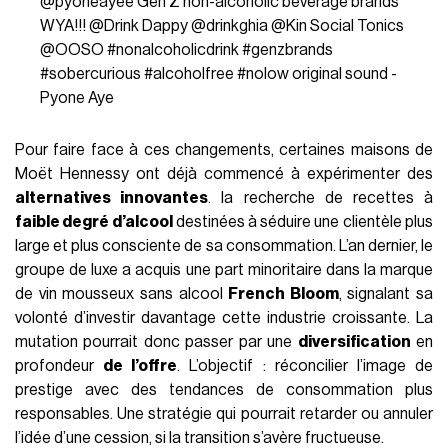
@pyoneayee
Gen Z non-alcoholic beverage brands
WYA!!! @Drink Dappy @drinkghia @Kin Social Tonics
@OOSO
#nonalcoholicdrink
#genzbrands
#sobercurious
#alcoholfree
#nolow
original sound -
Pyone Aye
Pour faire face à ces changements, certaines maisons de
Moët Hennessy ont déjà commencé à expérimenter des
alternatives innovantes
. la recherche de recettes à
faible degré d’alcool
destinées à séduire une clientèle plus
large et plus consciente de sa consommation. L’an dernier, le
groupe de luxe a acquis une part minoritaire dans la marque
de vin mousseux sans alcool
French Bloom
, signalant sa
volonté d’investir davantage cette industrie croissante. La
mutation pourrait donc passer par une
diversification
en
profondeur
de l’offre
. L’objectif : réconcilier l’image de
prestige avec des tendances de consommation plus
responsables. Une stratégie qui pourrait retarder ou annuler
l’idée d’une cession, si la transition s’avère fructueuse.