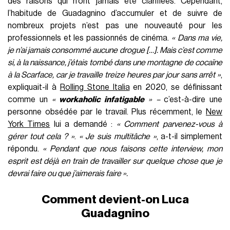
des raisons qui n’ont jamais été clarifiées. Cependant,
l’habitude de Guadagnino d’accumuler et de suivre de
nombreux projets n’est pas une nouveauté pour les
professionnels et les passionnés de cinéma.
« Dans ma vie,
je n’ai jamais consommé aucune drogue […]. Mais c’est comme
si, à la naissance, j’étais tombé dans une montagne de cocaïne
à la Scarface, car je travaille treize heures par jour sans arrêt »
,
expliquait-il à
Rolling Stone Italia
en 2020, se définissant
comme un
«
workaholic infatigable
» –
c’est-à-dire une
personne obsédée par le travail. Plus récemment, le
New
York Times
lui a demandé :
« Comment parvenez-vous à
gérer tout cela ? »
.
« Je suis multitâche »
, a-t-il simplement
répondu.
« Pendant que nous faisons cette interview, mon
esprit est déjà en train de travailler sur quelque chose que je
devrai faire ou que j’aimerais faire ».
Comment devient-on Luca
Guadagnino