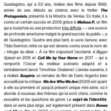
Guadagnino, qui a 53 ans, réalise des films depuis 1999,
année de ses débuts au cinéma avec le thriller
The
Protagonists
, présenté à la Mostra de Venise. En Italie, il a
connu un certain succès en 2005 grâce à
Melissa P.
, un film
qui a toutefois eu une production
très difficile
– « une source
de profonde amertume malgré le grand succès du public », a
dit Guadagnino. Quatre ans plus tard,
Io sono l’amore
, avec
Tilda Swinton, initie ce qui est devenu connu sous le nom de
« trilogie du désir ». À ce film s’ajoutent l’acclamé
A Bigger
Splash
en 2015 et
Call Me by Your Name
en 2017 – qui a
remporté l’Oscar du meilleur scénario adapté et a
véritablement lancé Timothée Chalamet. L’année suivante, il
a réalisé
Suspiria
, un remake du film de Dario Argento bien
accueilli par la critique.
We Are Who We Are
(2020) est quant
à elle sa première et jusqu’à présent unique mini-série, où il
aborde à nouveau des thèmes qui lui sont chers, comme la
sexualité et les questions de genre. Le
sujet de l’identité
,
dans un sens plus large, est également présent dans
Bones