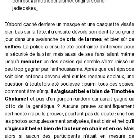
contest
#timotheechalamet
original sound -
jadiecakes_
D’abord caché derrière un masque et une casquette vissée
bien bas sur la tête, il a ensuite dévoilé son identité au grand
jour, dans une avalanche de
cris
, de
larmes
, et bien sûr de
selfies
. La police a ensuite été contrainte d’intervenir pour
la sécurité de la star, mais aussi de ses fans, allant même
jusqu’à
menoter
un des sosies qui semble s’être laissé un
peu trop gagner par l'enthousiasme. Après que cet épisode
soit bien entendu devenu viral sur les réseaux sociaux, une
question à toutefois été soulevée : parmi tous ces sosies,
comment être sûr qu’
il s’agissait bel et bien de Timothée
Chalamet
et pas d’un garçon random qui aurait gagné au
lotto de la génétique ? Aucune preuve scientifiquement
pertinente n'a pu le prouver, pourtant pas de doute : une fois
les photos scrupuleusement analysées, il est clair et net qu’
il
s’agissait bel et bien de l’acteur en chair et en os
. Mais
alors si aucun des participants n’était en mesure de