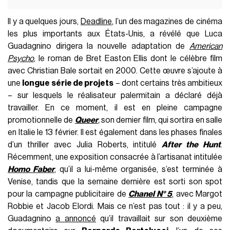
Il y a quelques jours,
Deadline
, l’un des magazines de cinéma
les plus importants aux États-Unis, a révélé que Luca
Guadagnino dirigera la nouvelle adaptation de
American
Psycho
, le roman de Bret Easton Ellis dont le célèbre film
avec Christian Bale sortait en 2000. Cette œuvre s’ajoute à
une
longue série de projets
– dont certains très ambitieux
– sur lesquels le réalisateur palermitain a déclaré déjà
travailler. En ce moment, il est en pleine campagne
promotionnelle de
Queer
,
son dernier film, qui sortira en salle
en Italie le 13 février. Il est également dans les phases finales
d’un thriller avec Julia Roberts, intitulé
After the Hunt
.
Récemment, une exposition consacrée à l’artisanat intitulée
Homo Faber
, qu’il a lui-même organisée, s’est terminée à
Venise, tandis que la semaine dernière est sorti son spot
pour la campagne publicitaire de
Chanel N° 5
, avec Margot
Robbie et Jacob Elordi. Mais ce n’est pas tout : il y a peu,
Guadagnino
a annoncé
qu’il travaillait sur son deuxième