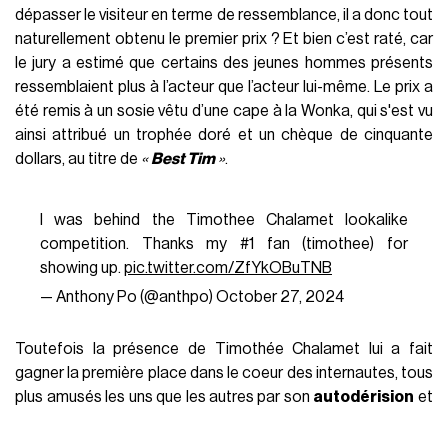
dépasser le visiteur en terme de ressemblance, il a donc tout
naturellement obtenu le premier prix ? Et bien c’est raté, car
le jury a estimé que certains des jeunes hommes présents
ressemblaient plus à l’acteur que l’acteur lui-même. Le prix a
été remis à un sosie vêtu d’une cape à la Wonka, qui s'est vu
ainsi attribué un trophée doré et un chèque de cinquante
dollars, au titre de
«
Best Tim
»
.
I was behind the Timothee Chalamet lookalike
competition. Thanks my #1 fan (timothee) for
showing up.
pic.twitter.com/ZfYkOBuTNB
— Anthony Po (@anthpo)
October 27, 2024
Toutefois la présence de Timothée Chalamet lui a fait
gagner la première place dans le coeur des internautes, tous
plus amusés les uns que les autres par son
autodérision
et
se présence inattendue qui a pourtant changé le cours de la
journée et du concours. La plupart des commentaires sous